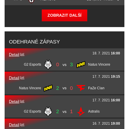
Dmitry
sh1ro
Sokolov
Russel
Twistzz
Van Dulken
Lucas
Bubzkji
Andersen
René
TeSeS
Madsen
Ismailcan
XANTARES
Dörtkardeş
Sanjar
SANJI
Kuliev
Timofey
interz
Yakushin
Olof
olofmeister
Kajbjer
ZOBRAZIT DALŠÍ
Casper
cadiaN
Møller
Nils
k1to
Gruhne
Mareks
YEKINDAR
Galinskis
Sergey
Ax1Le
Rykhtorov
Martin
stavn
Lund
Florian
syrsoN
Rische
Timur
buster
Tulepov
ODEHRANÉ ZÁPASY
18. 7. 2021
16:00
Rasmus
sjuush
Beck
Tizian
tiziaN
Feldbusch
Detail
0
3
vs
G2 Esports
Natus Vincere
Ismail
refrezh
Ali
17. 7. 2021
19:15
Detail
2
0
vs
Natus Vincere
FaZe Clan
17. 7. 2021
16:00
Detail
2
1
vs
G2 Esports
Astralis
16. 7. 2021
19:00
Detail