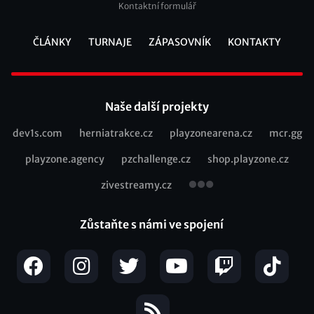
Kontaktní formulář
ČLÁNKY
TURNAJE
ZÁPASOVNÍK
KONTAKTY
Footer
Naše další projekty
dev1s.com
herniatrakce.cz
playzonearena.cz
mcr.gg
Recommended
playzone.agency
pzchallenge.cz
shop.playzone.cz
links
zivestreamy.cz
Zůstaňte s námi ve spojení