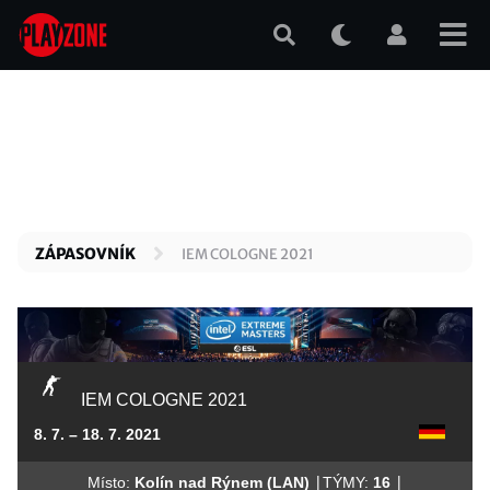
Přejít
k
hlavnímu
obsahu
ZÁPASOVNÍK
IEM COLOGNE 2021
IEM COLOGNE 2021
8. 7. – 18. 7. 2021
|
|
Místo:
Kolín nad Rýnem (LAN)
TÝMY:
16