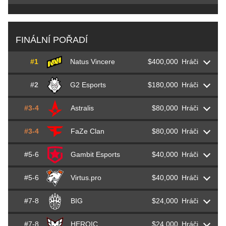
FINÁLNÍ POŘADÍ
#1
Natus Vincere
$400,000
Hráči
#2
G2 Esports
$180,000
Hráči
Kirill
Boombl4
Mikhailov
#3-4
Astralis
$80,000
Hráči
François
AMANEK
Delaunay
Denis
electroNic
Sharipov
#3-4
FaZe Clan
$80,000
Hráči
Emil
Magisk
Reif
Nemanja
huNter-
Kovač
Valeriy
b1t
Vakhovskiy
#5-6
Gambit Esports
$40,000
Hráči
Finn
karrigan
Andersen
Andreas
Xyp9x
Højsleth
Nikola
NiKo
Kovač
Ilya
Perfecto
Zalutskiy
#5-6
Virtus.pro
$40,000
Hráči
Abay
HObbit
Khasenov
Helvijs
broky
Saukants
Peter
dupreeh
Rasmussen
Audric
JACKZ
Jug
Oleksandr
s1mple
Kostyliev
#7-8
BIG
$24,000
Hráči
Dzhami
Jame
Ali
Vladislav
nafany
Gorshkov
Håvard
rain
Nygaard
Lukas
gla1ve
Rossander
Nemanja
nexa
Isaković
#7-8
HEROIC
$24,000
Hráči
Johannes
tabseN
Wodarz
Alexey
qikert
Golubev