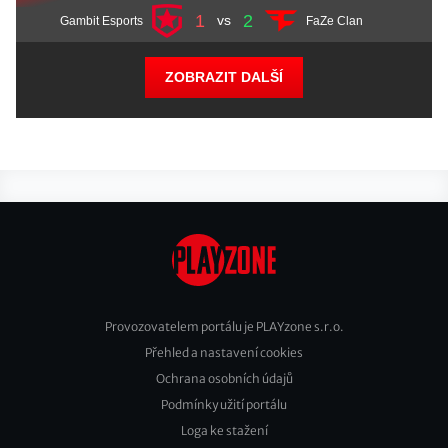
1
2
vs
Gambit Esports
FaZe Clan
ZOBRAZIT DALŠÍ
Provozovatelem portálu je PLAYzone s.r.o.
Přehled a nastavení cookies
Footer
Ochrana osobních údajů
2
Podmínky užití portálu
Loga ke stažení