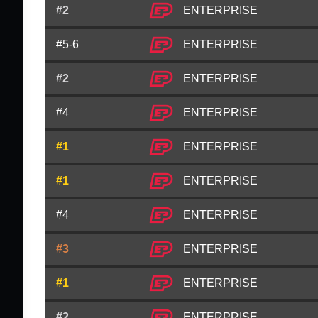
#2
ENTERPRISE
#5-6
ENTERPRISE
#2
ENTERPRISE
#4
ENTERPRISE
#1
ENTERPRISE
#1
ENTERPRISE
#4
ENTERPRISE
#3
ENTERPRISE
#1
ENTERPRISE
#2
ENTERPRISE