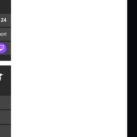
24
ort