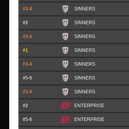
#3-4
SINNERS
#2
SINNERS
#3-4
SINNERS
#1
SINNERS
#3-4
SINNERS
#5-8
SINNERS
#3-4
SINNERS
#2
ENTERPRISE
#5-6
ENTERPRISE