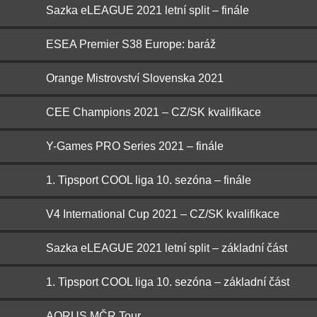
Sazka eLEAGUE 2021 letní split – finále
ESEA Premier S38 Europe: baráž
Orange Mistrovství Slovenska 2021
CEE Champions 2021 – CZ/SK kvalifikace
Y-Games PRO Series 2021 – finále
1. Tipsport COOL liga 10. sezóna – finále
V4 International Cup 2021 – CZ/SK kvalifikace
Sazka eLEAGUE 2021 letní split – základní část
1. Tipsport COOL liga 10. sezóna – základní část
AORUS MČR Tour