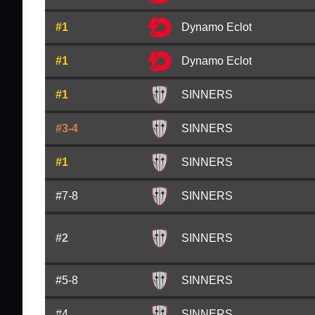
#1
Dynamo Eclot
#1
Dynamo Eclot
#1
SINNERS
#3-4
SINNERS
#1
SINNERS
#7-8
SINNERS
#2
SINNERS
#5-8
SINNERS
#4
SINNERS