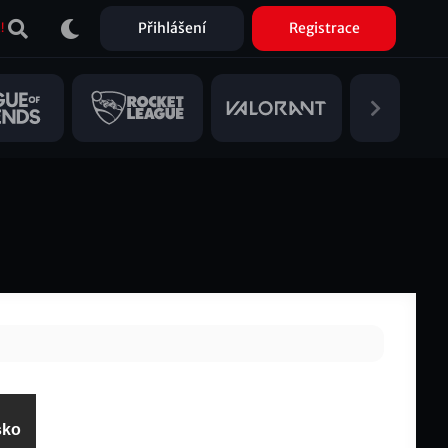
Přihlášení
Registrace
!
sko