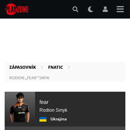
Přejít
k
hlavnímu
obsahu
ZÁPASOVNÍK
FNATIC
RODION „FEAR“ SMYK
fear
Rodion Smyk
Ukrajina