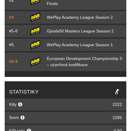
#2
Finals
#3
WePlay Academy League Season 2
#5-8
Gjirafa50 Masters League Season 2
#5
WePlay Academy League Season 1
European Development Championship 3
#3-4
– uzavřená kvalifikace
STATISTIKY
Killy
2222
Smrti
2286
K/D ratio
0,97