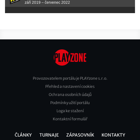
září 2019 – červenec 2022
Provozovatelem portálu je PLAYzone s.r.o.
Přehled a nastavení cookies
Footer
Ochrana osobních údajů
2
Podmínky užití portálu
Loga ke stažení
Kontaktní formulář
ČLÁNKY
TURNAJE
ZÁPASOVNÍK
KONTAKTY