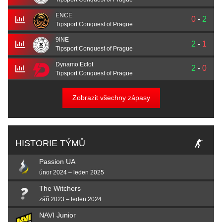
ENCE
0
-
2
Tipsport Conquest of Prague
9INE
2
-
1
Tipsport Conquest of Prague
Dynamo Eclot
2
-
0
Tipsport Conquest of Prague
Zobrazit všechny zápasy
HISTORIE TÝMŮ
Passion UA
únor 2024 – leden 2025
The Witchers
září 2023 – leden 2024
NAVI Junior