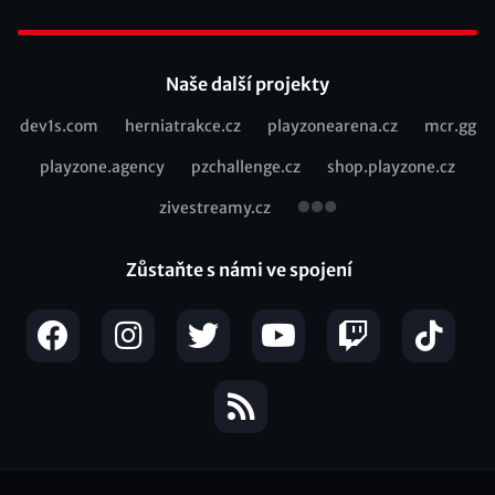
Footer
Naše další projekty
dev1s.com
herniatrakce.cz
playzonearena.cz
mcr.gg
Recommended
playzone.agency
pzchallenge.cz
shop.playzone.cz
links
zivestreamy.cz
Zůstaňte s námi ve spojení