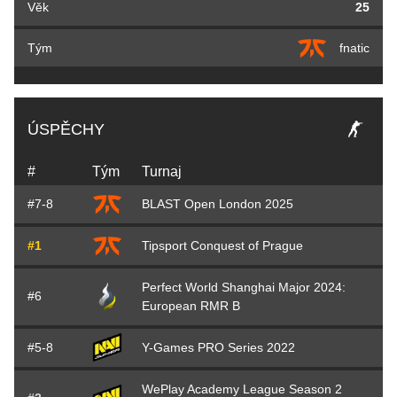
Věk
25
Tým
fnatic
ÚSPĚCHY
#
Tým
Turnaj
#7-8
BLAST Open London 2025
#1
Tipsport Conquest of Prague
Perfect World Shanghai Major 2024:
#6
European RMR B
#5-8
Y-Games PRO Series 2022
WePlay Academy League Season 2