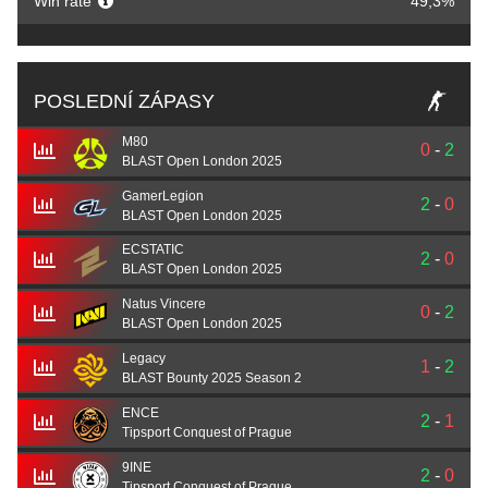
Win rate
49,3%
POSLEDNÍ ZÁPASY
M80
0
-
2
BLAST Open London 2025
GamerLegion
2
-
0
BLAST Open London 2025
ECSTATIC
2
-
0
BLAST Open London 2025
Natus Vincere
0
-
2
BLAST Open London 2025
Legacy
1
-
2
BLAST Bounty 2025 Season 2
ENCE
2
-
1
Tipsport Conquest of Prague
9INE
2
-
0
Tipsport Conquest of Prague