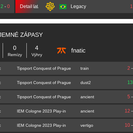
2
-
0
Detail
Legacy
1
JEMNÉ ZÁPASY
0
4
fnatic
Remízy
Výhry
2
Tipsport Conquest of Prague
train
c
13
Tipsport Conquest of Prague
dust2
c
5
Tipsport Conquest of Prague
ancient
c
12
IEM Cologne 2023 Play-in
ancient
c
10
IEM Cologne 2023 Play-in
vertigo
c