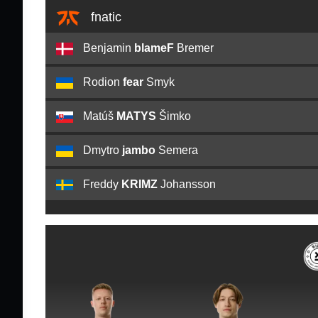
fnatic
Benjamin
blameF
Bremer
Rodion
fear
Smyk
Matúš
MATYS
Šimko
Dmytro
jambo
Semera
Freddy
KRIMZ
Johansson