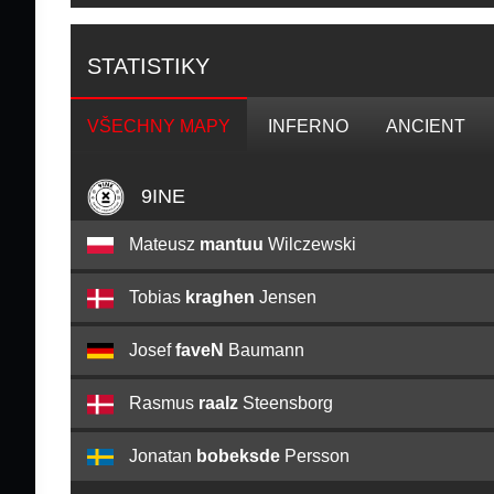
STATISTIKY
VŠECHNY MAPY
INFERNO
ANCIENT
9INE
Mateusz
mantuu
Wilczewski
Tobias
kraghen
Jensen
Josef
faveN
Baumann
Rasmus
raalz
Steensborg
Jonatan
bobeksde
Persson