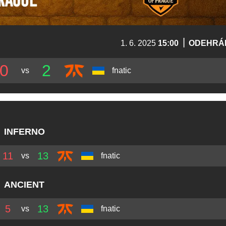
|
1. 6. 2025
15:00
ODEHRÁ
0
2
vs
fnatic
INFERNO
11
13
vs
fnatic
ANCIENT
5
13
vs
fnatic