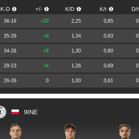
K-D
+/-
K/D
K/r
D/
36-16
+20
2,25
0,85
0
35-26
+9
1,34
0,83
0
34-26
+8
1,30
0,80
0
29-23
+6
1,26
0,69
0
26-26
0
1,00
0,61
0
9INE