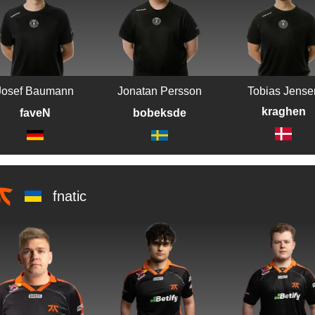
Josef Baumann
Jonatan Persson
Tobias Jense
kraghen
bobeksde
faveN
fnatic