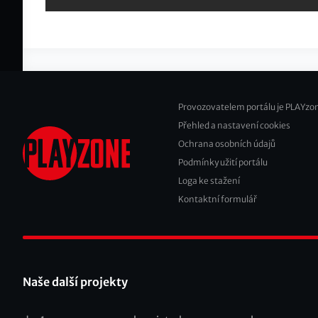
Provozovatelem portálu je PLAYzon
Přehled a nastavení cookies
Footer
Ochrana osobních údajů
2
Podmínky užití portálu
Loga ke stažení
Kontaktní formulář
Naše další projekty