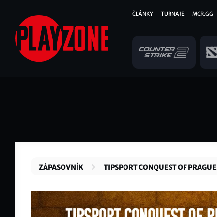
Přejít
Hlavní
ČLÁNKY
TURNAJE
MCR.GG
k
hlavnímu
navigace
obsahu
ZÁPASOVNÍK
TIPSPORT CONQUEST OF PRAGUE