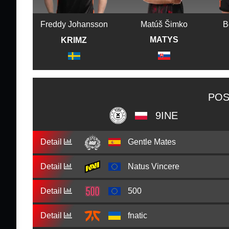
Freddy Johansson
Matúš Šimko
B
MATYS
KRIMZ
POS
9INE
Detail
Gentle Mates
Detail
Natus Vincere
Detail
500
Detail
fnatic