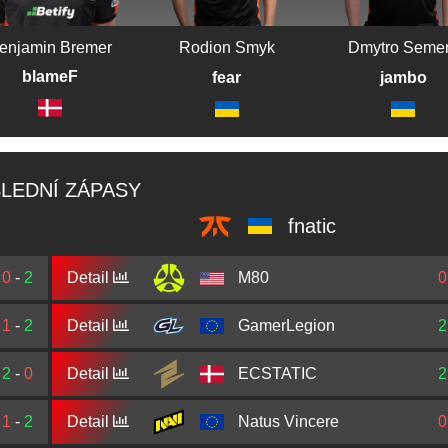
enjamin Bremer
Rodion Smyk
Dmytro Seme
blameF
fear
jambo
LEDNÍ ZÁPASY
fnatic
0
-
2
Detail
M80
0
1
-
2
Detail
GamerLegion
2
2
-
0
Detail
ECSTATIC
2
1
-
2
Detail
Natus Vincere
0