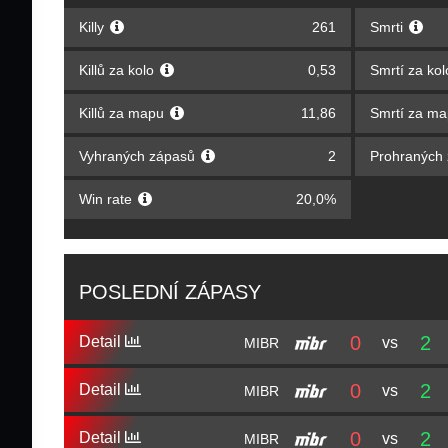
Killy
261
Smrti
Killů za kolo
0,53
Smrtí za ko
Killů za mapu
11,86
Smrtí za m
Vyhraných zápasů
2
Prohraných
Win rate
20,0%
POSLEDNÍ ZÁPASY
0
2
Detail
vs
MIBR
0
2
Detail
vs
MIBR
0
2
Detail
vs
MIBR