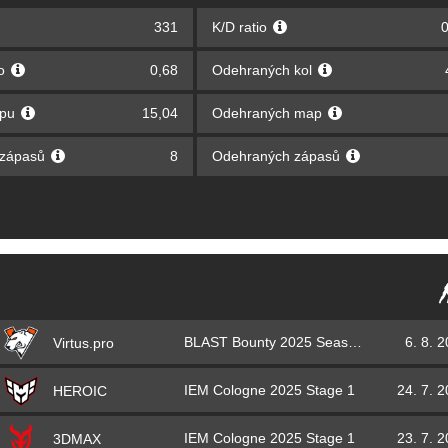
331
K/D ratio
0
lo
0,68
Odehraných kol
apu
15,04
Odehraných map
 zápasů
8
Odehraných zápasů
BLAST Bounty 2025 Season 2
6. 8. 
Virtus.pro
IEM Cologne 2025 Stage 1
24. 7. 
HEROIC
IEM Cologne 2025 Stage 1
23. 7. 
3DMAX