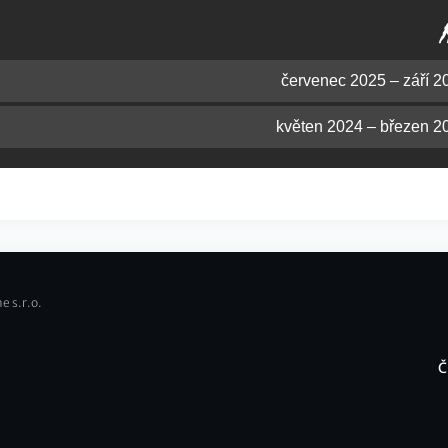
červenec 2025 – září 2
květen 2024 – březen 2
e s.r.o.
Č
F