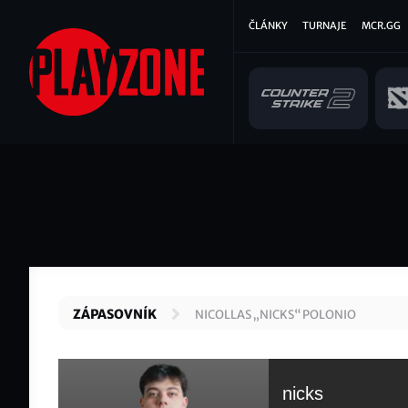
Přejít
Hlavní
ČLÁNKY
TURNAJE
MCR.GG
k
hlavnímu
navigace
obsahu
ZÁPASOVNÍK
NICOLLAS „NICKS“ POLONIO
nicks