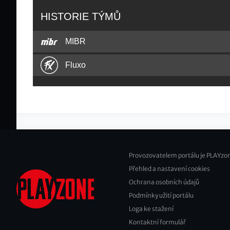
HISTORIE TÝMŮ
MIBR
Fluxo
Provozovatelem portálu je PLAYzon
Přehled a nastavení cookies
Footer
Ochrana osobních údajů
2
Podmínky užití portálu
Loga ke stažení
Kontaktní formulář