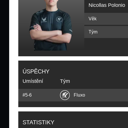
Nicollas Polonio
Věk
Tým
ÚSPĚCHY
Umístění
Tým
#5-6
Fluxo
STATISTIKY