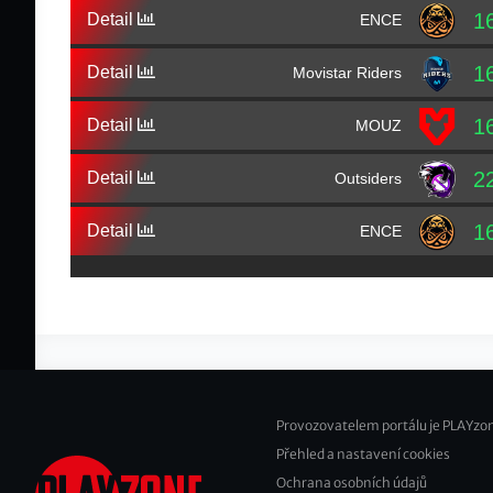
1
Detail
ENCE
1
Detail
Movistar Riders
1
Detail
MOUZ
2
Detail
Outsiders
1
Detail
ENCE
Provozovatelem portálu je PLAYzon
Přehled a nastavení cookies
Footer
Ochrana osobních údajů
2