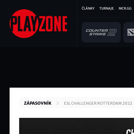
Přejít
Hlavní
ČLÁNKY
TURNAJE
MCR.GG
k
hlavnímu
navigace
obsahu
ZÁPASOVNÍK
ESL CHALLENGER ROTTERDAM 2022