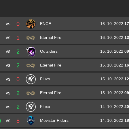
Victor
iDk
Torraca
Raúl
DeathZz
Jordan Nieto
Jon
JDC
De Castro
Valdemar
valde
Vangså
0
vs
16. 10. 2022
17
Matheus
pesadelo
Panisset
ENCE
David
dav1g
Granado Bermudo
Dorian
xertioN
Berman
1
vs
16. 10. 2022
13
Eternal Fire
Mario
malbsMd
Samayoa
Antonio
Martinez
Martinez
2
vs
16. 10. 2022
09
Outsiders
Alencar
trk
Rossato
2
vs
15. 10. 2022
16
Eternal Fire
0
vs
15. 10. 2022
12
Fluxo
2
vs
15. 10. 2022
09
Eternal Fire
2
vs
14. 10. 2022
20
Fluxo
6
8
vs
14. 10. 2022
18
Movistar Riders