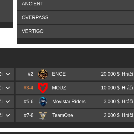
ANCIENT
OVERPASS
VERTIGO
či
#2
ENCE
20 000 $
Hráči
či
#3-4
MOUZ
10 000 $
Hráči
Paweł
dycha
Dycha
či
#5-6
Movistar Riders
3 000 $
Hráči
David
frozen
Čerňanský
Marco
Snappi
Pfeiffer
či
#7-8
TeamOne
2 000 $
Hráči
Alejandro
ALEX
Masanet
Christopher
dexter
Nong
Pavle
Maden
Bošković
Pedro
Maluk3
Campos
Alejandro
mopoz
Fernández-quejo
Ádám
torzsi
Torzsás
Álvaro
SunPayus
García