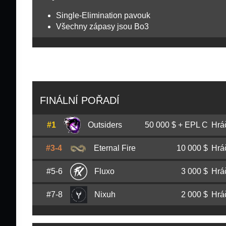
Single-Elimination pavouk
Všechny zápasy jsou Bo3
FINÁLNÍ POŘADÍ
#1
Outsiders
50 000 $ + EPL C
Hrá
#3-4
Eternal Fire
10 000 $
Hrá
Dzhami
Jame
Ali
#5-6
Fluxo
3 000 $
Hrá
Ismailcan
XANTARES
Dörtkardeş
Evgeny
FL1T
Lebedev
#7-8
Nixuh
2 000 $
Hrá
João
felps
Vasconcellos
Özgür
woxic
Eker
Alexey
qikert
Golubev
Robby
blackpoisoN
Da Loca
Lucas
lux
Meneghini
Ömer
imoRR
Karataş
David
n0rb3r7
Danielyan