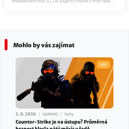
nebezpečného tria CS2, LoL a Age of Empires II mám ráda
sport a pivo.
Mohlo by vás zajímat
CS2
|
|
2. 8. 2026
GAMING
huhy
Counter-Strike je na ústupu? Průměrná
hranost klesla pátý měsíc v řadě