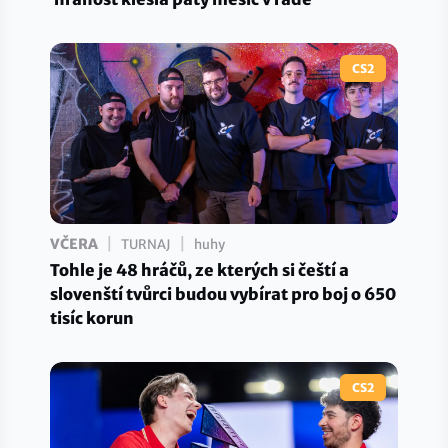
CS2
|
|
VČERA
TURNAJ
huhy
Tohle je 48 hráčů, ze kterých si čeští a
slovenští tvůrci budou vybírat pro boj o 650
tisíc korun
CS2