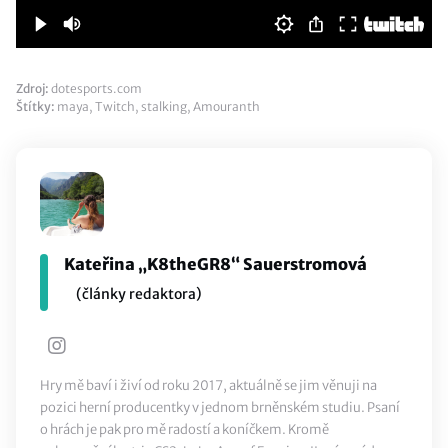
Zdroj:
dotesports.com
Štítky:
maya
,
Twitch
,
stalking
,
Amouranth
Kateřina „K8theGR8“ Sauerstromová
(články redaktora)
Hry mě baví i živí od roku 2017, aktuálně se jim věnuji na
pozici herní producentky v jednom brněnském studiu. Psaní
o hrách je pak pro mě radostí a koníčkem. Kromě