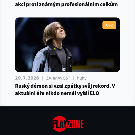
akci proti známým profesionálním celkům
CS2
|
|
29. 7. 2026
ZAJÍMAVOST
huhy
Ruský démon si vzal zpátky svůj rekord. V
aktuální éře nikdo neměl vyšší ELO