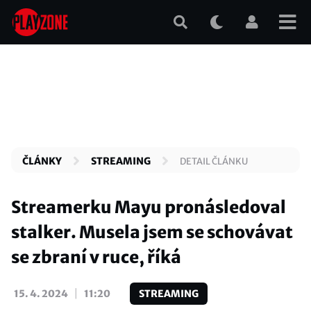
Přejít
k
hlavnímu
obsahu
ČLÁNKY
STREAMING
DETAIL ČLÁNKU
Streamerku Mayu pronásledoval
stalker. Musela jsem se schovávat
se zbraní v ruce, říká
|
15. 4. 2024
11:20
STREAMING