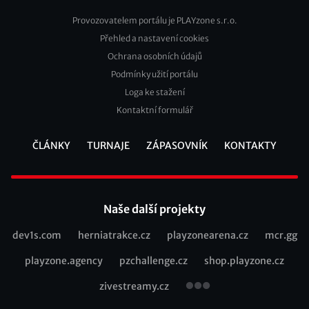
Provozovatelem portálu je PLAYzone s.r.o.
Přehled a nastavení cookies
Footer
Ochrana osobních údajů
2
Podmínky užití portálu
Loga ke stažení
Kontaktní formulář
ČLÁNKY
TURNAJE
ZÁPASOVNÍK
KONTAKTY
Footer
Naše další projekty
dev1s.com
herniatrakce.cz
playzonearena.cz
mcr.gg
Recommended
playzone.agency
pzchallenge.cz
shop.playzone.cz
links
zivestreamy.cz