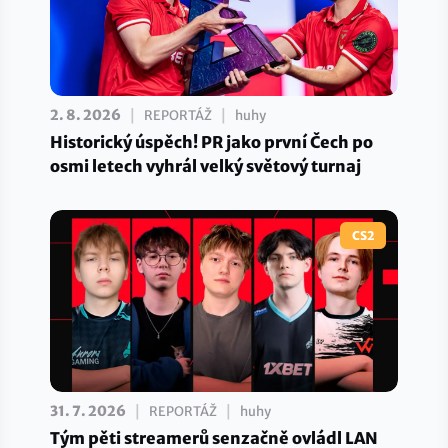
|
|
2. 8. 2026
REPORTÁŽ
huhy
Historický úspěch! PR jako první Čech po
osmi letech vyhrál velký světový turnaj
CS2
|
|
31. 7. 2026
REPORTÁŽ
huhy
Tým pěti streamerů senzačně ovládl LAN