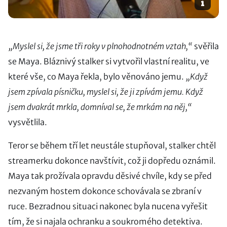
„Myslel si, že jsme tři roky v plnohodnotném vztah,“
svěřila
se Maya. Bláznivý stalker si vytvořil vlastní realitu, ve
které vše, co Maya řekla, bylo věnováno jemu.
„Když
jsem zpívala písničku, myslel si, že ji zpívám jemu. Když
jsem dvakrát mrkla, domníval se, že mrkám na něj,“
vysvětlila.
Teror se během tří let neustále stupňoval, stalker chtěl
streamerku dokonce navštívit, což ji dopředu oznámil.
Maya tak prožívala opravdu děsivé chvíle, kdy se před
nezvaným hostem dokonce schovávala se zbraní v
ruce. Bezradnou situaci nakonec byla nucena vyřešit
tím, že si najala ochranku a soukromého detektiva.