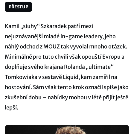
PŘESTUP
Kamil „siuhy⁠“ Szkaradek patří mezi
nejuznávanější mladé in-game leadery, jeho
náhlý odchod z MOUZ tak vyvolal mnoho otázek.
Minimálně pro tuto chvíli však opouští Evropu a
doplňuje svého krajana Rolanda „ultimate“
Tomkowiaka v sestavě Liquid, kam zamířil na
hostování. Sám však tento krok označil spíše jako
zkušební dobu – nabídky mohou v létě přijít ještě
lepší.