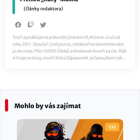
(články redaktora)
Tvoří a pisálkuje na pískovišti jménem PLAYzone.cz už od
roku 2011. Zkoušel i jiné pozice, redaktořina a komentování
je ale cesta. Přes 10000 článků a bleskovek hovoří za vše. Rád
si hraje se slovy, stvořil třeba Zápasovník. Je fanouškem také
klasického sportu, ze všeho nejvíc ale miluje jídlo.
Mohlo by vás zajímat
CS2