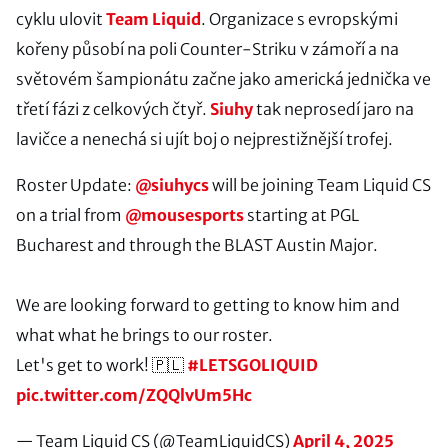
cyklu ulovit
Team Liquid
. Organizace s evropskými
kořeny působí na poli Counter-Striku v zámoří a na
světovém šampionátu začne jako americká jednička ve
třetí fázi z celkových čtyř.
Siuhy
tak neprosedí jaro na
lavičce a nenechá si ujít boj o nejprestižnější trofej.
Roster Update:
@siuhycs
will be joining Team Liquid CS
on a trial from
@mousesports
starting at PGL
Bucharest and through the BLAST Austin Major.
We are looking forward to getting to know him and
what what he brings to our roster.
Let's get to work! 🇵🇱
#LETSGOLIQUID
pic.twitter.com/ZQQlvUm5Hc
— Team Liquid CS (@TeamLiquidCS)
April 4, 2025