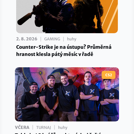
|
|
2. 8. 2026
GAMING
huhy
Counter-Strike je na ústupu? Průměrná
hranost klesla pátý měsíc v řadě
CS2
|
|
VČERA
TURNAJ
huhy