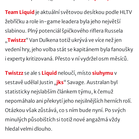
Team Liquid
je aktuální světovou desítkou podle HLTV
žebříčku a role in-game leadera byla jeho největší
slabinou. Plný potenciál špičkového riflera Russela
„
Twistzz
“ Van Dulkena totiž ukrývá ve více než jen
vedení hry, jeho volba stát se kapitánem byla fanoušky
i experty kritizovaná. Přesto v ní vydržel osm měsíců.
Twistzz
se ale s
Liquid
neloučí, místo
siuhymu
v
sestavě udělal Justin „
jks
“ Savage. Australan byl
statisticky nejslabším článkem týmu, k čemuž
nepomáhalo ani překrytí jeho nejsilnějších herních rolí.
Otázkou však zůstává, co s ním bude nyní. Po svých
minulých působištích si totiž nové angažmá vždy
hledal velmi dlouho.