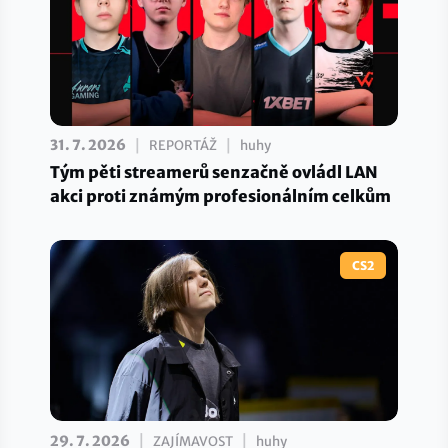
|
|
31. 7. 2026
REPORTÁŽ
huhy
Tým pěti streamerů senzačně ovládl LAN
akci proti známým profesionálním celkům
CS2
|
|
29. 7. 2026
ZAJÍMAVOST
huhy