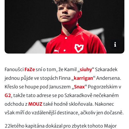
Fanoušci
FaZe
sní o tom, že Kamil „
siuhy
⁠“ Szkaradek
jednou půjde ve stopách Finna „
karrigan
“ Andersena.
Křeslo se houpe pod Januszem „
Snax
“ Pogorzelskim v
G2
, takže tato adrese se po Szkaradkově nečekaném
odchodu z
MOUZ
také hodně skloňovala. Nakonec
však míří do vzdálenější destinace, ačkoliv jen dočasně.
22letého kapitána dokázal pro zbytek tohoto Major