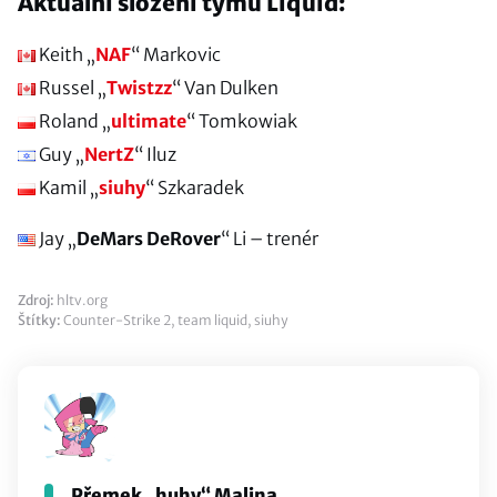
Aktuální složení týmu Liquid:
Keith „
NAF
“ Markovic
Russel „
Twistzz
“ Van Dulken
Roland „
ultimate
“ Tomkowiak
Guy „
NertZ
“ Iluz
Kamil „
siuhy
“ Szkaradek
Jay „
DeMars DeRover
“ Li – trenér
Zdroj:
hltv.org
Štítky:
Counter-Strike 2
,
team liquid
,
siuhy
Přemek „huhy“ Malina