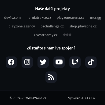
Naše další projekty
dev1s.com
herniatrakce.cz
playzonearena.cz
mcr.gg
Recommended
playzone.agency
pzchallenge.cz
shop.playzone.cz
links
zivestreamy.cz
Zůstaňte s námi ve spojení
© 2009-2026
PLAYzone.cz
Vytvořilo PLEGI s.r.o.