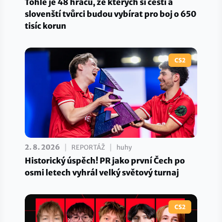
Tohle je 48 hráčů, ze kterých si čeští a
slovenští tvůrci budou vybírat pro boj o 650
tisíc korun
CS2
|
|
2. 8. 2026
REPORTÁŽ
huhy
Historický úspěch! PR jako první Čech po
osmi letech vyhrál velký světový turnaj
CS2