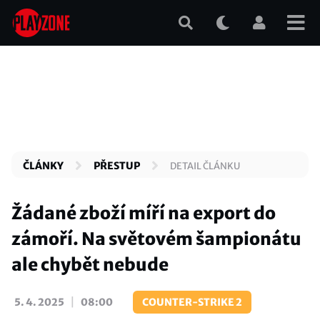
Přejít
k
hlavnímu
obsahu
ČLÁNKY
PŘESTUP
DETAIL ČLÁNKU
Žádané zboží míří na export do
zámoří. Na světovém šampionátu
ale chybět nebude
|
5. 4. 2025
08:00
COUNTER-STRIKE 2