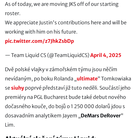
As of today, we are moving JKS off of our starting
roster.
We appreciate Justin's contributions here and will be
working with him on his future.
pic.twitter.com/z7JhkZsbDp
— Team Liquid CS (@TeamLiquidCS)
April 4, 2025
Dvě polské vlajky v zámořském týmu jsou něčím
nevídaným, po boku Rolanda „
ultimate
“ Tomkowiaka
se
siuhy
poprvé představí již tuto neděli. Součástí jeho
premiéry na PGL Bucharest bude také debut nového
dočasného kouče, do bojů o 1 250 000 dolarů jdou s
dosavadním analytikem Jayem „⁠
DeMars DeRover⁠
“
Lim.