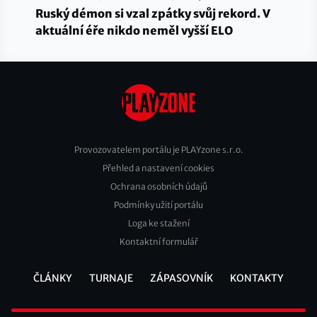
Ruský démon si vzal zpátky svůj rekord. V
aktuální éře nikdo neměl vyšší ELO
Provozovatelem portálu je PLAYzone s.r.o.
Přehled a nastavení cookies
Footer
Ochrana osobních údajů
2
Podmínky užití portálu
Loga ke stažení
Kontaktní formulář
ČLÁNKY
TURNAJE
ZÁPASOVNÍK
KONTAKTY
Footer