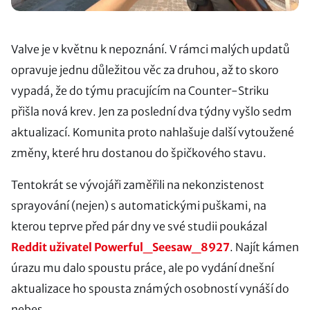
Valve je v květnu k nepoznání. V rámci malých updatů
opravuje jednu důležitou věc za druhou, až to skoro
vypadá, že do týmu pracujícím na Counter-Striku
přišla nová krev. Jen za poslední dva týdny vyšlo sedm
aktualizací. Komunita proto nahlašuje další vytoužené
změny, které hru dostanou do špičkového stavu.
Tentokrát se vývojáři zaměřili na nekonzistenost
sprayování (nejen) s automatickými puškami, na
kterou teprve před pár dny ve své studii poukázal
Reddit uživatel Powerful_Seesaw_8927
. Najít kámen
úrazu mu dalo spoustu práce, ale po vydání dnešní
aktualizace ho spousta známých osobností vynáší do
nebes.