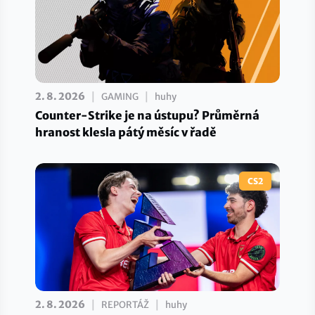
|
|
2. 8. 2026
GAMING
huhy
Counter-Strike je na ústupu? Průměrná
hranost klesla pátý měsíc v řadě
CS2
|
|
2. 8. 2026
REPORTÁŽ
huhy