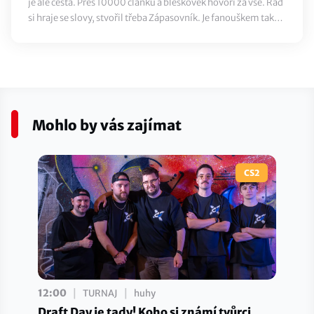
je ale cesta. Přes 10000 článků a bleskovek hovoří za vše. Rád
si hraje se slovy, stvořil třeba Zápasovník. Je fanouškem také
klasického sportu, ze všeho nejvíc ale miluje jídlo.
Mohlo by vás zajímat
CS2
|
|
12:00
TURNAJ
huhy
Draft Day je tady! Koho si známí tvůrci