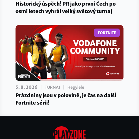
Historický úspěch! PR jako první Čech po
osmi letech vyhrál velký světový turnaj
FORTNITE
|
|
5. 8. 2026
TURNAJ
Hegylele
Prázdniny jsou v polovině, je čas na další
Fortnite sérii!