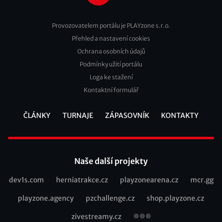
Provozovatelem portálu je PLAYzone s.r.o.
Přehled a nastavení cookies
Footer
Ochrana osobních údajů
2
Podmínky užití portálu
Loga ke stažení
Kontaktní formulář
ČLÁNKY
TURNAJE
ZÁPASOVNÍK
KONTAKTY
Footer
Naše další projekty
dev1s.com
herniatrakce.cz
playzonearena.cz
mcr.gg
Recommended
playzone.agency
pzchallenge.cz
shop.playzone.cz
links
zivestreamy.cz