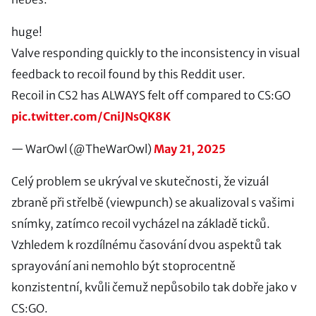
huge!
Valve responding quickly to the inconsistency in visual
feedback to recoil found by this Reddit user.
Recoil in CS2 has ALWAYS felt off compared to CS:GO
pic.twitter.com/CniJNsQK8K
— WarOwl (@TheWarOwl)
May 21, 2025
Celý problem se ukrýval ve skutečnosti, že vizuál
zbraně při střelbě (viewpunch) se akualizoval s vašimi
snímky, zatímco recoil vycházel na základě ticků.
Vzhledem k rozdílnému časování dvou aspektů tak
sprayování ani nemohlo být stoprocentně
konzistentní, kvůli čemuž nepůsobilo tak dobře jako v
CS:GO.