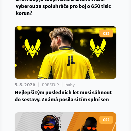
vyberou za spoluhráče pro boj o 650 tisíc
korun?
CS2
|
|
5. 8. 2026
PŘESTUP
huhy
Nejlepší tým posledních let musí sáhnout
do sestavy. Známá posila si tím splní sen
CS2