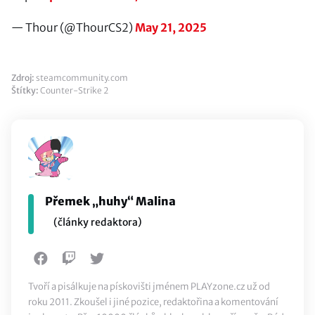
— Thour (@ThourCS2)
May 21, 2025
Zdroj:
steamcommunity.com
Štítky:
Counter-Strike 2
Přemek „huhy“ Malina
(články redaktora)
Tvoří a pisálkuje na pískovišti jménem PLAYzone.cz už od
roku 2011. Zkoušel i jiné pozice, redaktořina a komentování