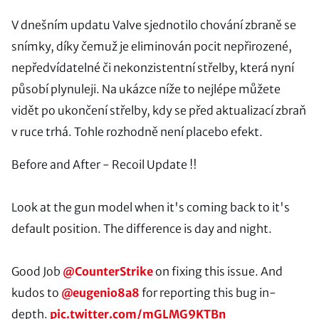
V dnešním updatu Valve sjednotilo chování zbraně se
snímky, díky čemuž je eliminován pocit nepřirozené,
nepředvídatelné či nekonzistentní střelby, která nyní
působí plynuleji. Na ukázce níže to nejlépe můžete
vidět po ukončení střelby, kdy se před aktualizací zbraň
v ruce trhá. Tohle rozhodně není placebo efekt.
Before and After - Recoil Update ‼️
Look at the gun model when it's coming back to it's
default position. The difference is day and night.
Good Job
@CounterStrike
on fixing this issue. And
kudos to
@eugenio8a8
for reporting this bug in-
depth.
pic.twitter.com/mGLMG9KTBn