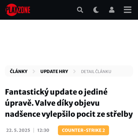
Přejít
k
hlavnímu
obsahu
ČLÁNKY
UPDATE HRY
DETAIL ČLÁNKU
Fantastický update o jediné
úpravě. Valve díky objevu
nadšence vylepšilo pocit ze střelby
|
22. 5. 2025
12:30
COUNTER-STRIKE 2