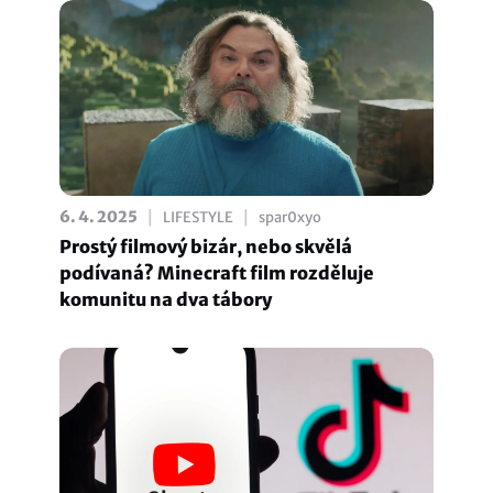
|
|
6. 4. 2025
LIFESTYLE
spar0xyo
Prostý filmový bizár, nebo skvělá
podívaná? Minecraft film rozděluje
komunitu na dva tábory