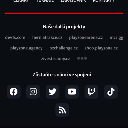
ČLÁNKY
TURNAJE
ZÁPASOVNÍK
KONTAKTY
Footer
Naše další projekty
dev1s.com
herniatrakce.cz
playzonearena.cz
mcr.gg
Recommended
playzone.agency
pzchallenge.cz
shop.playzone.cz
links
zivestreamy.cz
Zůstaňte s námi ve spojení