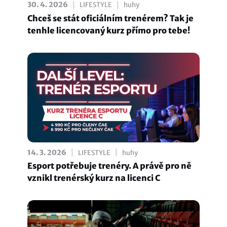
|
|
30. 4. 2026
LIFESTYLE
huhy
Chceš se stát oficiálním trenérem? Tak je
tenhle licencovaný kurz přímo pro tebe!
|
|
14. 3. 2026
LIFESTYLE
huhy
Esport potřebuje trenéry. A právě pro ně
vznikl trenérský kurz na licenci C