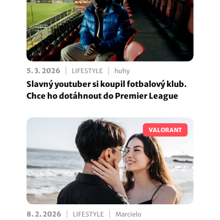
|
|
5. 3. 2026
LIFESTYLE
huhy
Slavný youtuber si koupil fotbalový klub.
Chce ho dotáhnout do Premier League
VALORANT
|
|
8. 2. 2026
LIFESTYLE
Marcielo