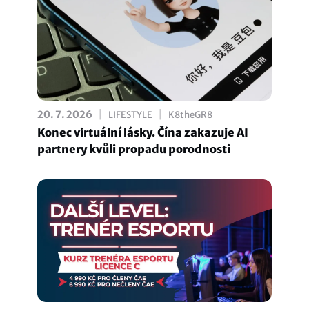
|
|
20. 7. 2026
LIFESTYLE
K8theGR8
Konec virtuální lásky. Čína zakazuje AI
partnery kvůli propadu porodnosti