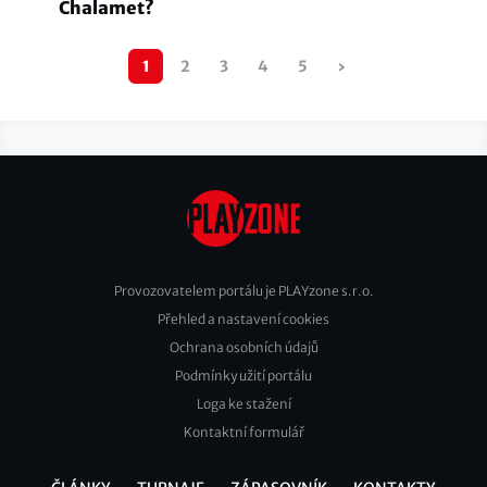
Chalamet?
Pagination
1
2
3
4
5
›
Následující
stránka
Provozovatelem portálu je PLAYzone s.r.o.
Přehled a nastavení cookies
Footer
Ochrana osobních údajů
2
Podmínky užití portálu
Loga ke stažení
Kontaktní formulář