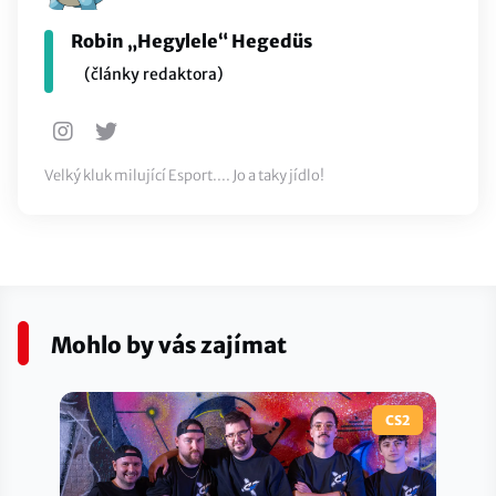
Robin „Hegylele“ Hegedüs
(články redaktora)
Velký kluk milující Esport.... Jo a taky jídlo!
Mohlo by vás zajímat
CS2