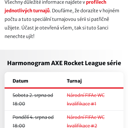
Všechny důležité informace najdete v
profilech
jednotlivých turnajů
. Doufáme, že dorazíte v hojném
počtu a tuto speciální turnajovou sérii si patřičně
užijete. Účast je otevřená všem, tak si tuto šanci
nenechte ujít!
Harmonogram AXE Rocket League série
Datum
Turnaj
Sobota 2. srpna od
Národní FIFAe WC
18:00
kvalifikace #1
Pondělí 4. srpna od
Národní FIFAe WC
18:00
kvalifikace #2