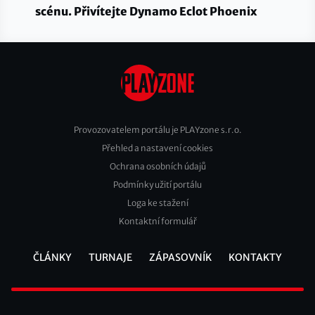
scénu. Přivítejte Dynamo Eclot Phoenix
Provozovatelem portálu je PLAYzone s.r.o.
Přehled a nastavení cookies
Footer
Ochrana osobních údajů
2
Podmínky užití portálu
Loga ke stažení
Kontaktní formulář
ČLÁNKY
TURNAJE
ZÁPASOVNÍK
KONTAKTY
Footer