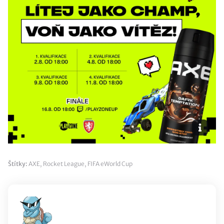
Štítky:
AXE
,
Rocket League
,
FIFA eWorld Cup