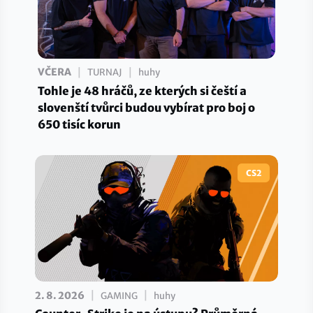
|
|
VČERA
TURNAJ
huhy
Tohle je 48 hráčů, ze kterých si čeští a
slovenští tvůrci budou vybírat pro boj o
650 tisíc korun
CS2
|
|
2. 8. 2026
GAMING
huhy