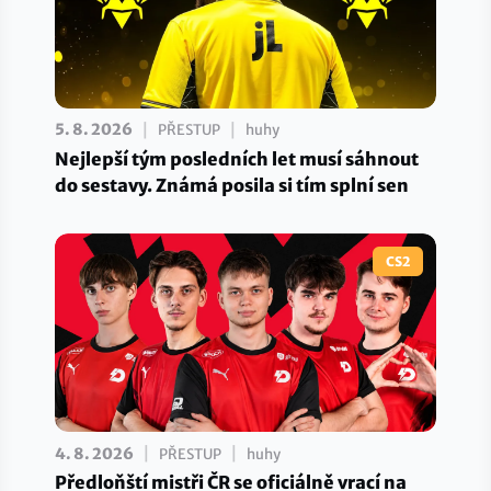
|
|
5. 8. 2026
PŘESTUP
huhy
Nejlepší tým posledních let musí sáhnout
do sestavy. Známá posila si tím splní sen
CS2
|
|
4. 8. 2026
PŘESTUP
huhy
Předloňští mistři ČR se oficiálně vrací na