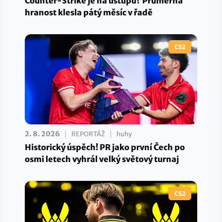
Counter-Strike je na ústupu? Průměrná
hranost klesla pátý měsíc v řadě
CS2
|
|
2. 8. 2026
REPORTÁŽ
huhy
Historický úspěch! PR jako první Čech po
osmi letech vyhrál velký světový turnaj
CS2