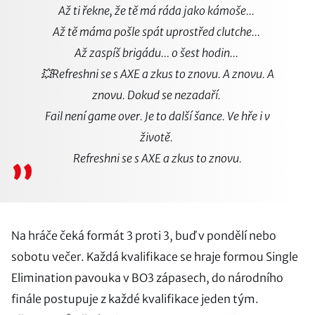
Až ti řekne, že tě má ráda jako kámoše...
Až tě máma pošle spát uprostřed clutche...
Až zaspíš brigádu… o šest hodin...
💥Refreshni se s AXE a zkus to znovu. A znovu. A
znovu. Dokud se nezadaří.
Fail není game over. Je to další šance. Ve hře i v
životě.
„
Refreshni se s AXE a zkus to znovu.
Na hráče čeká formát 3 proti 3, buď v pondělí nebo
sobotu večer. Každá kvalifikace se hraje formou Single
Elimination pavouka v BO3 zápasech, do národního
finále postupuje z každé kvalifikace jeden tým.