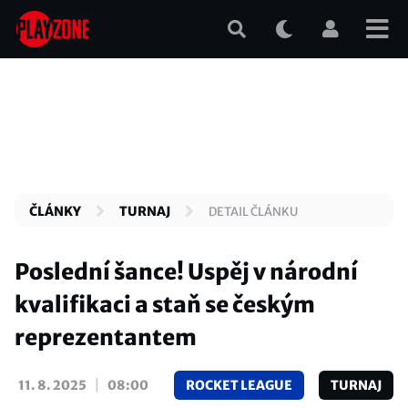
Přejít
k
hlavnímu
obsahu
ČLÁNKY
TURNAJ
DETAIL ČLÁNKU
Poslední šance! Uspěj v národní
kvalifikaci a staň se českým
reprezentantem
|
11. 8. 2025
08:00
ROCKET LEAGUE
TURNAJ