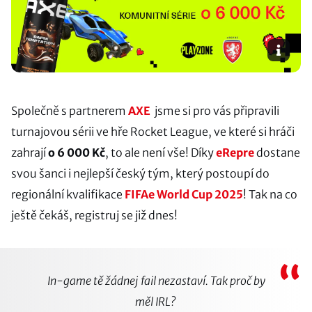
Společně s partnerem
AXE
jsme si pro vás připravili
turnajovou sérii ve hře Rocket League, ve které si hráči
zahrají
o 6 000 Kč
, to ale není vše! Díky
eRepre
dostane
svou šanci i nejlepší český tým, který postoupí do
regionální kvalifikace
FIFAe World Cup 2025
! Tak na co
ještě čekáš, registruj se již dnes!
“
In-game tě žádnej fail nezastaví. Tak proč by
měl IRL?