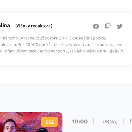
lina
(články redaktora)
ti jménem PLAYzone.cz už od roku 2011. Zkoušel i jiné pozice,
ale cesta. Přes 10000 článků a bleskovek hovoří za vše. Rád si hraje se
k. Je fanouškem také klasického sportu, ze všeho nejvíc ale miluje jídlo.
|
|
10:00
TURNAJ
CS2