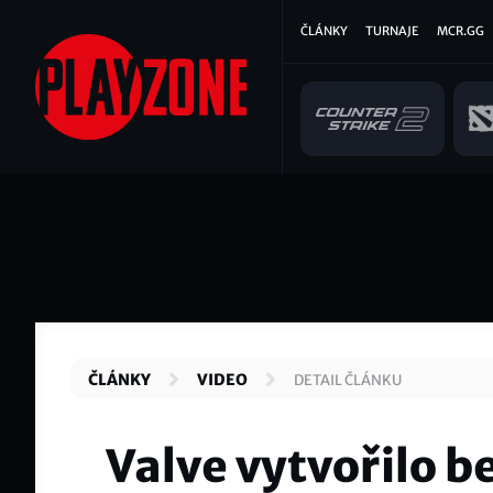
Přejít
Hlavní
ČLÁNKY
TURNAJE
MCR.GG
k
hlavnímu
navigace
obsahu
ČLÁNKY
VIDEO
DETAIL ČLÁNKU
Valve vytvořilo b