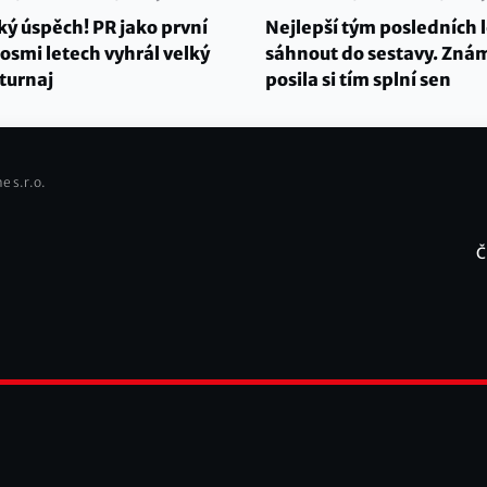
ký úspěch! PR jako první
Nejlepší tým posledních 
osmi letech vyhrál velký
sáhnout do sestavy. Zná
turnaj
posila si tím splní sen
e s.r.o.
Č
F