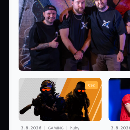
CS2
|
|
2. 8. 2026
2. 8. 202
GAMING
huhy