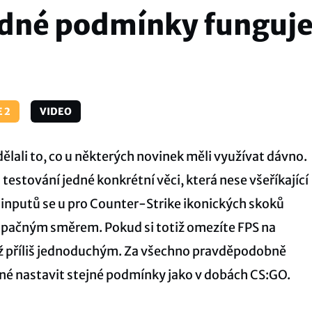
edné podmínky funguj
 2
VIDEO
ělali to, co u některých novinek měli využívat dávno.
 testování jedné konkrétní věci, která nese všeříkající
 inputů se u pro Counter-Strike ikonických skoků
h opačným směrem. Pokud si totiž omezíte FPS na
až příliš jednoduchým. Za všechno pravděpodobně
né nastavit stejné podmínky jako v dobách CS:GO.