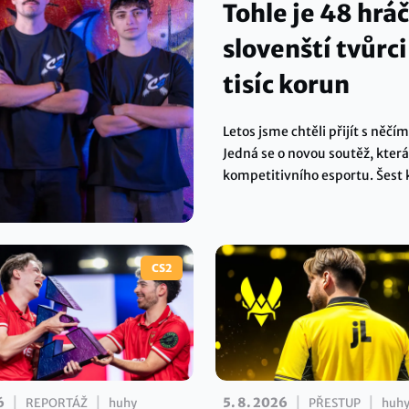
Tohle je 48 hráč
slovenští tvůrc
tisíc korun
Letos jsme chtěli přijít s ně
Jedná se o novou soutěž, která
kompetitivního esportu. Šest 
– z jakých hráčů mají na výběr
finálovým dnem ve Vodafone 
CS2
|
|
|
|
6
5. 8. 2026
REPORTÁŽ
huhy
PŘESTUP
huh