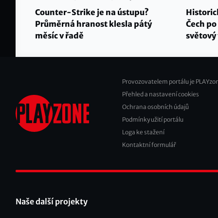
Counter-Strike je na ústupu?
Historic
Průměrná hranost klesla pátý
Čech po 
měsíc v řadě
světový 
Provozovatelem portálu je PLAYzon
Přehled a nastavení cookies
Footer
Ochrana osobních údajů
2
Podmínky užití portálu
Loga ke stažení
Kontaktní formulář
Naše další projekty