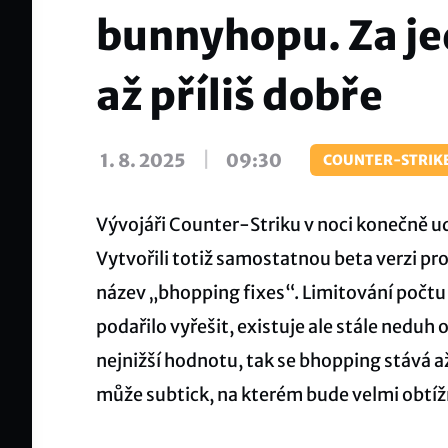
bunnyhopu. Za j
až příliš dobře
|
1. 8. 2025
09:30
COUNTER-STRIKE
Vývojáři Counter-Striku v noci konečně ud
Vytvořili totiž samostatnou beta verzi pro
název „bhopping fixes“. Limitování počtu
podařilo vyřešit, existuje ale stále nedu
nejnižší hodnotu, tak se bhopping stává 
může subtick, na kterém bude velmi obtíž