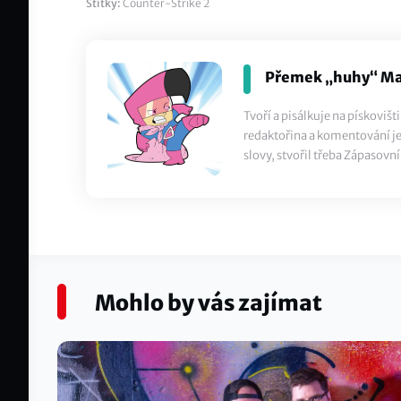
Štítky:
Counter-Strike 2
Přemek „huhy“ Ma
Tvoří a pisálkuje na pískoviš
redaktořina a komentování je 
slovy, stvořil třeba Zápasovní
Mohlo by vás zajímat