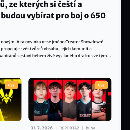
ů, ze kterých si čeští a
i budou vybírat pro boj o 650
čím novým. A ta novinka nese jméno Creator Showdown!
 propojuje svět tvůrců obsahu, jejich komunit a
kapitánů sestaví během živě vysílaného draftu své týmy
? Hrát začínáme 20. srpna a vše vyvrcholí 12. září
PLAYzone Areně.
CS2
CS2
|
|
31. 7. 2026
y
REPORTÁŽ
huhy