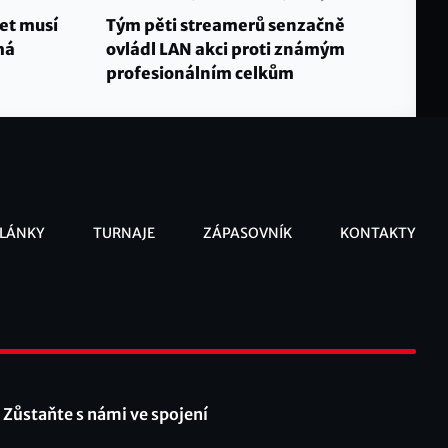
let musí
Tým pěti streamerů senzačně
má
ovládl LAN akci proti známým
profesionálním celkům
LÁNKY
TURNAJE
ZÁPASOVNÍK
KONTAKTY
ooter
Zůstaňte s námi ve spojení