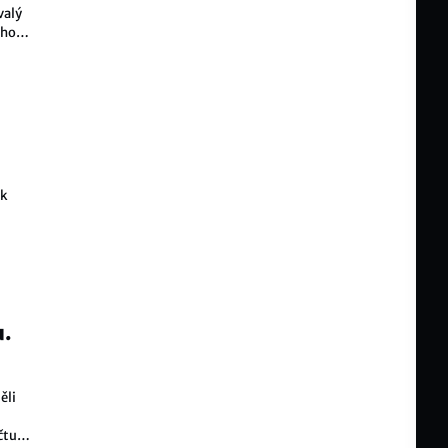
valý
 ho
ik
u.
ěli
čtu