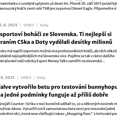
reamHacku v Londýně uplynulo už deset let. Přesně 20. září 2015 poslal bý
rancouzský hráč k zemi celé TSM jen za pomocí Desert Eaglu. Připomeňte si
aké s ikonickým komentářem Semmlera.
|
|
5. 8. 2025
VIDEO
huhy
sportoví boháči ze Slovenska. Ti nejlepší si
raním CSka a Doty vydělali desítky milionů
esko má napříč esportem možná více profesionálních hráčů, ale těch někol
lobálně nejúspěšnějších má Slovensko více. Pojďme se tak v rámci dalšího
okračování naší rubriky Esport Money Talks zaměřit na slovenské
ltimilionáře, kteří si esportem vydělali nejvíce.
|
|
. 8. 2025
VIDEO
huhy
alve vytvořilo betu pro testování bunnyhop
a jedné podmínky funguje až příliš dobře
ývojáři Counter-Striku v noci konečně udělali to, co u některých novinek m
yužívat dávno. Vytvořili totiž samostatnou beta verzi pro testování jedné
onkrétní věci, která nese všeříkající název „bhopping fixes“. Limitování po