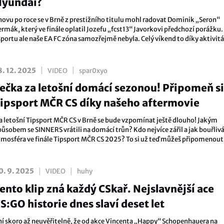
Hyundai?
novu po roce se v Brně z prestižního titulu mohl radovat Dominik „Seron“
rmák, který ve finále oplatil Jozefu „fcst13“ Javorkovi předchozí porážku.
sportu ale naše EA FC zóna samozřejmě nebyla. Celý víkend to díky aktivi
ašich partnerů žilo a dobře bavit se mohl zástupce každé věkové kategorie,
ůžete vidět v našem ohlédnutí.
|
|
8. 12. 2025
VIDEO
spar0xyo
ečka za letošní domácí sezonou! Připomeň si
ipsport MČR CS díky našeho aftermovie
a letošní Tipsport MČR CS v Brně se bude vzpomínat ještě dlouho! Jakým
působem se SINNERS vrátili na domácí trůn? Kdo nejvíce zářil a jak bouřlivá
tmosféra ve finále Tipsport MČR CS 2025? To si už teď můžeš připomenout
ašem aftermovie.
|
|
0. 9. 2025
VIDEO
huhy
ento klip zná každý CSkař. Nejslavnější ace
S:GO historie dnes slaví deset let
ní skoro až neuvěřitelně, že od akce Vincenta „Happy“ Schopenhauera na