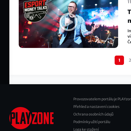
1
T
n
In
v
Če
s
p
Pagination
1
Provozovatelem portálu je PLAYzon
Přehled a nastavení cookies
Footer
Ochrana osobních údajů
2
Podmínky užití portálu
Loga ke stažení