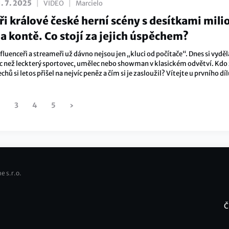
|
|
1. 7. 2025
VIDEO
Marcielo
ři králové české herní scény s desítkami mili
a kontě. Co stojí za jejich úspěchem?
fluenceři a streameři už dávno nejsou jen „kluci od počítače“. Dnes si vyděl
íc než leckterý sportovec, umělec nebo showman v klasickém odvětví. Kdo 
chů si letos přišel na nejvíc peněz a čím si je zasloužil? Vítejte u prvního díl
érie Esport Money Talks, kde se zaměříme na peníze ve světě gamingu. Dne
odíváme na tři nejvýdělečnější české tvůrce.
2
3
4
5
›
Následující
stránka
e s.r.o.
Č
F