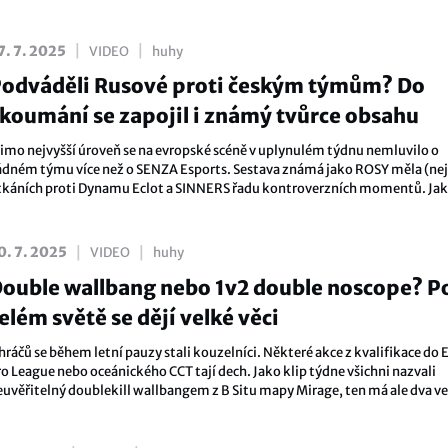
nputů se u pro Counter-Strike ikonických skoků podařilo vyřešit, existuje a
tále neduh opačným směrem. Pokud si totiž omezíte FPS na nejnižší hodno
ak se bhopping stává až příliš jednoduchým. Za všechno pravděpodobně m
|
|
7. 7. 2025
VIDEO
huhy
ubtick, na kterém bude velmi obtížné nastavit stejné podmínky jako v do
odváděli Rusové proti českým týmům? Do
S:GO.
koumání se zapojil i známý tvůrce obsahu
imo nejvyšší úroveň se na evropské scéně v uplynulém týdnu nemluvilo o
ádném týmu více než o SENZA Esports. Sestava známá jako ROSY měla (nej
tkáních proti Dynamu Eclot a SINNERS řadu kontroverzních momentů. Jak 
ámci vyšetřování hodnotí streamer renyan?
|
|
0. 7. 2025
VIDEO
huhy
ouble wallbang nebo 1v2 double noscope? P
elém světě se dějí velké věci
hráčů se během letní pauzy stali kouzelníci. Některé akce z kvalifikace do 
ro League nebo oceánického CCT tají dech. Jako klip týdne všichni nazvali
euvěřitelný doublekill wallbangem z B Situ mapy Mirage, ten má ale dva v
onkurenty. V Argentině totiž došlo k jinému double wallbangu přes vrata 
ustu II, stejně jako k senzačnímu 1v2 clutchi za pomocí jednoho výstřelu b
amíření s AWP. Když druhá polovina sezóny začala takhle, co nás čeká příšt