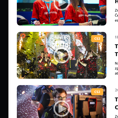
Z
Če
e
n
m
1
CS2
T
T
N
z
a
n
2
CS2
T
C
Z