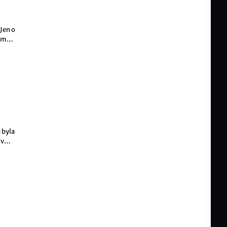
 Jen o
tám
 jak
 byla
 v