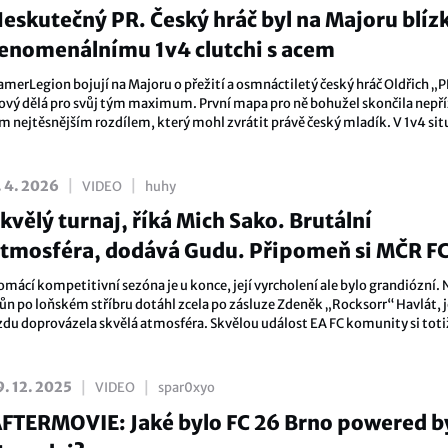
eskutečný PR. Český hráč byl na Majoru blíz
enomenálnímu 1v4 clutchi s acem
amerLegion bojují na Majoru o přežití a osmnáctiletý český hráč Oldřich „
ový dělá pro svůj tým maximum. První mapa pro ně bohužel skončila nepř
ím nejtěsnějším rozdílem, který mohl zvrátit právě český mladík. V 1v4 sit
achoval chladnou hlavu a hbitě eliminoval tři soupeře. Na posledního však
estačil, skvostný ace nedotáhl a GamerLegion musí sérii otáčet. Ty nejlepší
ighlighty z IEM Cologne Majoru vám přináší značka periferií Logitech G.
|
|
. 4. 2026
VIDEO
huhy
kvělý turnaj, říká Mich Sako. Brutální
tmosféra, dodává Gudu. Připomeň si MČR FC
raha powered by Hyundai v aftermovie!
omácí kompetitivní sezóna je u konce, její vyrcholení ale bylo grandiózní. 
růn po loňském stříbru dotáhl zcela po zásluze Zdeněk „Rocksorr“ Havlát, 
ízdu doprovázela skvělá atmosféra. Skvělou událost EA FC komunity si toti
nechaly ujít ani internetové hvězdy. Ať už jsi byl na místě, nebo ne, tak si
šechno pojď vychutnat ještě jednou díky aftermovie!
|
|
9. 12. 2025
VIDEO
spar0xyo
FTERMOVIE: Jaké bylo FC 26 Brno powered b