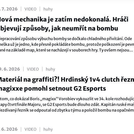
|
|
. 7. 2026
VIDEO
huhy
ová mechanika je zatím nedokonalá. Hráči
bjevují způsoby, jak neumřít na bombu
řepracování způsobu výbuchu bomby se dočkalo chladného přivítání. Ode
neška už je jedno, kde přesně pokládáte bombu, protože poškození je pev
ané na základě map, které se nacházejí v souborech hry. Ty ovšem nejsou
okonalé, na což hráči během pár hodin rychle přišli.Níže se můžete podívat
vní příklady, kdy stačí jen vyskočit a s klidem přežijete. Kromě toho je tak
odivné, že vám bomba udělí 1 damage, ať se nacházíte jakkoliv daleko.
|
|
9. 6. 2026
VIDEO
huhy
ateriál na graffiti?! Hrdinský 1v4 clutch řez
agixxe pomohl setnout G2 Esports
 tom, co dokázal Boris „magixx“ Vorobiev vykouzlit ve 34. kole rozhodujíc
apy čtvrtfinále Majoru, se G2 Esports bude dlouho zdát. Kapitán ruské ma
řezdívaný řezník se odpoutal od zbytku týmu a položil bombu na opačném
py. Proti čtveřici soupeřů se ale postavil do aktivní pozice, ve které mu je
ray stačil na to, aby rozbouřil katedrálu Counter-Striku.
|
|
. 6. 2026
VIDEO
huhy