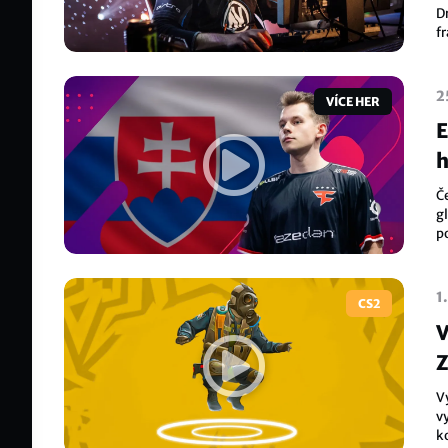
D
f
t
2
VÍCE HER
E
h
Č
g
p
mu
1
CS2
V
Z
V
v
k