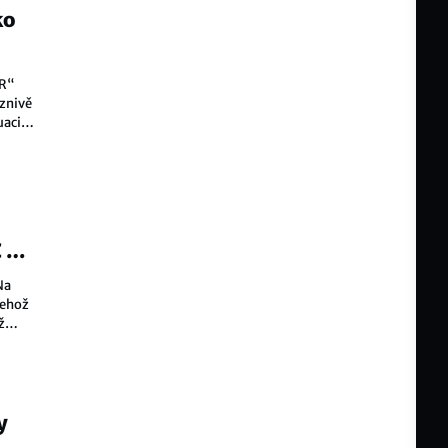
ko
PR“
íznivě
uaci
 26
Na
jehož
ž
y