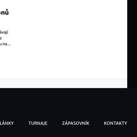
onů
ávají
z
u naší
s se
LÁNKY
TURNAJE
ZÁPASOVNÍK
KONTAKTY
ooter