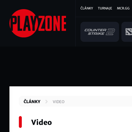
Přejít
Hlavní
ČLÁNKY
TURNAJE
MCR.GG
k
hlavnímu
navigace
obsahu
ČLÁNKY
VIDEO
Video