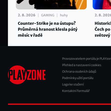
|
|
2. 8. 2026
2. 8. 202
GAMING
huhy
Counter-Strike je na ústupu?
Historic
Průměrná hranost klesla pátý
Čech po 
měsíc v řadě
světový 
Provozovatelem portálu je PLAYzon
Přehled a nastavení cookies
Footer
Ochrana osobních údajů
2
Podmínky užití portálu
Loga ke stažení
Kontaktní formulář