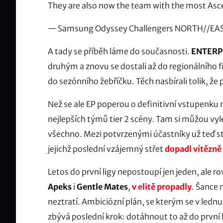
They are also now the team with the most Asc
— Samsung Odyssey Challengers NORTH//EA
A tady se příběh láme do současnosti.
ENTERP
druhým a znovu se dostali až do regionálního fi
do sezónního žebříčku. Těch nasbírali tolik, že 
Než se ale EP poperou o definitivní vstupenku 
nejlepších týmů tier 2 scény. Tam si můžou vy
všechno. Mezi potvrzenými účastníky už teď sto
jejichž poslední vzájemný střet
dopadl vítězně
Letos do první ligy nepostoupí jen jeden, ale 
Apeks
i
Gentle Mates
,
v elitě propadly
. Šance
neztratí. Ambiciózní plán, se kterým se v lednu v
zbývá poslední krok: dotáhnout to až do první 