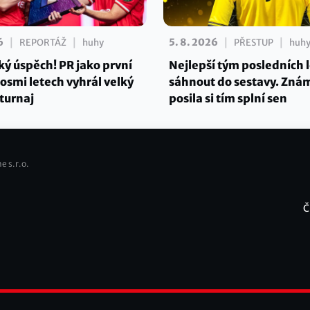
|
|
|
|
6
5. 8. 2026
REPORTÁŽ
huhy
PŘESTUP
huh
ký úspěch! PR jako první
Nejlepší tým posledních 
osmi letech vyhrál velký
sáhnout do sestavy. Zná
turnaj
posila si tím splní sen
e s.r.o.
Č
F