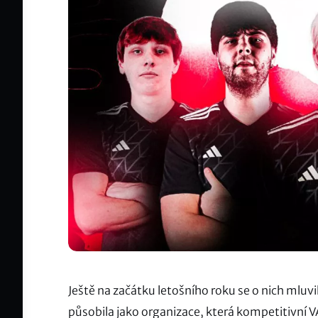
Ještě na začátku letošního roku se o nich mluv
působila jako organizace, která kompetitivní