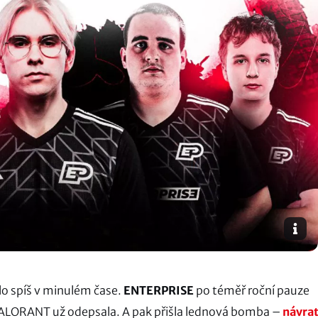
ilo spíš v minulém čase.
ENTERPRISE
po téměř roční pauze
 VALORANT už odepsala. A pak přišla lednová bomba –
návra