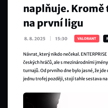
naplňuje. Kromě ti
na první ligu
|
8. 8. 2025
15:30
VALORANT
Návrat, který nikdo nečekal. ENTERPRISE e
českých hráčů, ale s mezinárodními jmény, 
turnajů. Od prvního dne bylo jasné, že jde o
jednu trofej později, stojí tahle sestava 