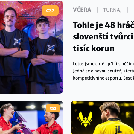
|
|
VČERA
TURNAJ
CS2
Tohle je 48 hráč
slovenští tvůrc
tisíc korun
Letos jsme chtěli přijít s ně
Jedná se o novou soutěž, která
kompetitivního esportu. Šest 
– z jakých hráčů mají na výběr
finálovým dnem ve Vodafone 
CS2