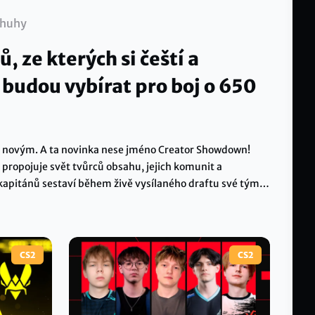
huhy
ů, ze kterých si čeští a
i budou vybírat pro boj o 650
čím novým. A ta novinka nese jméno Creator Showdown!
 propojuje svět tvůrců obsahu, jejich komunit a
kapitánů sestaví během živě vysílaného draftu své týmy
? Hrát začínáme 20. srpna a vše vyvrcholí 12. září
PLAYzone Areně.
CS2
CS2