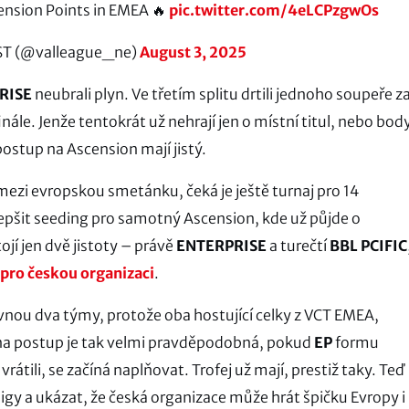
ension Points in EMEA 🔥
pic.twitter.com/4eLCPzgwOs
ST (@valleague_ne)
August 3, 2025
RISE
neubrali plyn. Ve třetím splitu drtili jednoho soupeře z
nále. Jenže tentokrát už nehrají jen o místní titul, nebo bod
postup na Ascension mají jistý.
mezi evropskou smetánku, čeká je ještě turnaj pro 14
lepšit seeding pro samotný Ascension, kde už půjde o
jí jen dvě jistoty – právě
ENTERPRISE
a turečtí
BBL PCIFIC
 pro českou organizaci
.
rovnou dva týmy, protože oba hostující celky z VCT EMEA,
 na postup je tak velmi pravděpodobná, pokud
EP
formu
rátili, se začíná naplňovat. Trofej už mají, prestiž taky. Teď
ligy a ukázat, že česká organizace může hrát špičku Evropy i