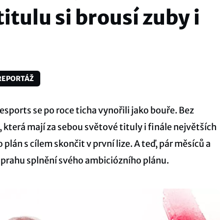
tulu si brousí zuby i
REPORTÁŽ
sports se po roce ticha vynořili jako bouře. Bez
která mají za sebou světové tituly i finále největších
 plán s cílem skončit v první lize. A teď, pár měsíců a
na prahu splnění svého ambiciózního plánu.