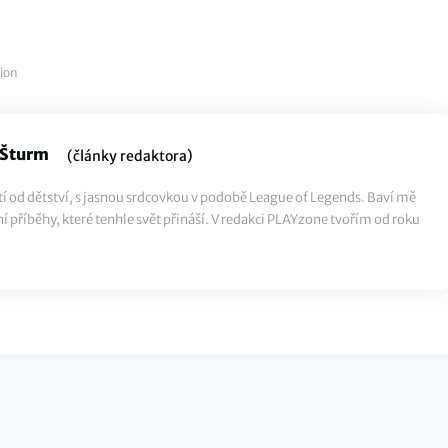
ion
 Šturm
(články redaktora)
tí od dětství, s jasnou srdcovkou v podobě League of Legends. Baví mě
ní příběhy, které tenhle svět přináší. V redakci PLAYzone tvořím od roku