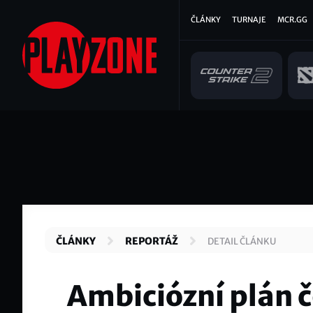
Přejít
Hlavní
ČLÁNKY
TURNAJE
MCR.GG
k
hlavnímu
navigace
obsahu
ČLÁNKY
REPORTÁŽ
DETAIL ČLÁNKU
Ambiciózní plán 