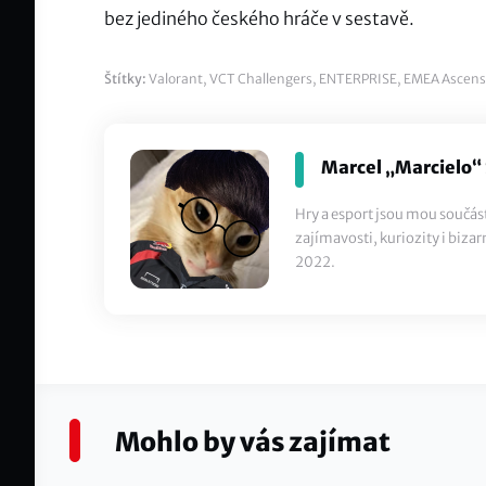
bez jediného českého hráče v sestavě.
Štítky:
Valorant
,
VCT Challengers
,
ENTERPRISE
,
EMEA Ascens
Marcel „Marcielo“
Hry a esport jsou mou součás
zajímavosti, kuriozity i bizar
2022.
Mohlo by vás zajímat