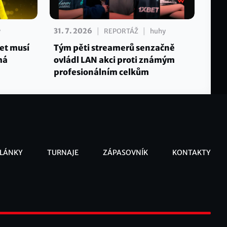
|
|
31. 7. 2026
y
REPORTÁŽ
huhy
let musí
Tým pěti streamerů senzačně
má
ovládl LAN akci proti známým
profesionálním celkům
LÁNKY
TURNAJE
ZÁPASOVNÍK
KONTAKTY
ooter