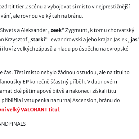
rozdrtit tier 2 scénu a vybojovat si místo v nejprestižnější
ání, ale rovnou velký tah na bránu.
 Shvets a Aleksander „
zeek
“ Zygmunt, k tomu chorvatský
án Krzysztof „
starki
“ Lewandrowski a jeho krajan Jasiek „
jas
 i krví z velkých zápasů a hladu po úspěchu na evropské
je čas. Třetí místo nebylo žádnou ostudou, ale na titul to
o fanoušky
EP
konečně šťastný příběh. V dubnovém
amatické pětimapové bitvě a nakonec i získali titul
 přiblížila i vstupenka na turnaj Ascension, bránu do
rvní velký VALORANT titul
.
AND FINALS