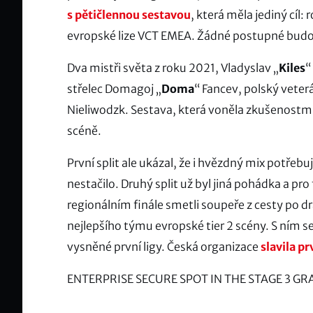
s pětičlennou sestavou
, která měla jediný cíl: 
evropské lize VCT EMEA. Žádné postupné budov
Dva mistři světa z roku 2021, Vladyslav „
Kiles
“
střelec Domagoj „
Doma
“ Fancev, polský veter
Nieliwodzk. Sestava, která voněla zkušenostmi
scéně.
První split ale ukázal, že i hvězdný mix potřebu
nestačilo. Druhý split už byl jiná pohádka a pr
regionálním finále smetli soupeře z cesty po dr
nejlepšího týmu evropské tier 2 scény. S ním se
vysněné první ligy. Česká organizace
slavila p
ENTERPRISE SECURE SPOT IN THE STAGE 3 GR