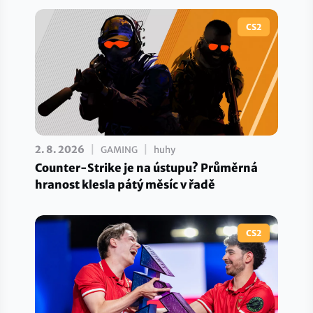
CS2
|
|
2. 8. 2026
GAMING
huhy
Counter-Strike je na ústupu? Průměrná
hranost klesla pátý měsíc v řadě
CS2