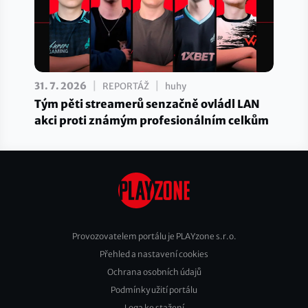
|
|
31. 7. 2026
REPORTÁŽ
huhy
Tým pěti streamerů senzačně ovládl LAN
akci proti známým profesionálním celkům
Provozovatelem portálu je PLAYzone s.r.o.
Přehled a nastavení cookies
Footer
Ochrana osobních údajů
2
Podmínky užití portálu
Loga ke stažení