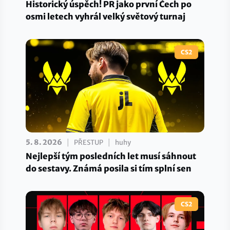
Historický úspěch! PR jako první Čech po
osmi letech vyhrál velký světový turnaj
CS2
|
|
5. 8. 2026
PŘESTUP
huhy
Nejlepší tým posledních let musí sáhnout
do sestavy. Známá posila si tím splní sen
CS2