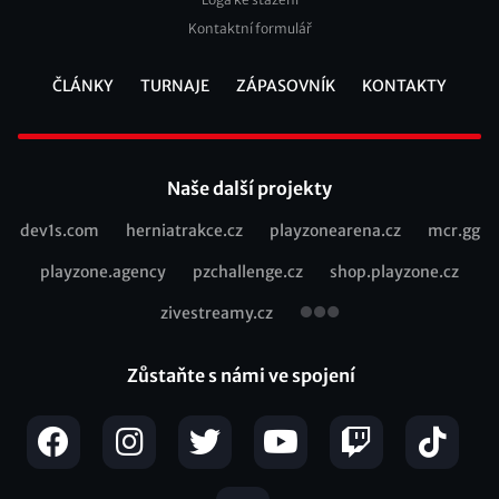
Kontaktní formulář
ČLÁNKY
TURNAJE
ZÁPASOVNÍK
KONTAKTY
Footer
Naše další projekty
dev1s.com
herniatrakce.cz
playzonearena.cz
mcr.gg
Recommended
playzone.agency
pzchallenge.cz
shop.playzone.cz
links
zivestreamy.cz
Zůstaňte s námi ve spojení