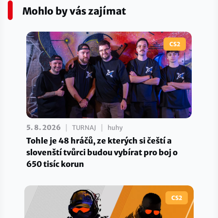
Mohlo by vás zajímat
CS2
|
|
5. 8. 2026
TURNAJ
huhy
Tohle je 48 hráčů, ze kterých si čeští a
slovenští tvůrci budou vybírat pro boj o
650 tisíc korun
CS2