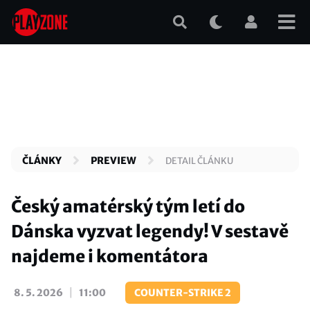
Přejít
k
hlavnímu
obsahu
ČLÁNKY
PREVIEW
DETAIL ČLÁNKU
Český amatérský tým letí do
Dánska vyzvat legendy! V sestavě
najdeme i komentátora
|
8. 5. 2026
11:00
COUNTER-STRIKE 2