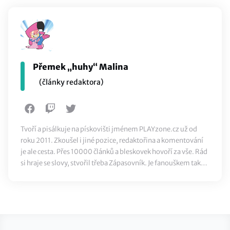
Přemek „huhy“ Malina
(články redaktora)
Tvoří a pisálkuje na pískovišti jménem PLAYzone.cz už od
roku 2011. Zkoušel i jiné pozice, redaktořina a komentování
je ale cesta. Přes 10000 článků a bleskovek hovoří za vše. Rád
si hraje se slovy, stvořil třeba Zápasovník. Je fanouškem také
klasického sportu, ze všeho nejvíc ale miluje jídlo.