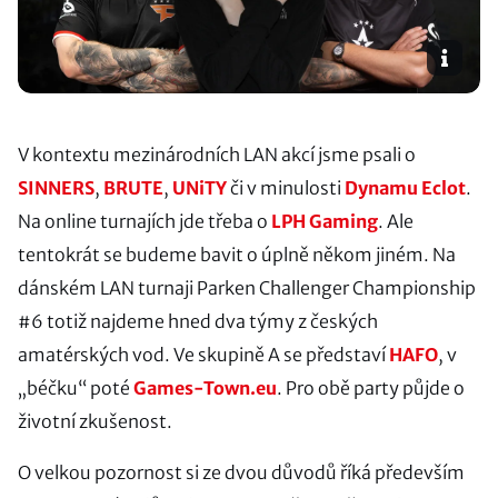
V kontextu mezinárodních LAN akcí jsme psali o
SINNERS
,
BRUTE
,
UNiTY
či v minulosti
Dynamu Eclot
.
Na online turnajích jde třeba o
LPH Gaming
. Ale
tentokrát se budeme bavit o úplně někom jiném. Na
dánském LAN turnaji Parken Challenger Championship
#6 totiž najdeme hned dva týmy z českých
amatérských vod. Ve skupině A se představí
HAFO
, v
„béčku“ poté
Games-Town.eu
. Pro obě party půjde o
životní zkušenost.
O velkou pozornost si ze dvou důvodů říká především