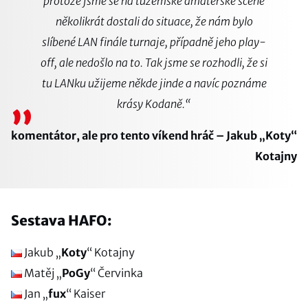
protože jsme se na tuzemské amatérské scéně
několikrát dostali do situace, že nám bylo
slíbené LAN finále turnaje, případně jeho play-
off, ale nedošlo na to. Tak jsme se rozhodli, že si
tu LANku užijeme někde jinde a navíc poznáme
„
krásy Kodaně.“
komentátor, ale pro tento víkend hráč – Jakub „Koty“
Kotajny
Sestava HAFO:
Jakub „
Koty
“ Kotajny
Matěj „
PoGy
“ Červinka
Jan „
fux
“ Kaiser