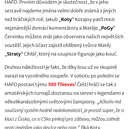
HAFO. Prvním důvodem je skutečnost, že v jeho
sestavě najdeme jména velmi dobře známá z jiných
než hráčských rolí. Jakub „
Koty
“ Kotajny patří mezi
nejznámější domácí komentátory a Matěje „
PoGy
“
Červinku můžete znát jako observera našich největších
soutěží. Jejich účast zajistil oblíbený tvůrce Matěj
„
Straty
“ Cihlář, který na soupisce figuruje jako kouč.
Druhou náležitostí je fakt, že díky losu už ve skupině
narazí na vysněného soupeře. V sobotu po poledni se
HAFO postaví týmu
100 Thieves
! Čeští hráči se tak z
amatérských turnajů dostanou na server s legendami a
několikanásobnými světovými šampiony.
„Ačkoliv má
současný systém hodně nedokonalostí, je prostě super, že si
kluci z Česka, co si CSko pinkají pro zábavu, můžou zahrát
proti jménům jako dev1ce nebo rain,“
říká Koty.