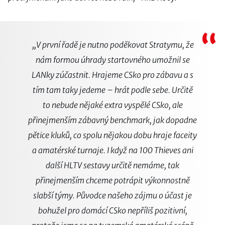
“
„V první řadě je nutno poděkovat Stratymu, že
nám formou úhrady startovného umožnil se
LANky zúčastnit. Hrajeme CSko pro zábavu a s
tím tam taky jedeme – hrát podle sebe. Určitě
to nebude nějaké extra vyspělé CSko, ale
přinejmenším zábavný benchmark, jak dopadne
pětice kluků, co spolu nějakou dobu hraje faceity
a amatérské turnaje. I když na 100 Thieves ani
další HLTV sestavy určitě nemáme, tak
přinejmenším chceme potrápit výkonnostně
slabší týmy. Původce našeho zájmu o účast je
bohužel pro domácí CSko nepříliš pozitivní,