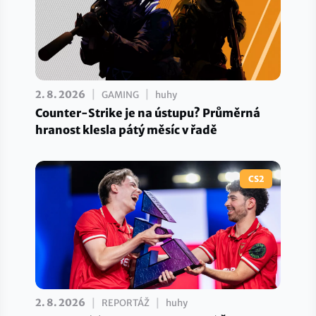
|
|
2. 8. 2026
GAMING
huhy
Counter-Strike je na ústupu? Průměrná
hranost klesla pátý měsíc v řadě
CS2
|
|
2. 8. 2026
REPORTÁŽ
huhy