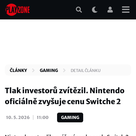
Přejít
k
hlavnímu
obsahu
ČLÁNKY
GAMING
DETAIL ČLÁNKU
Tlak investorů zvítězil. Nintendo
oficiálně zvyšuje cenu Switche 2
|
10. 5. 2026
11:00
GAMING