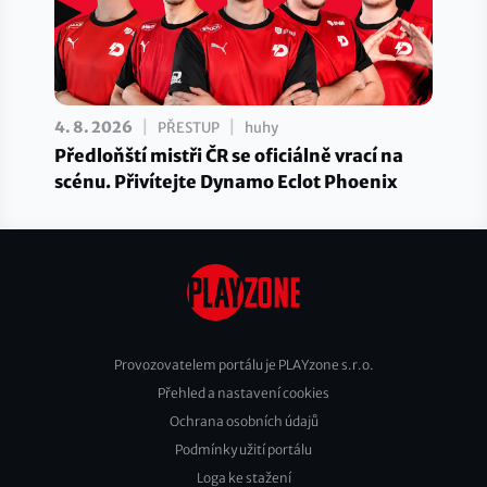
|
|
4. 8. 2026
PŘESTUP
huhy
Předloňští mistři ČR se oficiálně vrací na
scénu. Přivítejte Dynamo Eclot Phoenix
Provozovatelem portálu je PLAYzone s.r.o.
Přehled a nastavení cookies
Footer
Ochrana osobních údajů
2
Podmínky užití portálu
Loga ke stažení