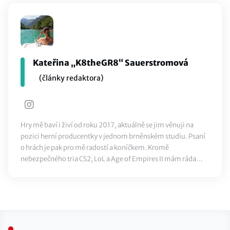
Kateřina „K8theGR8“ Sauerstromová
(články redaktora)
Hry mě baví i živí od roku 2017, aktuálně se jim věnuji na
pozici herní producentky v jednom brněnském studiu. Psaní
o hrách je pak pro mě radostí a koníčkem. Kromě
nebezpečného tria CS2, LoL a Age of Empires II mám ráda
sport a pivo.