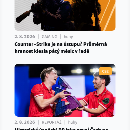
|
|
2. 8. 2026
GAMING
huhy
Counter-Strike je na ústupu? Průměrná
hranost klesla pátý měsíc v řadě
CS2
|
|
2. 8. 2026
REPORTÁŽ
huhy
Historický úspěch! PR jako první Čech po