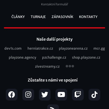
Kontaktní formulář
ČLÁNKY
TURNAJE
ZÁPASOVNÍK
KONTAKTY
Footer
Naše další projekty
dev1s.com
herniatrakce.cz
playzonearena.cz
mcr.gg
Recommended
playzone.agency
pzchallenge.cz
shop.playzone.cz
links
zivestreamy.cz
Zůstaňte s námi ve spojení