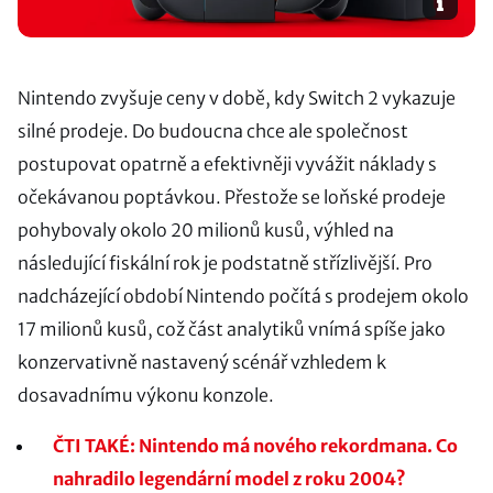
Nintendo zvyšuje ceny v době, kdy Switch 2 vykazuje
silné prodeje. Do budoucna chce ale společnost
postupovat opatrně a efektivněji vyvážit náklady s
očekávanou poptávkou. Přestože se loňské prodeje
pohybovaly okolo 20 milionů kusů, výhled na
následující fiskální rok je podstatně střízlivější. Pro
nadcházející období Nintendo počítá s prodejem okolo
17 milionů kusů, což část analytiků vnímá spíše jako
konzervativně nastavený scénář vzhledem k
dosavadnímu výkonu konzole.
ČTI TAKÉ: Nintendo má nového rekordmana. Co
nahradilo legendární model z roku 2004?