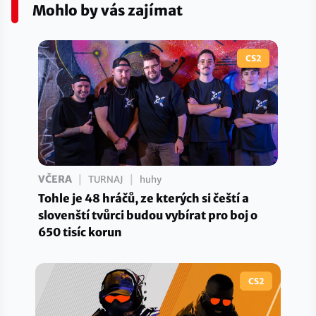
Mohlo by vás zajímat
CS2
|
|
VČERA
TURNAJ
huhy
Tohle je 48 hráčů, ze kterých si čeští a
slovenští tvůrci budou vybírat pro boj o
650 tisíc korun
CS2