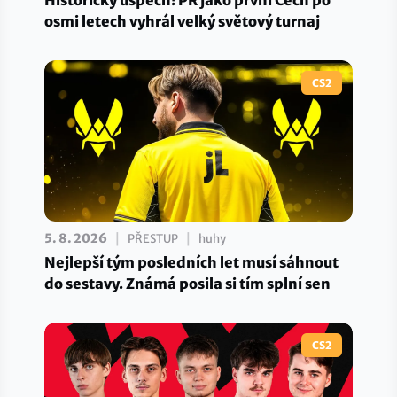
osmi letech vyhrál velký světový turnaj
CS2
|
|
5. 8. 2026
PŘESTUP
huhy
Nejlepší tým posledních let musí sáhnout
do sestavy. Známá posila si tím splní sen
CS2