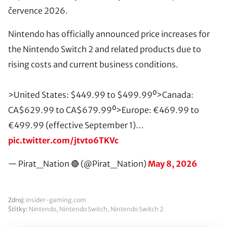
července 2026.
Nintendo has officially announced price increases for
the Nintendo Switch 2 and related products due to
rising costs and current business conditions.
>United States: $449.99 to $499.99⁰>Canada:
CA$629.99 to CA$679.99⁰>Europe: €469.99 to
€499.99 (effective September 1)…
pic.twitter.com/jtvto6TKVc
— Pirat_Nation 🔴 (@Pirat_Nation)
May 8, 2026
Zdroj:
insider-gaming.com
Štítky:
Nintendo
,
Nintendo Switch
,
Nintendo Switch 2