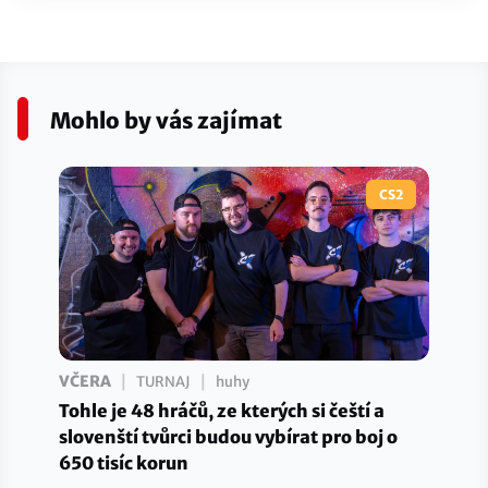
Mohlo by vás zajímat
CS2
|
|
VČERA
TURNAJ
huhy
Tohle je 48 hráčů, ze kterých si čeští a
slovenští tvůrci budou vybírat pro boj o
650 tisíc korun