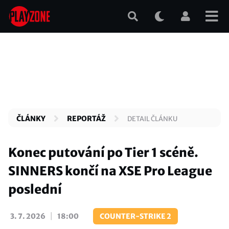
Přejít
k
hlavnímu
obsahu
ČLÁNKY
REPORTÁŽ
DETAIL ČLÁNKU
Konec putování po Tier 1 scéně.
SINNERS končí na XSE Pro League
poslední
|
3. 7. 2026
18:00
COUNTER-STRIKE 2