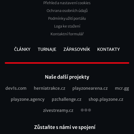
Přehled a nastavení cookies
Footer
Ochrana osobních údajů
2
Podmínky užití portálu
Loga ke stažení
Kontaktní formulář
ČLÁNKY
TURNAJE
ZÁPASOVNÍK
KONTAKTY
Footer
Naše další projekty
dev1s.com
herniatrakce.cz
playzonearena.cz
mcr.gg
Recommended
playzone.agency
pzchallenge.cz
shop.playzone.cz
links
zivestreamy.cz
Zůstaňte s námi ve spojení