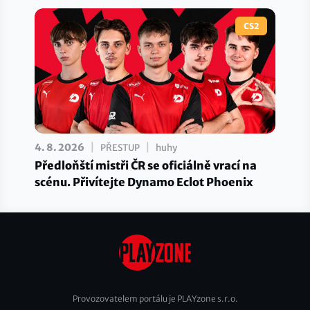
CS2
|
|
4. 8. 2026
PŘESTUP
huhy
Předloňští mistři ČR se oficiálně vrací na
scénu. Přivítejte Dynamo Eclot Phoenix
Provozovatelem portálu je PLAYzone s.r.o.