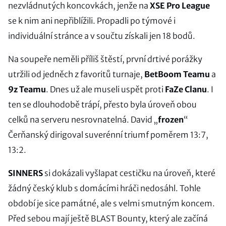
nezvládnutých koncovkách, jenže na
XSE Pro League
se k nim ani nepřiblížili. Propadli po týmové i
individuální stránce a v součtu získali jen 18 bodů.
Na soupeře neměli příliš štěstí, první drtivé porážky
utržili od jedněch z favoritů turnaje,
BetBoom Teamu
a
9z Teamu
. Dnes už ale museli uspět proti
FaZe Clanu
. I
ten se dlouhodobě trápí, přesto byla úroveň obou
celků na serveru nesrovnatelná. David „
frozen
“
Čerňanský dirigoval suverénní triumf poměrem 13:7,
13:2.
SINNERS
si dokázali vyšlapat cestičku na úroveň, které
žádný český klub s domácími hráči nedosáhl. Tohle
období je sice památné, ale s velmi smutným koncem.
Před sebou mají ještě BLAST Bounty, který ale začíná