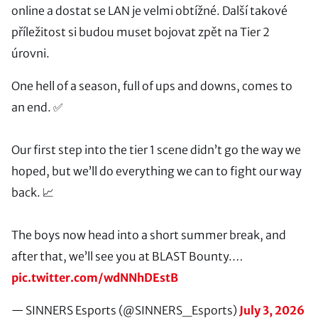
online a dostat se LAN je velmi obtížné. Další takové
příležitost si budou muset bojovat zpět na Tier 2
úrovni.
One hell of a season, full of ups and downs, comes to
an end. ✅
Our first step into the tier 1 scene didn’t go the way we
hoped, but we’ll do everything we can to fight our way
back. 📈
The boys now head into a short summer break, and
after that, we’ll see you at BLAST Bounty.…
pic.twitter.com/wdNNhDEstB
— SINNERS Esports (@SINNERS_Esports)
July 3, 2026