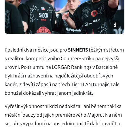
Poslední dva měsíce jsou pro
SINNERS
těžkým střetem
s realitou kompetitivního Counter-Striku na nejvyšší
úrovni. Po triumfu na LORGAR Rankings v Barceloně
byli hráči nažhavení na nejdůležitější období svých
kariér, z devíti zápasů na třech Tier 1 LAN turnajích ale
bohužel dokázali vyhrát jenom jedinkrát.
Vyřešit výkonnostní krizi nedokázali ani během takřka
měsíční pauzy od jejich premiérového Majoru. Na něm
se i přes vypadnutí na posledním místě dalo hovořit o