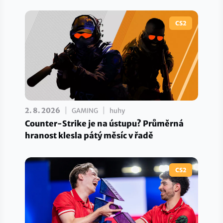
CS2
|
|
2. 8. 2026
GAMING
huhy
Counter-Strike je na ústupu? Průměrná
hranost klesla pátý měsíc v řadě
CS2