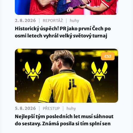
|
|
2. 8. 2026
REPORTÁŽ
huhy
Historický úspěch! PR jako první Čech po
osmi letech vyhrál velký světový turnaj
CS2
|
|
5. 8. 2026
PŘESTUP
huhy
Nejlepší tým posledních let musí sáhnout
do sestavy. Známá posila si tím splní sen