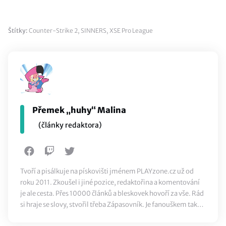
Štítky:
Counter-Strike 2
,
SINNERS
,
XSE Pro League
Přemek „huhy“ Malina
(články redaktora)
Tvoří a pisálkuje na pískovišti jménem PLAYzone.cz už od
roku 2011. Zkoušel i jiné pozice, redaktořina a komentování
je ale cesta. Přes 10000 článků a bleskovek hovoří za vše. Rád
si hraje se slovy, stvořil třeba Zápasovník. Je fanouškem také
klasického sportu, ze všeho nejvíc ale miluje jídlo.