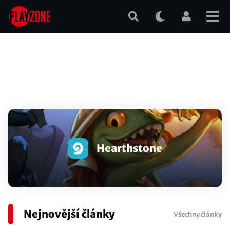
Přejít
k
hlavnímu
obsahu
Hearthstone
Nejnovější články
Všechny články