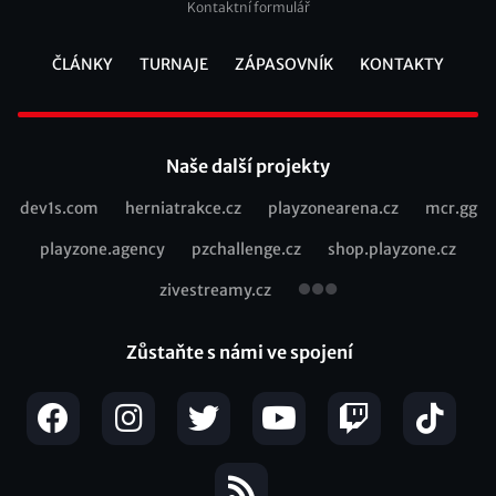
Kontaktní formulář
ČLÁNKY
TURNAJE
ZÁPASOVNÍK
KONTAKTY
Footer
Naše další projekty
dev1s.com
herniatrakce.cz
playzonearena.cz
mcr.gg
Recommended
playzone.agency
pzchallenge.cz
shop.playzone.cz
links
zivestreamy.cz
Zůstaňte s námi ve spojení