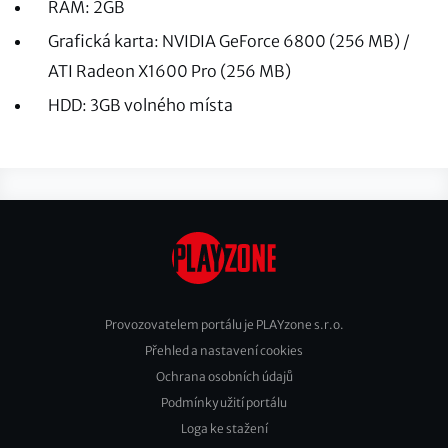
RAM: 2GB
Grafická karta: NVIDIA GeForce 6800 (256 MB) /
ATI Radeon X1600 Pro (256 MB)
HDD: 3GB volného místa
Provozovatelem portálu je PLAYzone s.r.o.
Přehled a nastavení cookies
Footer
Ochrana osobních údajů
2
Podmínky užití portálu
Loga ke stažení