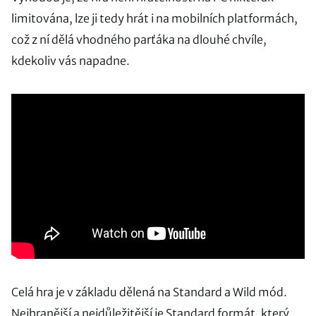
limitována, lze ji tedy hrát i na mobilních platformách,
což z ní dělá vhodného parťáka na dlouhé chvíle,
kdekoliv vás napadne.
Celá hra je v základu dělená na Standard a Wild mód.
Nejhranější a nejdůležitější je Standard formát, který