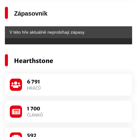
Zápasovník
V této hře aktuálně neprobíhají zápasy.
Hearthstone
6 791
HRÁČŮ
1 700
ČLÁNKŮ
592