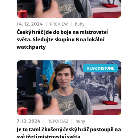
|
|
14. 12. 2024
PREVIEW
huhy
Český hráč jde do boje na mistrovství
světa. Sledujte skupinu B na lokální
watchparty
HEARTHSTONE
|
|
7. 12. 2024
REPORTÁŽ
huhy
Je to tam! Zkušený český hráč postoupil na
své třetí mistrovství světa