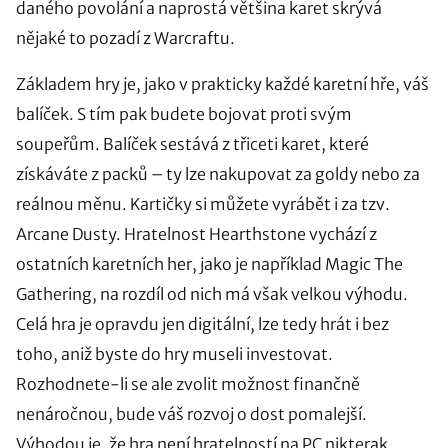
daného povolání a naprostá většina karet skrývá
nějaké to pozadí z Warcraftu.
Základem hry je, jako v prakticky každé karetní hře, váš
balíček. S tím pak budete bojovat proti svým
soupeřům. Balíček sestává z třiceti karet, které
získáváte z packů – ty lze nakupovat za goldy nebo za
reálnou měnu. Kartičky si můžete vyrábět i za tzv.
Arcane Dusty. Hratelnost Hearthstone vychází z
ostatních karetních her, jako je například Magic The
Gathering, na rozdíl od nich má však velkou výhodu.
Celá hra je opravdu jen digitální, lze tedy hrát i bez
toho, aniž byste do hry museli investovat.
Rozhodnete-li se ale zvolit možnost finančně
nenáročnou, bude váš rozvoj o dost pomalejší.
Výhodou je, že hra není hratelností na PC nikterak