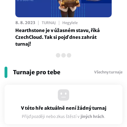
|
|
8. 8. 2023
TURNAJ
Hegylele
Hearthstone je v úžasném stavu, říká
CzechCloud. Tak si pojď dnes zahrát
turnaj!
Turnaje pro tebe
Všechny turnaje
V této hře aktuálně není žádný turnaj
Přijď později nebo zkus štěstí v
jiných hrách
.