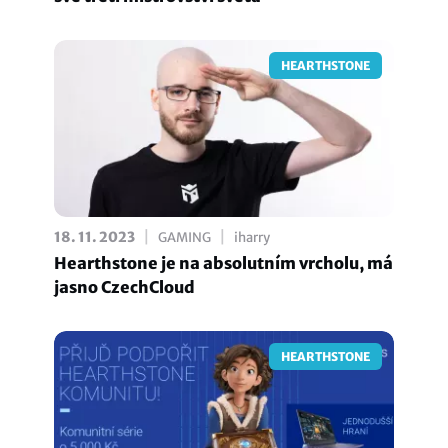
HEARTHSTONE
|
|
18. 11. 2023
GAMING
iharry
Hearthstone je na absolutním vrcholu, má
jasno CzechCloud
HEARTHSTONE