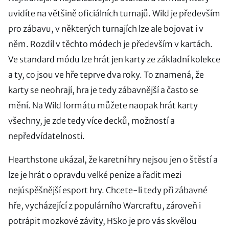
uvidíte na většině oficiálních turnajů. Wild je především
pro zábavu, v některých turnajích lze ale bojovat i v
něm. Rozdíl v těchto módech je především v kartách.
Ve standard módu lze hrát jen karty ze základní kolekce
a ty, co jsou ve hře teprve dva roky. To znamená, že
karty se neohrají, hra je tedy zábavnější a často se
mění. Na Wild formátu můžete naopak hrát karty
všechny, je zde tedy více decků, možností a
nepředvídatelnosti.
Hearthstone ukázal, že karetní hry nejsou jen o štěstí a
lze je hrát o opravdu velké peníze a řadit mezi
nejúspěšnější esport hry. Chcete-li tedy při zábavné
hře, vycházející z populárního Warcraftu, zároveň i
potrápit mozkové závity, HSko je pro vás skvělou