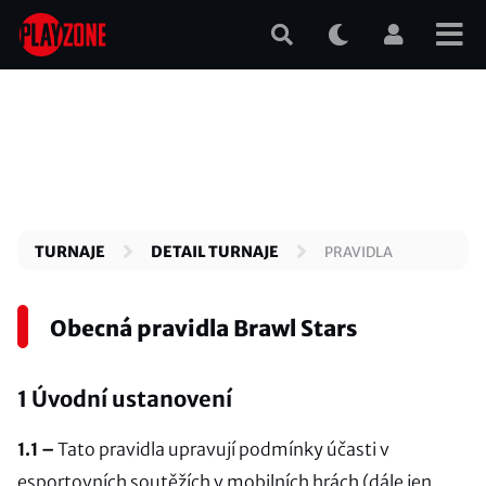
Přejít
k
hlavnímu
obsahu
TURNAJE
DETAIL TURNAJE
PRAVIDLA
Obecná pravidla Brawl Stars
1
Úvodní ustanovení
1.1 –
Tato pravidla upravují podmínky účasti v
esportovních soutěžích v mobilních hrách (dále jen