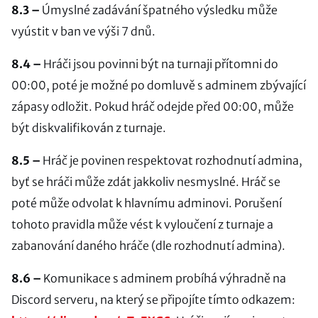
8.3 –
Úmyslné zadávání špatného výsledku může
vyústit v ban ve výši 7 dnů.
8.4 –
Hráči jsou povinni být na turnaji přítomni do
00:00, poté je možné po domluvě s adminem zbývající
zápasy odložit. Pokud hráč odejde před 00:00, může
být diskvalifikován z turnaje.
8.5 –
Hráč je povinen respektovat rozhodnutí admina,
byť se hráči může zdát jakkoliv nesmyslné. Hráč se
poté může odvolat k hlavnímu adminovi. Porušení
tohoto pravidla může vést k vyloučení z turnaje a
zabanování daného hráče (dle rozhodnutí admina).
8.6 –
Komunikace s adminem probíhá výhradně na
Discord serveru, na který se připojíte tímto odkazem: