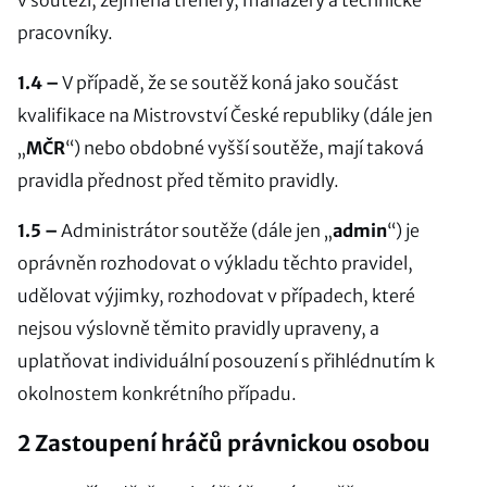
v soutěži, zejména trenéry, manažery a technické
pracovníky.
1.4 –
V případě, že se soutěž koná jako součást
kvalifikace na Mistrovství České republiky (dále jen
„
MČR
“) nebo obdobné vyšší soutěže, mají taková
pravidla přednost před těmito pravidly.
1.5 –
Administrátor soutěže (dále jen „
admin
“) je
oprávněn rozhodovat o výkladu těchto pravidel,
udělovat výjimky, rozhodovat v případech, které
nejsou výslovně těmito pravidly upraveny, a
uplatňovat individuální posouzení s přihlédnutím k
okolnostem konkrétního případu.
2 Zastoupení hráčů právnickou osobou