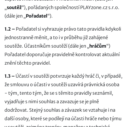
„
soutěž
“), pořádaných společností PLAYzone.cz s.r.o.
(dále jen „
Pořadatel
“).
1.2 –
Pořadatel si vyhrazuje právo tato pravidla kdykoli
jednostranně měnit, a to i v průběhu již zahájené
soutěže. Účastníkům soutěží (dále jen „
hráčům
“)
Pořadatel doporučuje pravidelně kontrolovat aktuální
znění těchto pravidel.
1.3 –
Účastí v soutěži potvrzuje každý hráč či, v případě,
že smlouvu o účasti v soutěži uzavírá právnická osoba
- tým, tento tým, že se s těmito pravidly seznámil,
vyjadřuje s nimi souhlas a zavazuje se je plně
dodržovat. Stejný souhlas a závazek se vztahuje i na
další osoby, které se podílejí na účasti hráče nebo týmu