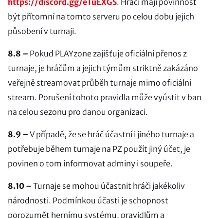
https://discord.gg/eTuEXGS
. Hráči mají povinnost
být přítomní na tomto serveru po celou dobu jejich
působení v turnaji.
8.8 –
Pokud PLAYzone zajišťuje oficiální přenos z
turnaje, je hráčům a jejich týmům striktně zakázáno
veřejně streamovat průběh turnaje mimo oficiální
stream. Porušení tohoto pravidla může vyústit v ban
na celou sezonu pro danou organizaci.
8.9 –
V případě, že se hráč účastní i jiného turnaje a
potřebuje během turnaje na PZ použít jiný účet, je
povinen o tom informovat adminy i soupeře.
8.10 –
Turnaje se mohou účastnit hráči jakékoliv
národnosti. Podmínkou účasti je schopnost
porozumět hernímu systému, pravidlům a