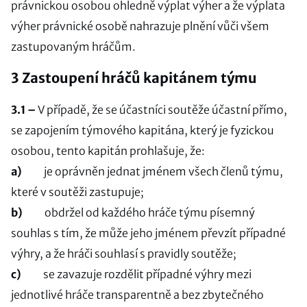
právnickou osobou ohledně výplat výher a že výplata
výher právnické osobě nahrazuje plnění vůči všem
zastupovaným hráčům.
3 Zastoupení hráčů kapitánem týmu
3.1 –
V případě, že se účastníci soutěže účastní přímo,
se zapojením týmového kapitána, který je fyzickou
osobou, tento kapitán prohlašuje, že:
a)
je oprávněn jednat jménem všech členů týmu,
které v soutěži zastupuje;
b)
obdržel od každého hráče týmu písemný
souhlas s tím, že může jeho jménem převzít případné
výhry, a že hráči souhlasí s pravidly soutěže;
c)
se zavazuje rozdělit případné výhry mezi
jednotlivé hráče transparentně a bez zbytečného