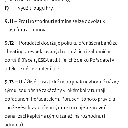
f)
využití bugu hry.
9.11 –
Proti rozhodnutí admina se lze odvolat k
hlavnímu adminovi.
9.12 –
Pořadatel dodržuje politiku přenášení banů za
cheating z respektovaných domácích i zahraničních
portálů (Faceit, ESEA atd.), jejichž délku Pořadatel v
udělené délce zohledňuje.
9.13 –
Urážlivé, rasistické nebo jinak nevhodné názvy
týmu jsou přísně zakázány v jakémkoliv turnaji
pořádaném Pořadatelem. Porušení tohoto pravidla
může vést k vyloučení týmu z turnaje a zároveň
penalizaci kapitána týmu (záleží na rozhodnutí
admina).