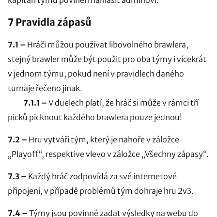
kapitán týmu povinen nahlásit adminovi.
7 Pravidla zápasů
7.1 –
Hráči můžou používat libovolného brawlera,
stejný brawler může být použit pro oba týmy i vícekrát
v jednom týmu, pokud není v pravidlech daného
turnaje řečeno jinak.
7.1.1 –
V duelech platí, že hráč si může v rámci tří
picků picknout každého brawlera pouze jednou!
7.2 –
Hru vytváří tým, který je nahoře v záložce
„Playoff“, respektive vlevo v záložce „Všechny zápasy“.
7.3 –
Každý hráč zodpovídá za své internetové
připojení, v případě problémů tým dohraje hru 2v3.
7.4 –
Týmy jsou povinné zadat výsledky na webu do