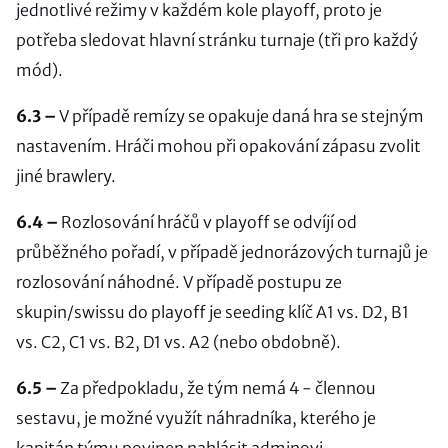
jednotlivé režimy v každém kole playoff, proto je
potřeba sledovat hlavní stránku turnaje (tři pro každý
mód).
6.3 –
V případě remízy se opakuje daná hra se stejným
nastavením. Hráči mohou při opakování zápasu zvolit
jiné brawlery.
6.4 –
Rozlosování hráčů v playoff se odvíjí od
průběžného pořadí, v případě jednorázových turnajů je
rozlosování náhodné. V případě postupu ze
skupin/swissu do playoff je seeding klíč A1 vs. D2, B1
vs. C2, C1 vs. B2, D1 vs. A2 (nebo obdobně).
6.5 –
Za předpokladu, že tým nemá 4 - člennou
sestavu, je možné využít náhradníka, kterého je