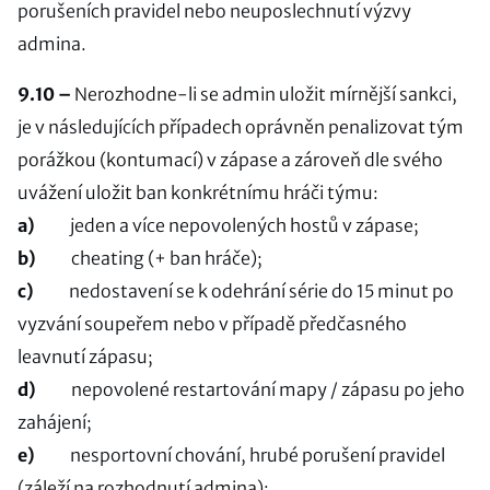
porušeních pravidel nebo neuposlechnutí výzvy
admina.
9.10 –
Nerozhodne-li se admin uložit mírnější sankci,
je v následujících případech oprávněn penalizovat tým
porážkou (kontumací) v zápase a zároveň dle svého
uvážení uložit ban konkrétnímu hráči týmu:
a)
jeden a více nepovolených hostů v zápase;
b)
cheating (+ ban hráče);
c)
nedostavení se k odehrání série do 15 minut po
vyzvání soupeřem nebo v případě předčasného
leavnutí zápasu;
d)
nepovolené restartování mapy / zápasu po jeho
zahájení;
e)
nesportovní chování, hrubé porušení pravidel
(záleží na rozhodnutí admina);