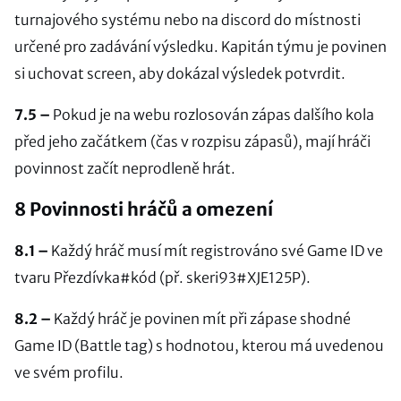
turnajového systému nebo na discord do místnosti
určené pro zadávání výsledku. Kapitán týmu je povinen
si uchovat screen, aby dokázal výsledek potvrdit.
7.5 –
Pokud je na webu rozlosován zápas dalšího kola
před jeho začátkem (čas v rozpisu zápasů), mají hráči
povinnost začít neprodleně hrát.
8 Povinnosti hráčů a omezení
8.1 –
Každý hráč musí mít registrováno své Game ID ve
tvaru Přezdívka#kód (př. skeri93#XJE125P).
8.2 –
Každý hráč je povinen mít při zápase shodné
Game ID (Battle tag) s hodnotou, kterou má uvedenou
ve svém profilu.