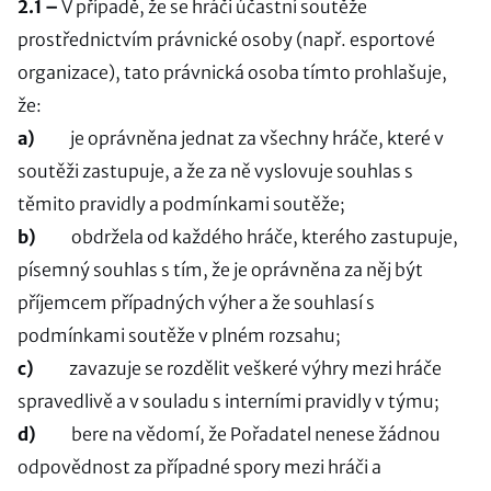
2.1 –
V případě, že se hráči účastní soutěže
prostřednictvím právnické osoby (např. esportové
organizace), tato právnická osoba tímto prohlašuje,
že:
a)
je oprávněna jednat za všechny hráče, které v
soutěži zastupuje, a že za ně vyslovuje souhlas s
těmito pravidly a podmínkami soutěže;
b)
obdržela od každého hráče, kterého zastupuje,
písemný souhlas s tím, že je oprávněna za něj být
příjemcem případných výher a že souhlasí s
podmínkami soutěže v plném rozsahu;
c)
zavazuje se rozdělit veškeré výhry mezi hráče
spravedlivě a v souladu s interními pravidly v týmu;
d)
bere na vědomí, že Pořadatel nenese žádnou
odpovědnost za případné spory mezi hráči a