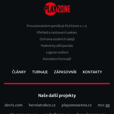
Provozovatelem portálu je PLAYzone s.r.o.
Přehled a nastavení cookies
Footer
Ochrana osobních údajů
2
Podmínky užití portálu
Loga ke stažení
Kontaktní formulář
ČLÁNKY
TURNAJE
ZÁPASOVNÍK
KONTAKTY
Footer
Naše další projekty
dev1s.com
herniatrakce.cz
playzonearena.cz
mcr.gg
Recommended