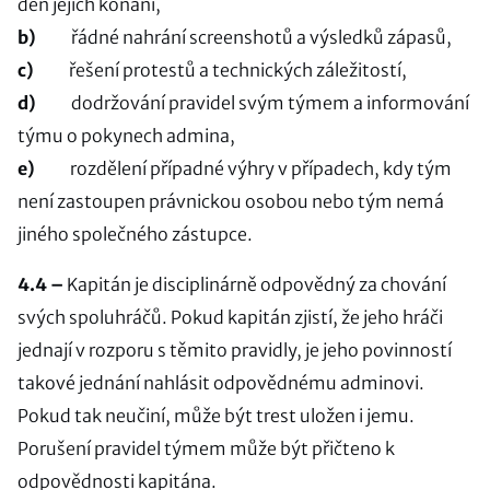
den jejich konání,
b)
řádné nahrání screenshotů a výsledků zápasů,
c)
řešení protestů a technických záležitostí,
d)
dodržování pravidel svým týmem a informování
týmu o pokynech admina,
e)
rozdělení případné výhry v případech, kdy tým
není zastoupen právnickou osobou nebo tým nemá
jiného společného zástupce.
4.4 –
Kapitán je disciplinárně odpovědný za chování
svých spoluhráčů. Pokud kapitán zjistí, že jeho hráči
jednají v rozporu s těmito pravidly, je jeho povinností
takové jednání nahlásit odpovědnému adminovi.
Pokud tak neučiní, může být trest uložen i jemu.
Porušení pravidel týmem může být přičteno k
odpovědnosti kapitána.