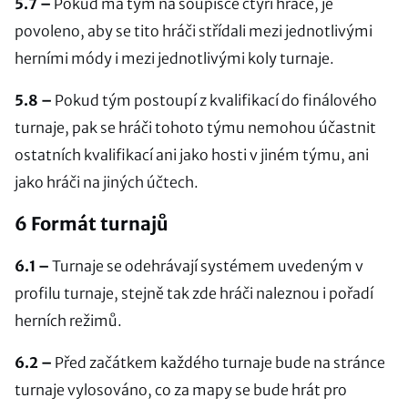
5.7 –
Pokud má tým na soupisce čtyři hráče, je
povoleno, aby se tito hráči střídali mezi jednotlivými
herními módy i mezi jednotlivými koly turnaje.
5.8 –
Pokud tým postoupí z kvalifikací do finálového
turnaje, pak se hráči tohoto týmu nemohou účastnit
ostatních kvalifikací ani jako hosti v jiném týmu, ani
jako hráči na jiných účtech.
6 Formát turnajů
6.1 –
Turnaje se odehrávají systémem uvedeným v
profilu turnaje, stejně tak zde hráči naleznou i pořadí
herních režimů.
6.2 –
Před začátkem každého turnaje bude na stránce
turnaje vylosováno, co za mapy se bude hrát pro