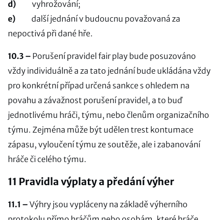
d)
vyhrožování;
e)
další jednání v budoucnu považovaná za
nepoctivá při dané hře.
10.3 –
Porušení pravidel fair play bude posuzováno
vždy individuálně a za tato jednání bude ukládána vždy
pro konkrétní případ určená sankce s ohledem na
povahu a závažnost porušení pravidel, a to buď
jednotlivému hráči, týmu, nebo členům organizačního
týmu. Zejména může být udělen trest kontumace
zápasu, vyloučení týmu ze soutěže, ale i zabanování
hráče či celého týmu.
11 Pravidla výplaty a předání výher
11.1 –
Výhry jsou vypláceny na základě výherního
protokolu přímo hráčům nebo osobám, které hráče