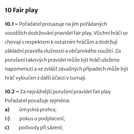
10 Fair play
10.1 –
Pořadatel prosazuje na jím pořádaných
soutěžích dodržování pravidel fair play. Všichni hráči se
chovají s respektem k ostatním hráčům a dodržují
základní pravidla slušnosti a občanského soužití. Za
porušení takových pravidel může být hráči uloženo
napomenutí a ve zvlášť závažných případech může být
hráč vyloučen z další účasti v turnaji.
10.2 –
Za nejvážnější porušení pravidel fair play
Pořadatel považuje zejména:
a)
úmyslná prohra;
b
)
pokus o podplacení;
c)
podvody při sázení;