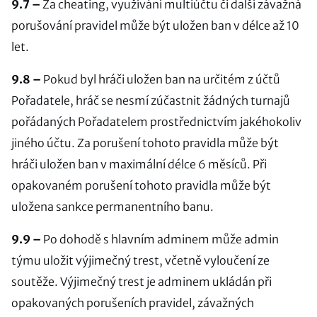
9.7 –
Za cheating, využívání multiúčtu či další závažná
porušování pravidel může být uložen ban v délce až 10
let.
9.8 –
Pokud byl hráči uložen ban na určitém z účtů
Pořadatele, hráč se nesmí zúčastnit žádných turnajů
pořádaných Pořadatelem prostřednictvím jakéhokoliv
jiného účtu. Za porušení tohoto pravidla může být
hráči uložen ban v maximální délce 6 měsíců. Při
opakovaném porušení tohoto pravidla může být
uložena sankce permanentního banu.
9.9 –
Po dohodě s hlavním adminem může admin
týmu uložit výjimečný trest, včetně vyloučení ze
soutěže. Výjimečný trest je adminem ukládán při
opakovaných porušeních pravidel, závažných