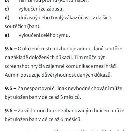
b)
nařízenou prohru (kontumace),
c)
vyloučení ze zápasu,
d)
dočasný nebo trvalý zákaz účasti v dalších
soutěžích (ban),
e)
vyloučení celého týmu.
9.4 –
O uložení trestu rozhoduje admin dané soutěže
na základě doložených důkazů. Tím může být
screenshot hry či vzájemné komunikace mezi hráči.
Admin posuzuje důvěryhodnost daných důkazů.
9.5 –
Za nesportovní či jinak nevhodné chování může
být uložen ban v délce až 3 měsíců.
9.6 –
Za vědomou hru se zabanovaným hráčem může
být uložen ban v délce až 6 měsíců.