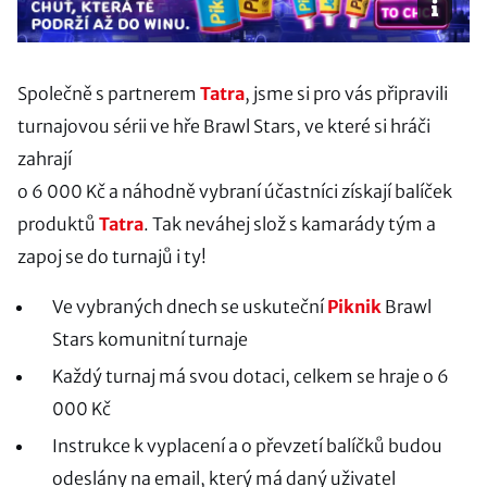
Společně s partnerem
Tatra
, jsme si pro vás připravili
turnajovou sérii ve hře Brawl Stars, ve které si hráči
zahrají
o 6 000 Kč a náhodně vybraní účastníci získají balíček
produktů
Tatra
. Tak neváhej slož s kamarády tým a
zapoj se do turnajů i ty!
Ve vybraných dnech se uskuteční
Piknik
Brawl
Stars komunitní turnaje
Každý turnaj má svou dotaci, celkem se hraje o 6
000 Kč
Instrukce k vyplacení a o převzetí balíčků budou
odeslány na email, který má daný uživatel