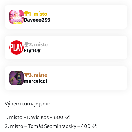
1. místo
Davooo293
2. místo
F1yb0y
3. místo
marcelcz1
Výherci turnaje jsou:
1. místo - David Kos - 600 Kč
2. místo - Tomáš Sedmihradský - 400 Kč