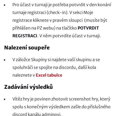
Pro účast v turnaji je potřeba potvrdit v den konání
turnaje registraci (check-in). V sekci Moje
registrace kliknete v pravém sloupci (musíte být
přihlášen na PZ webu) na tlačítko
POTVRDIT
REGISTRACI
. V něm potvrdíte účast v turnaji.
Nalezení soupeře
V záložce Skupiny si najdete vaší skupinu a se
spoluhráči se spojíte na discordu, další kola
naleznete v
Excel tabulce
Zadávání výsledků
Vítěz hry je povinen zhotovit screenshot hry, který
spolu s konečným výsledkem zašle do přislušného
discord kanálu adminovi.