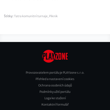
Štítky:
Tatra komunitní turnaje
,
Piknik
Provozovatelem portálu je PLAYzone s.r.o.
Přehled a nastavení cookies
Footer
Ochrana osobních údajů
2
Podmínky užití portálu
Loga ke stažení
Kontaktní formulář