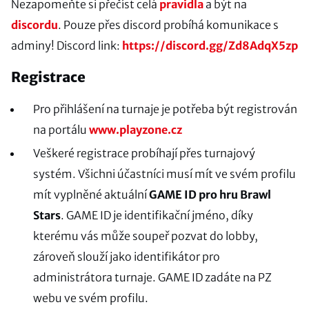
Nezapomeňte si přečíst celá
pravidla
a být na
discordu
. Pouze přes discord probíhá komunikace s
adminy! Discord link:
https://discord.gg/Zd8AdqX5zp
Registrace
Pro přihlášení na turnaje je potřeba být registrován
na portálu
www.playzone.cz
Veškeré registrace probíhají přes turnajový
systém. Všichni účastníci musí mít ve svém profilu
mít vyplněné aktuální
GAME ID pro hru Brawl
Stars
. GAME ID je identifikační jméno, díky
kterému vás může soupeř pozvat do lobby,
zároveň slouží jako identifikátor pro
administrátora turnaje. GAME ID zadáte na PZ
webu ve svém profilu.