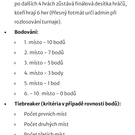
po dalších 4 hrách zůstává finálová desítka hráčů,
kteří hrají 6 her (Přesný fotmát určí admin při
rozlosování turnaje).
Bodování:
1. místo - 10 bodů
2. místo - 7 bodů
3. místo - 5 bodů
4. místo - 3 body
5. místo - 1 bod
6. - 10. místo - 0 bodů
Tiebreaker (kritéria v případě rovnosti bodů):
Počet prvních míst
Počet druhých míst
Počet třetích míst