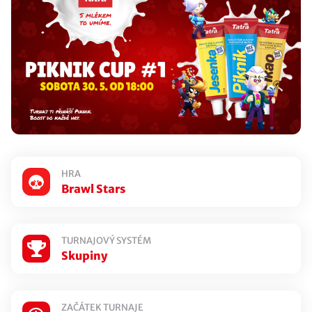
Obecná pravidla Brawl Stars
Účastníci
Skupiny
Všechny zápasy
MOJE REGISTRACE:
HRA
NEVYTVOŘENÁ
Brawl Stars
Registrovat se do turnaje
TURNAJOVÝ SYSTÉM
Skupiny
ZAČÁTEK TURNAJE