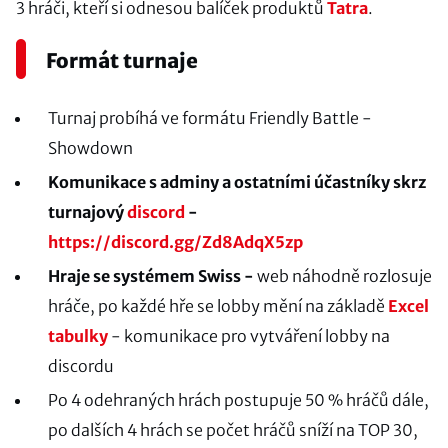
3 hráči, kteří si odnesou balíček produktů
Tatra
.
Formát turnaje
Turnaj probíhá ve formátu Friendly Battle -
Showdown
Komunikace s adminy a ostatními účastníky skrz
turnajový
discord
-
https://discord.gg/Zd8AdqX5zp
Hraje se systémem Swiss -
web náhodně rozlosuje
hráče, po každé hře se lobby mění na základě
Excel
tabulky
- komunikace pro vytváření lobby na
discordu
Po 4 odehraných hrách postupuje 50 % hráčů dále,
po dalších 4 hrách se počet hráčů sníží na TOP 30,