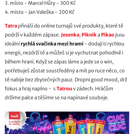
3. místo - Marcel Hůry - 300 Kč
4. místo - Jan Valeška - 200 Kč
Tatra
přináší do online turnajů své produkty, které tě
podrží v každém zápase.
Jesenka
,
Piknik
a
Pikao
jsou
ideální
rychlá svačinka mezi hrami
- dodají ti rychlou
energii, nezdrží tě a můžeš si je vychutnat pohodlně i
během hraní. Když se zápas láme a jede se o win,
potřebuješ zůstat soustředěný a mít po ruce něco, co
tě nabije bez zbytečných pauz. Dropni good mood, drž
fokus a hraj naplno - s
Tatrou
v zádech. Hráčům
držíme palce a těšíme se na napínavé souboje.