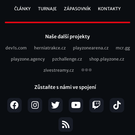
ČLÁNKY
TURNAJE
ZÁPASOVNÍK
KONTAKTY
Footer
Naše další projekty
dev1s.com
herniatrakce.cz
playzonearena.cz
mcr.gg
Recommended
playzone.agency
pzchallenge.cz
shop.playzone.cz
links
zivestreamy.cz
Zůstaňte s námi ve spojení