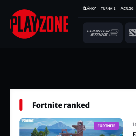
Přejít
Hlavní
ČLÁNKY
TURNAJE
MCR.GG
k
hlavnímu
navigace
obsahu
Fortnite ranked
1
FORTNITE
F