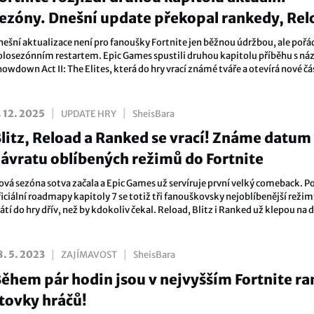
ezóny. Dnešní update překopal rankedy, Rel
 mapu
nešní aktualizace není pro fanoušky Fortnite jen běžnou údržbou, ale po
olosezónním restartem. Epic Games spustili druhou kapitolu příběhu s n
owdown Act II: The Elites, která do hry vrací známé tváře a otevírá nové čá
apy. Servery jsou již po dopolední odstávce plně funkční a můžeme se tak
rhnout do víru novinek.
|
|
. 12. 2025
UPDATE HRY
SheisBara
litz, Reload a Ranked se vrací! Známe datum
ávratu oblíbených režimů do Fortnite
ová sezóna sotva začala a Epic Games už servíruje první velký comeback. P
ficiální roadmapy kapitoly 7 se totiž tři fanouškovsky nejoblíbenější režim
átí do hry dřív, než by kdokoliv čekal. Reload, Blitz i Ranked už klepou na 
omunita to bere jako malé Vánoce.
|
|
8. 5. 2023
ZAJÍMAVOST
SheisBara
ěhem pár hodin jsou v nejvyšším Fortnite r
tovky hráčů!