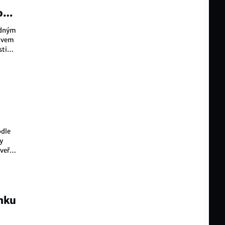
oad
řádným
ázvem
sti
odle
y
dveře a
anku