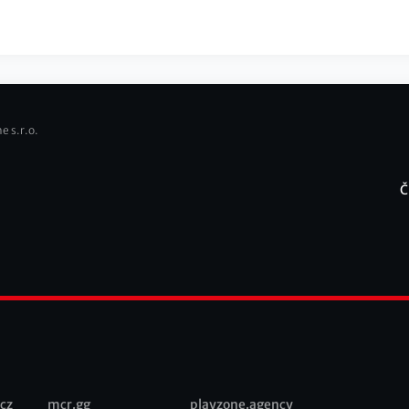
e s.r.o.
Č
F
cz
mcr.gg
playzone.agency