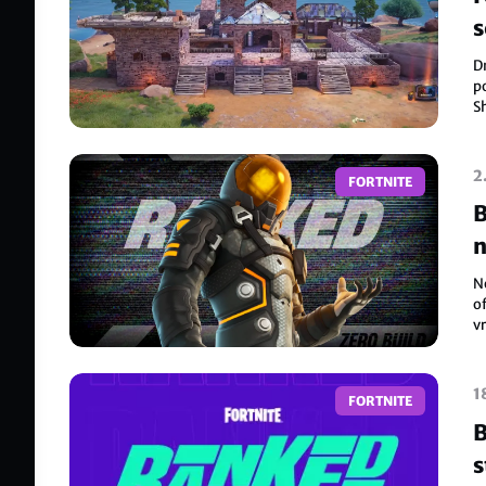
s
i
D
p
Sh
m
v
2
FORTNITE
B
n
N
o
vr
k
1
FORTNITE
B
s