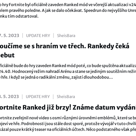
o hry Fortnite byl oficiálně zaveden Ranked mód ve včerejší aktualizaci v2
olem pravého poledne. A jak se dalo očekávat. Speedrun do nejvyššího Unr
anku tím odstartoval.
|
|
7. 5. 2023
UPDATE HRY
SheisBara
oučíme se s hraním ve třech. Rankedy čeká
ebut
ficiálně bude do hry zaveden Ranked mód poté, co bude spuštěna aktualiz
24.40. Hodnocený režim nahradí Arénu a stane se jediným soutěžním re
 hře. I když se jedná o radikální změnu, zajistí dlouhodobou
onkurenceschopnost. Není to rozhodně jediná změna, která na nás po zap
erverů čeká.
|
|
3. 5. 2023
UPDATE HRY
SheisBara
ortnite Ranked již brzy! Známe datum vydán
ortnite zveřejnil nové video s osmi různými úrovněmi emblémů, které se b
jeví ve hře. Podrobnosti jsou stále dost sporé, protože vývojář v tuto chvíl
kázal pouze krátký teaser na oficiálních účtech. Něco podstatného však pře
íme.