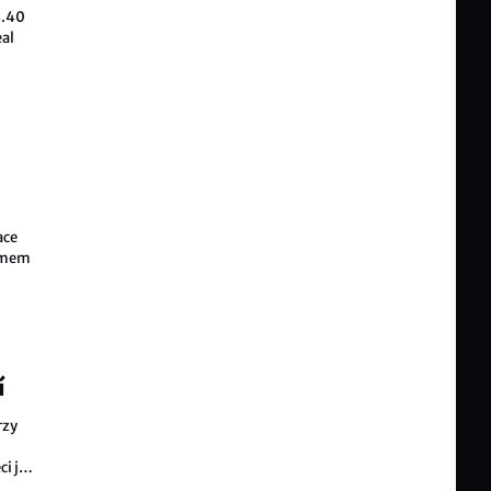
4.40
eal
ace
žimem
nutí
í
rzy
i
ci jen