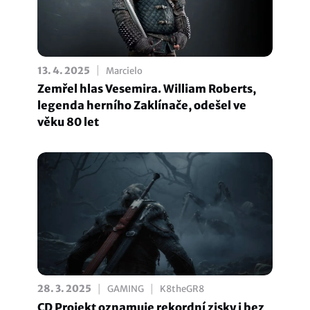
|
13. 4. 2025
Marcielo
Zemřel hlas Vesemira. William Roberts,
legenda herního Zaklínače, odešel ve
věku 80 let
|
|
28. 3. 2025
GAMING
K8theGR8
CD Projekt oznamuje rekordní zisky i bez