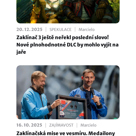
|
|
20. 12. 2025
SPEKULACE
Marcielo
Zaklínač 3 ještě neřekl poslední slovo!
Nové plnohodnotné DLC by mohlo vyjít na
jaře
|
|
16. 10. 2025
ZAJÍMAVOST
Marcielo
Zaklínačská mise ve vesmíru. Medailony