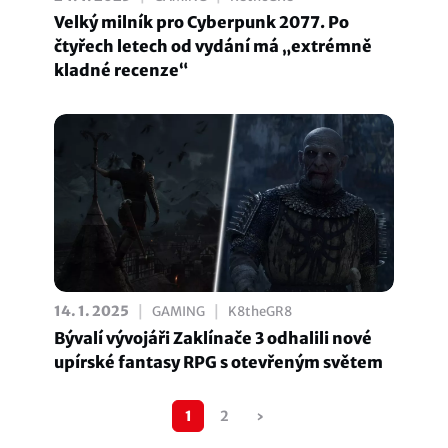
Velký milník pro Cyberpunk 2077. Po
čtyřech letech od vydání má „extrémně
kladné recenze“
|
|
14. 1. 2025
GAMING
K8theGR8
Bývalí vývojáři Zaklínače 3 odhalili nové
upírské fantasy RPG s otevřeným světem
Pagination
1
2
›
Následující
stránka