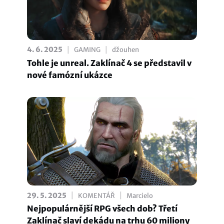
|
|
4. 6. 2025
GAMING
džouhen
Tohle je unreal. Zaklínač 4 se představil v
nové famózní ukázce
|
|
29. 5. 2025
KOMENTÁŘ
Marcielo
Nejpopulárnější RPG všech dob? Třetí
Zaklínač slaví dekádu na trhu 60 miliony