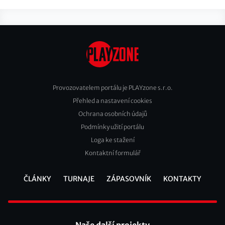
Provozovatelem portálu je PLAYzone s.r.o.
Přehled a nastavení cookies
Footer
Ochrana osobních údajů
2
Podmínky užití portálu
Loga ke stažení
Kontaktní formulář
ČLÁNKY
TURNAJE
ZÁPASOVNÍK
KONTAKTY
Footer
Naše další projekty