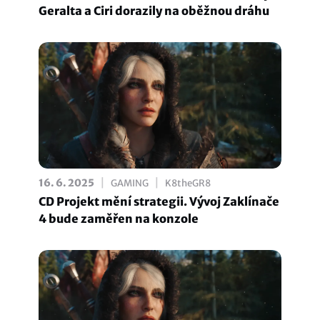
Geralta a Ciri dorazily na oběžnou dráhu
|
|
16. 6. 2025
GAMING
K8theGR8
CD Projekt mění strategii. Vývoj Zaklínače
4 bude zaměřen na konzole