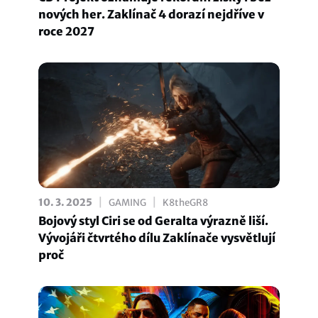
nových her. Zaklínač 4 dorazí nejdříve v
roce 2027
|
|
10. 3. 2025
GAMING
K8theGR8
Bojový styl Ciri se od Geralta výrazně liší.
Vývojáři čtvrtého dílu Zaklínače vysvětlují
proč