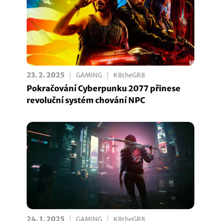
|
|
23. 2. 2025
GAMING
K8theGR8
Pokračování Cyberpunku 2077 přinese
revoluční systém chování NPC
|
|
24. 1. 2025
GAMING
K8theGR8