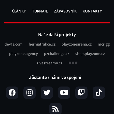
ČLÁNKY
TURNAJE
ZÁPASOVNÍK
KONTAKTY
Footer
Naše další projekty
dev1s.com
herniatrakce.cz
playzonearena.cz
mcr.gg
Recommended
playzone.agency
pzchallenge.cz
shop.playzone.cz
links
zivestreamy.cz
Zůstaňte s námi ve spojení