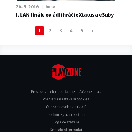
|
24. 5. 2016
huhy
I. LAN finále ovládli hráči eXtatus a eSuby
Pagination
1
2
3
4
5
›
Následující
stránka
Provozovatelem portálu je PLAYzone s.r.o.
Přehled a nastavení cookies
Footer
Ochrana osobních údajů
2
Podmínky užití portálu
Loga ke stažení
Kontaktní formulář