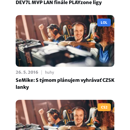
DEV7L MVP LAN finále PLAYzone ligy
LOL
|
26. 5. 2016
huhy
SeMike: S týmom plánujem vyhrávať CZSK
lanky
CS2