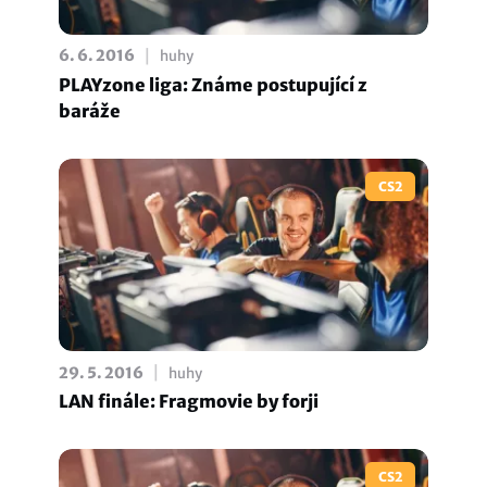
|
6. 6. 2016
huhy
PLAYzone liga: Známe postupující z
baráže
CS2
|
29. 5. 2016
huhy
LAN finále: Fragmovie by forji
CS2