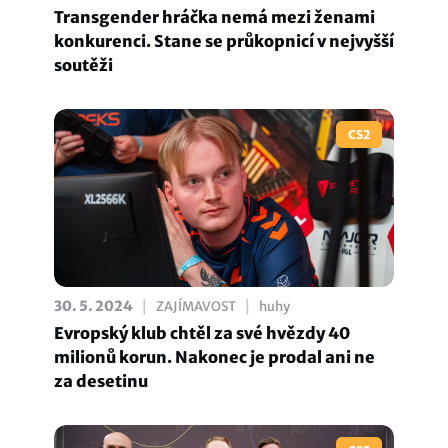
Transgender hráčka nemá mezi ženami
konkurenci. Stane se průkopnicí v nejvyšší
soutěži
CS2
|
|
30. 5. 2024
ZAJÍMAVOST
huhy
Evropský klub chtěl za své hvězdy 40
milionů korun. Nakonec je prodal ani ne
za desetinu