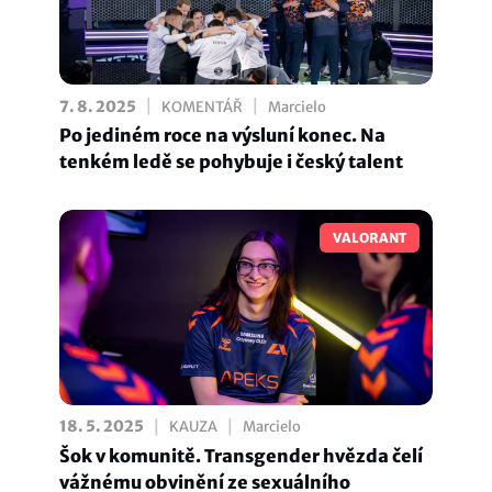
|
|
7. 8. 2025
KOMENTÁŘ
Marcielo
Po jediném roce na výsluní konec. Na
tenkém ledě se pohybuje i český talent
VALORANT
|
|
18. 5. 2025
KAUZA
Marcielo
Šok v komunitě. Transgender hvězda čelí
vážnému obvinění ze sexuálního