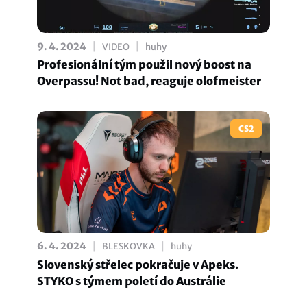
|
|
9. 4. 2024
VIDEO
huhy
Profesionální tým použil nový boost na
Overpassu! Not bad, reaguje olofmeister
CS2
|
|
6. 4. 2024
BLESKOVKA
huhy
Slovenský střelec pokračuje v Apeks.
STYKO s týmem poletí do Austrálie