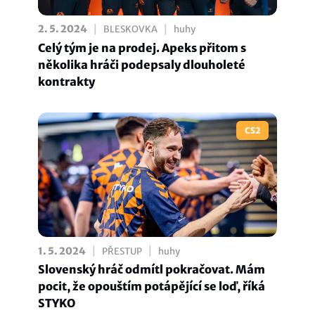
|
|
2. 5. 2024
BLESKOVKA
huhy
Celý tým je na prodej. Apeks přitom s
několika hráči podepsaly dlouholeté
kontrakty
CS2
|
|
1. 5. 2024
PŘESTUP
huhy
Slovenský hráč odmítl pokračovat. Mám
pocit, že opouštím potápějící se loď, říká
STYKO