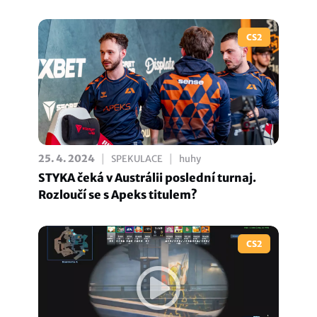
CS2
|
|
25. 4. 2024
SPEKULACE
huhy
STYKA čeká v Austrálii poslední turnaj.
Rozloučí se s Apeks titulem?
CS2