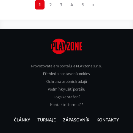
Pagination
1
2
3
4
5
›
Následující
stránka
Provozovatelem portálu je PLAYzone s.r.o.
Přehled a nastavení cookies
Footer
Ochrana osobních údajů
2
Podmínky užití portálu
Loga ke stažení
Kontaktní formulář
ČLÁNKY
TURNAJE
ZÁPASOVNÍK
KONTAKTY
Footer