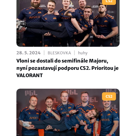
CS2
|
|
28. 5. 2024
BLESKOVKA
huhy
Vloni se dostali do semifinále Majoru,
nyní pozastavují podporu CS2. Prioritou je
VALORANT
CS2