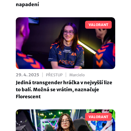
napadení
VALORANT
|
|
29. 4. 2025
PŘESTUP
Marcielo
Jediná transgender hráčka v nejvyšší lize
to balí. Možná se vrátím, naznačuje
Florescent
VALORANT