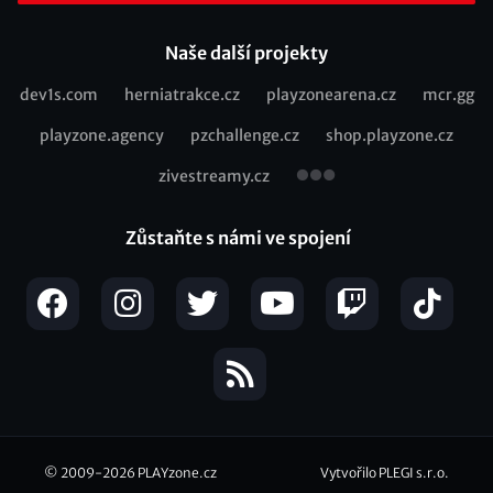
Naše další projekty
dev1s.com
herniatrakce.cz
playzonearena.cz
mcr.gg
Recommended
playzone.agency
pzchallenge.cz
shop.playzone.cz
links
zivestreamy.cz
Zůstaňte s námi ve spojení
© 2009-2026
PLAYzone.cz
Vytvořilo PLEGI s.r.o.