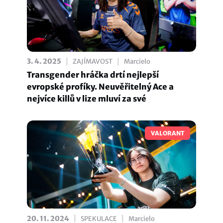
|
|
3. 4. 2025
ZAJÍMAVOST
Marcielo
Transgender hráčka drtí nejlepší
evropské profíky. Neuvěřitelný Ace a
nejvíce killů v lize mluví za své
VALORANT
|
|
20. 11. 2024
SPEKULACE
Marcielo