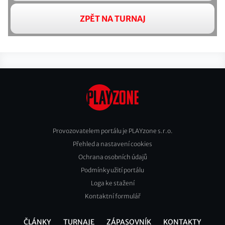
ZPĚT NA TURNAJ
Provozovatelem portálu je PLAYzone s.r.o.
Přehled a nastavení cookies
Footer
Ochrana osobních údajů
2
Podmínky užití portálu
Loga ke stažení
Kontaktní formulář
ČLÁNKY
TURNAJE
ZÁPASOVNÍK
KONTAKTY