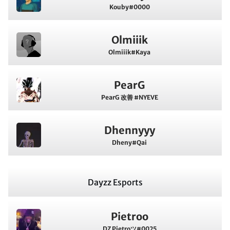
Kouby#0000
Olmiiik
Olmiiik#Kaya
PearG
PearG 改善 #NYEVE
Dhennyyy
Dheny#Qai
Dayzz Esports
Pietroo
DZ Pietroツ#0025