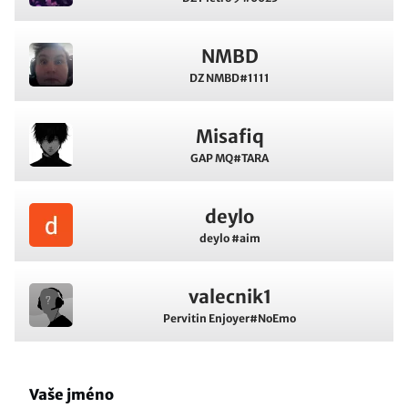
NMBD
DZ NMBD#1111
Misafiq
GAP MQ#TARA
deylo
deylo #aim
valecnik1
Pervitin Enjoyer#NoEmo
Vaše jméno