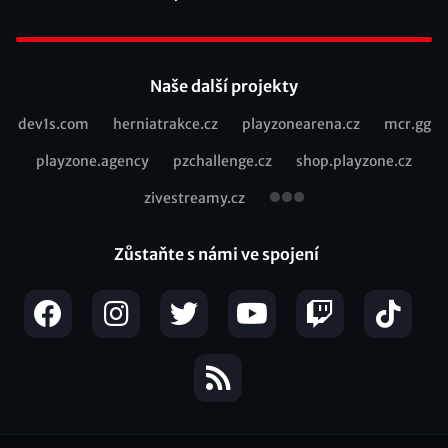
Footer
Naše další projekty
dev1s.com
herniatrakce.cz
playzonearena.cz
mcr.gg
Recommended
playzone.agency
pzchallenge.cz
shop.playzone.cz
links
zivestreamy.cz
Zůstaňte s námi ve spojení