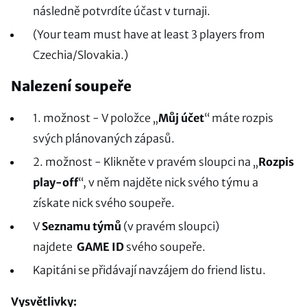
následně potvrdíte účast v turnaji.
(Your team must have at least 3 players from
Czechia/Slovakia.)
Nalezení soupeře
1. možnost - V položce „
Můj účet
“ máte rozpis
svých plánovaných zápasů.
2. možnost - Klikněte v pravém sloupci na „
Rozpis
play-off
“, v něm najděte nick svého týmu a
získate nick svého soupeře.
V
Seznamu týmů
(v pravém sloupci)
najdete
GAME ID
svého soupeře.
Kapitáni se přidávají navzájem do friend listu.
Vysvětlivky: