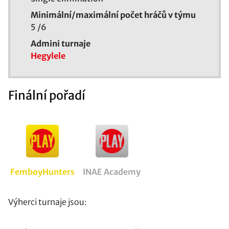
Minimální/maximální počet hráčů v týmu
5
/
6
Admini turnaje
Hegylele
Finální pořadí
FemboyHunters
INAE Academy
Výherci turnaje jsou: