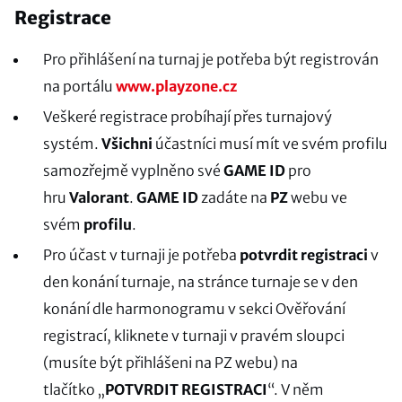
Registrace
Pro přihlášení na turnaj je potřeba být registrován
na portálu
www.playzone.cz
Veškeré registrace probíhají přes turnajový
systém.
Všichni
účastníci musí mít ve svém profilu
samozřejmě vyplněno své
GAME ID
pro
hru
Valorant
.
GAME ID
zadáte na
PZ
webu ve
svém
profilu
.
Pro účast v turnaji je potřeba
potvrdit registraci
v
den konání turnaje, na stránce turnaje se v den
konání dle harmonogramu v sekci Ověřování
registrací, kliknete v turnaji v pravém sloupci
(musíte být přihlášeni na PZ webu) na
tlačítko „
POTVRDIT REGISTRACI
“. V něm