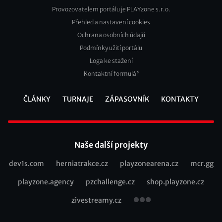
Provozovatelem portálu je PLAYzone s.r.o.
Přehled a nastavení cookies
Footer
Ochrana osobních údajů
2
Podmínky užití portálu
Loga ke stažení
Kontaktní formulář
ČLÁNKY
TURNAJE
ZÁPASOVNÍK
KONTAKTY
Footer
Naše další projekty
dev1s.com
herniatrakce.cz
playzonearena.cz
mcr.gg
Recommended
playzone.agency
pzchallenge.cz
shop.playzone.cz
links
zivestreamy.cz