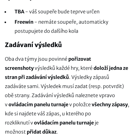
TBA
- váš soupeře bude teprve určen
Freewin
- nemáte soupeře, automaticky
postupujete do dalšího kola
Zadávaní výsledků
Oba dva týmy jsou povinné
pořizovat
screenshoty
výsledků každé hry, které
doloží jedna ze
stran při zadávání výsledků
. Výsledky zápasů
zadáváte sami. Výsledek musí zadat (resp. potvrdit)
obě strany. Zadávání výsledků naleznete vpravo
v
ovládacím panelu turnaje
v položce
všechny zápasy
,
kde si najdete váš zápas, u kterého po
rozkliknutí v
ovládacím panelu turnaje
je
možnost
přidat důkaz
.