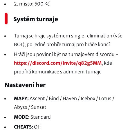
2. místo: 500 Kč
Systém turnaje
Turnaj se hraje systémem single-elimination (vše
BO1), po jedné prohře turnaj pro hráče končí
Hráči jsou povinní být na turnajovém discordu -
https://discord.com/invite/q82g5MM
, kde
probíhá komunikace s adminem turnaje
Nastavení her
MAPY:
Ascent / Bind / Haven / Icebox / Lotus /
Abyss / Sunset
MODE:
Standard
CHEATS:
Off