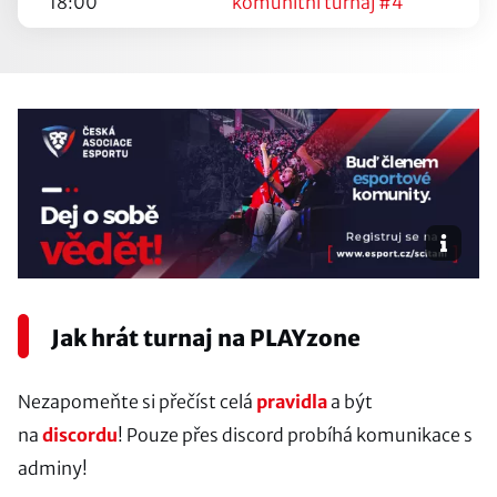
18:00
komunitní turnaj #4
Jak hrát turnaj na PLAYzone
Nezapomeňte si přečíst celá
pravidla
a být
na
discordu
! Pouze přes discord probíhá komunikace s
adminy!