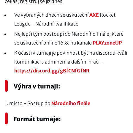
čekáš, registruj se již dnes!
Ve vybraných dnech se uskuteční
AXE
Rocket
League - Národní kvalifikace
Nejlepší tým postoupí do Národního finále, které
se uskuteční online 16.8. na kanále
PLAYzoneUP
K účasti v turnaji je povinnost být na discordu kvůli
komunikaci s adminem a dalšími hráči -
https://discord.gg/gBfCNfGfNR
Výhra v turnaji:
1. místo - Postup do
Národního finále
Formát turnaje: