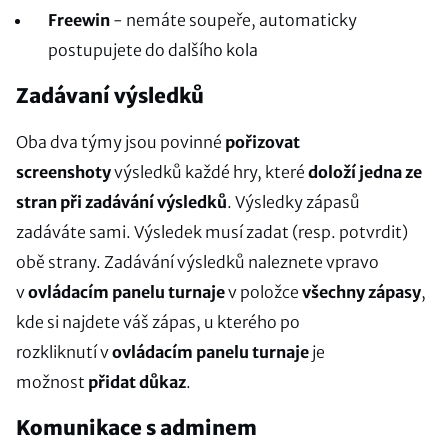
Freewin
- nemáte soupeře, automaticky
postupujete do dalšího kola
Zadávaní výsledků
Oba dva týmy jsou povinné
pořizovat
screenshoty
výsledků každé hry, které
doloží jedna ze
stran při zadávání výsledků
. Výsledky zápasů
zadáváte sami. Výsledek musí zadat (resp. potvrdit)
obě strany. Zadávání výsledků naleznete vpravo
v
ovládacím panelu turnaje
v položce
všechny zápasy
,
kde si najdete váš zápas, u kterého po
rozkliknutí v
ovládacím panelu turnaje
je
možnost
přidat důkaz
.
Komunikace s adminem