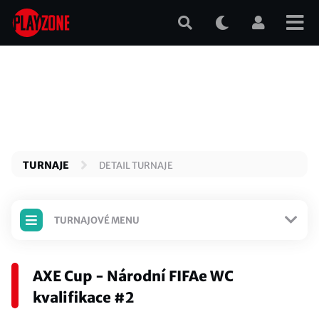
Přejít
k
hlavnímu
obsahu
TURNAJE
DETAIL TURNAJE
TURNAJOVÉ MENU
TURNAJ JE ODEHRANÝ
AXE Cup - Národní FIFAe WC
Detail turnaje
kvalifikace #2