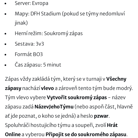
Server: Evropa
Mapy: DFH Stadium (pokud se týmy nedomluví
jinak)
Herní režim: Soukromý zápas
Sestava: 3v3
Formát BO3
Čas zápasu: 5 minut
Zápas vždy zakládá tým, který se v turnaji v
Všechny
zápasy
nachází
vlevo
a zároveň tento tým bude modrý.
Tým vlevo vybere
Vytvořit soukromý zápas
- název
zápasu zadá
NázevJehoTýmu
(nebo aspoň část, hlavně
ať jde poznat, o koho se jedná) a heslo
pzwar
.
Spoluhráči hostujicího týmu a soupeři, zvolí
Hrát
Online
a vyberou
Připojit se do soukromého zápasu
.