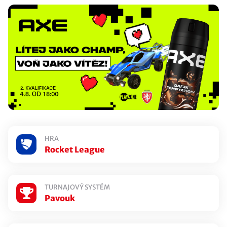
Pravidla Rocket League
Doplňující FIFAe pravidla
Účastníci
Pavouk
Všechny zápasy
HRA
MOJE REGISTRACE:
Rocket League
NEVYTVOŘENÁ
Registrovat se do turnaje
TURNAJOVÝ SYSTÉM
Pavouk