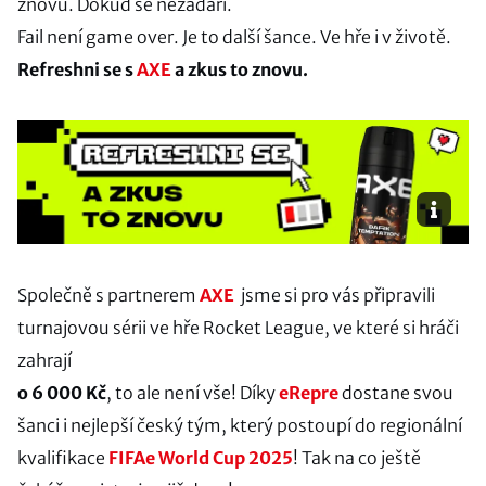
znovu. Dokud se nezadaří.
Fail není game over. Je to další šance. Ve hře i v životě.
Refreshni se s
AXE
a zkus to znovu.
Společně s partnerem
AXE
jsme si pro vás připravili
turnajovou sérii ve hře Rocket League, ve které si hráči
zahrají
o 6 000 Kč
, to ale není vše! Díky
eRepre
dostane svou
šanci i nejlepší český tým, který postoupí do regionální
kvalifikace
FIFAe World Cup 2025
! Tak na co ještě