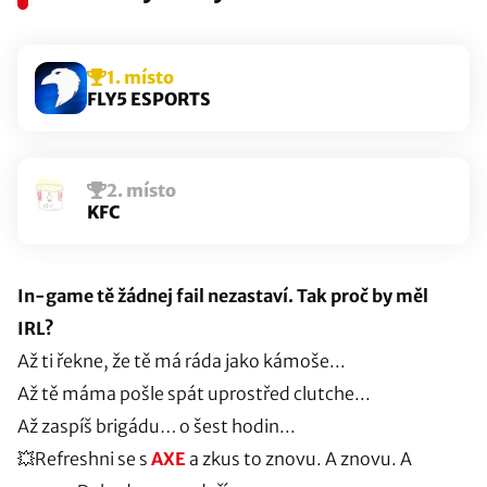
1. místo
FLY5 ESPORTS
2. místo
KFC
In-game tě žádnej fail nezastaví. Tak proč by měl
IRL?
Až ti řekne, že tě má ráda jako kámoše...
Až tě máma pošle spát uprostřed clutche...
Až zaspíš brigádu… o šest hodin...
💥Refreshni se s
AXE
a zkus to znovu. A znovu. A