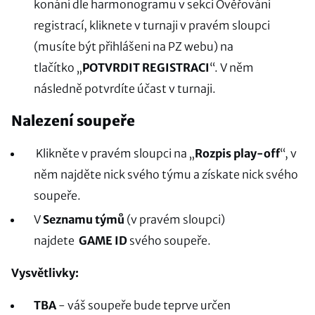
konání dle harmonogramu v sekci Ověřování
registrací, kliknete v turnaji v pravém sloupci
(musíte být přihlášeni na PZ webu) na
tlačítko „
POTVRDIT REGISTRACI
“. V něm
následně potvrdíte účast v turnaji.
Nalezení soupeře
Klikněte v pravém sloupci na „
Rozpis play-off
“, v
něm najděte nick svého týmu a získate nick svého
soupeře.
V
Seznamu týmů
(v pravém sloupci)
najdete
GAME ID
svého soupeře.
Vysvětlivky:
TBA
- váš soupeře bude teprve určen