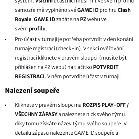
systém.
Všichni
účastníci musí mít ve svém profilu
samozřejmě vyplněno své
GAME ID
pro hru
Clash
Royale
.
GAME ID
zadáte na
PZ
webu ve
svém
profilu
.
Pro účast v turnaji je potřeba potvrdit v den konání
turnaje registraci (check-in). V sekci ověřování
registrací kliknete v pravém sloupci (musíte být
přihlášen na PZ webu) na tlačítko
POTVRDIT
REGISTRACI
. V něm potvrdíte účast v turnaji.
Nalezení soupeře
Kliknete v pravém sloupci na
ROZPIS PLAY-OFF /
VŠECHNY ZÁPASY
a naleznete nick svého týmu,
díky tomu získáte název týmu svého soupeře. V
detailu zápasu nalezente GAME ID soupeře a