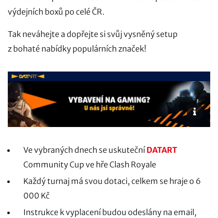
výdejních boxů po celé ČR.
Tak neváhejte a dopřejte si svůj vysněný setup
z bohaté nabídky populárních značek!
Ve vybraných dnech se uskuteční
DATART
Community Cup ve hře Clash Royale
Každý turnaj má svou dotaci, celkem se hraje o 6
000 Kč
Instrukce k vyplacení budou odeslány na email,