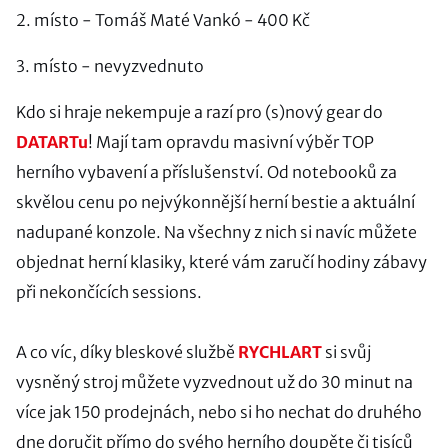
2. místo - Tomáš Maté Vankó - 400 Kč
3. místo - nevyzvednuto
Kdo si hraje nekempuje a razí pro (s)nový gear do
DATARTu
! Mají tam opravdu masivní výběr TOP
herního vybavení a příslušenství. Od notebooků za
skvělou cenu po nejvýkonnější herní bestie a aktuální
nadupané konzole. Na všechny z nich si navíc můžete
objednat herní klasiky, které vám zaručí hodiny zábavy
při nekončících sessions.
A co víc, díky bleskové službě
RYCHLART
si svůj
vysněný stroj můžete vyzvednout už do 30 minut na
více jak 150 prodejnách, nebo si ho nechat do druhého
dne doručit přímo do svého herního doupěte či tisíců