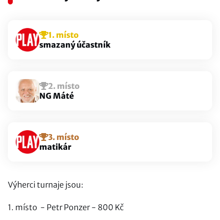
1. místo
smazaný účastník
2. místo
NG Máté
3. místo
matikár
Výherci turnaje jsou:
1. místo - Petr Ponzer - 800 Kč