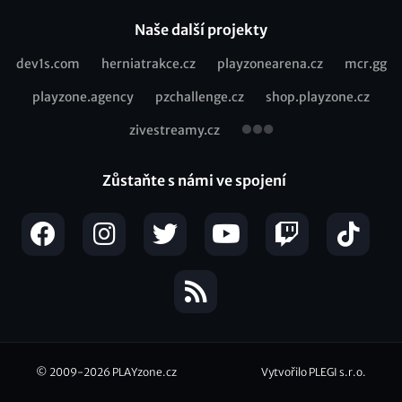
Naše další projekty
dev1s.com
herniatrakce.cz
playzonearena.cz
mcr.gg
Recommended
playzone.agency
pzchallenge.cz
shop.playzone.cz
links
zivestreamy.cz
Zůstaňte s námi ve spojení
© 2009-2026
PLAYzone.cz
Vytvořilo PLEGI s.r.o.