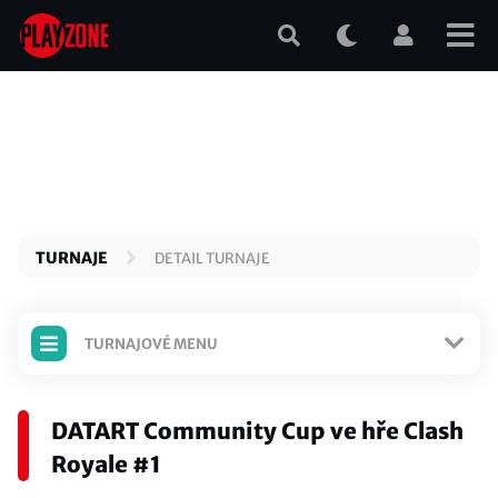
Přejít
k
hlavnímu
obsahu
TURNAJE
DETAIL TURNAJE
TURNAJOVÉ MENU
TURNAJ JE ODEHRANÝ
DATART Community Cup ve hře Clash
Detail turnaje
Royale #1