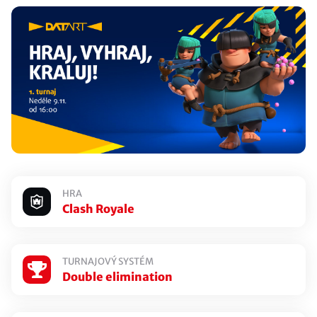
Obecná pravidla Clash Royale
Účastníci
Double elimination
Všechny zápasy
MOJE REGISTRACE:
NEVYTVOŘENÁ
HRA
Clash Royale
Registrovat se do turnaje
TURNAJOVÝ SYSTÉM
Double elimination