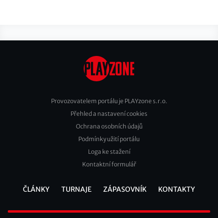
Provozovatelem portálu je PLAYzone s.r.o.
Přehled a nastavení cookies
Footer
Ochrana osobních údajů
2
Podmínky užití portálu
Loga ke stažení
Kontaktní formulář
ČLÁNKY
TURNAJE
ZÁPASOVNÍK
KONTAKTY
Footer