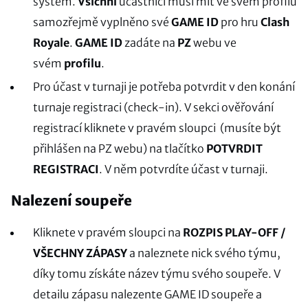
systém.
Všichni
účastníci musí mít ve svém profilu
samozřejmě vyplněno své
GAME ID
pro hru
Clash
Royale
.
GAME ID
zadáte na
PZ
webu ve
svém
profilu
.
Pro účast v turnaji je potřeba potvrdit v den konání
turnaje registraci (check-in). V sekci ověřování
registrací kliknete v pravém sloupci (musíte být
přihlášen na PZ webu) na tlačítko
POTVRDIT
REGISTRACI
. V něm potvrdíte účast v turnaji.
Nalezení soupeře
Kliknete v pravém sloupci na
ROZPIS PLAY-OFF /
VŠECHNY ZÁPASY
a naleznete nick svého týmu,
díky tomu získáte název týmu svého soupeře. V
detailu zápasu nalezente GAME ID soupeře a