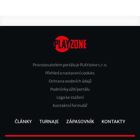
Provozovatelem portálu je PLAYzone s.r.o.
Přehled a nastavení cookies
Footer
Ochrana osobních údajů
2
Podmínky užití portálu
Loga ke stažení
Kontaktní formulář
ČLÁNKY
TURNAJE
ZÁPASOVNÍK
KONTAKTY
Footer