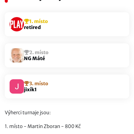
1. místo
retired
2. místo
NG Máté
3. místo
jixík1
Výherci turnaje jsou:
1. místo - Martin Zboran - 800 Kč