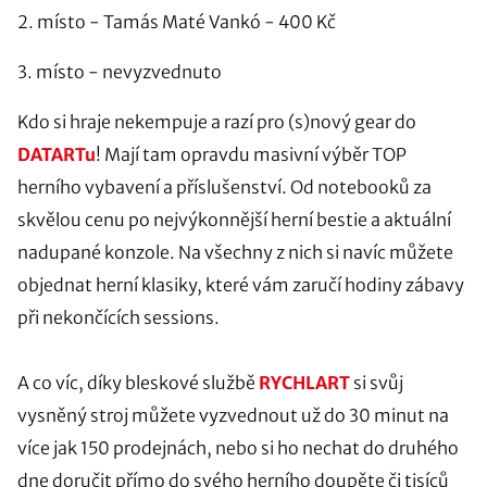
2. místo - Tamás Maté Vankó - 400 Kč
3. místo - nevyzvednuto
Kdo si hraje nekempuje a razí pro (s)nový gear do
DATARTu
! Mají tam opravdu masivní výběr TOP
herního vybavení a příslušenství. Od notebooků za
skvělou cenu po nejvýkonnější herní bestie a aktuální
nadupané konzole. Na všechny z nich si navíc můžete
objednat herní klasiky, které vám zaručí hodiny zábavy
při nekončících sessions.
A co víc, díky bleskové službě
RYCHLART
si svůj
vysněný stroj můžete vyzvednout už do 30 minut na
více jak 150 prodejnách, nebo si ho nechat do druhého
dne doručit přímo do svého herního doupěte či tisíců