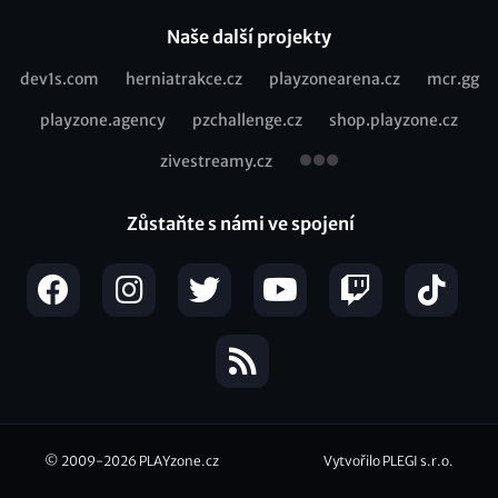
Naše další projekty
dev1s.com
herniatrakce.cz
playzonearena.cz
mcr.gg
Recommended
playzone.agency
pzchallenge.cz
shop.playzone.cz
links
zivestreamy.cz
Zůstaňte s námi ve spojení
© 2009-2026
PLAYzone.cz
Vytvořilo PLEGI s.r.o.