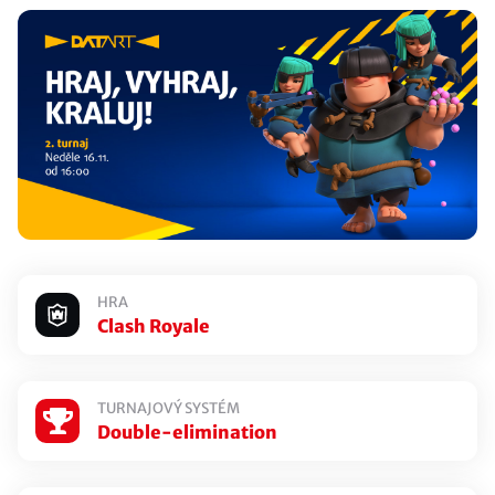
Obecná pravidla Clash Royale
Účastníci
Double-elimination
Všechny zápasy
MOJE REGISTRACE:
NEVYTVOŘENÁ
HRA
Clash Royale
Registrovat se do turnaje
TURNAJOVÝ SYSTÉM
Double-elimination