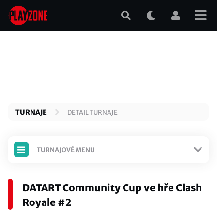
Přejít
k
hlavnímu
obsahu
TURNAJE
DETAIL TURNAJE
TURNAJOVÉ MENU
TURNAJ JE ODEHRANÝ
DATART Community Cup ve hře Clash
Detail turnaje
Royale #2