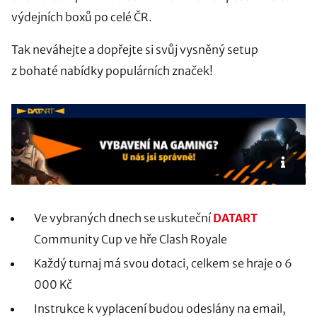
výdejních boxů po celé ČR.
Tak neváhejte a dopřejte si svůj vysněný setup
z bohaté nabídky populárních značek!
Ve vybraných dnech se uskuteční
DATART
Community Cup ve hře Clash Royale
Každý turnaj má svou dotaci, celkem se hraje o 6
000 Kč
Instrukce k vyplacení budou odeslány na email,