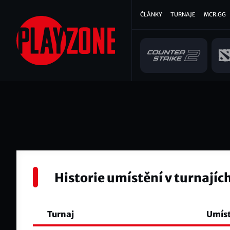
Přejít
Hlavní
ČLÁNKY
TURNAJE
MCR.GG
k
hlavnímu
navigace
obsahu
Historie umístění v turnajíc
Turnaj
Umís