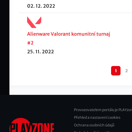
02. 12. 2022
Alienware Valorant komunitní turnaj
#2
25. 11. 2022
Pagination
1
2
Provozovatelem portálu je PLAYzon
Přehled a nastavení cookies
Footer
Ochrana osobních údajů
2