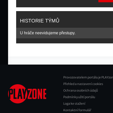
HISTORIE TÝMŮ
U hráče neevidujeme přestupy.
Provozovatelem portálu je PLAYzon
Přehled a nastavení cookies
Footer
Ochrana osobních údajů
2
Podmínky užití portálu
Loga ke stažení
Kontaktní formulář