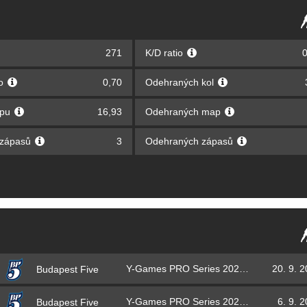
271
K/D ratio
0
lo
0,70
Odehraných kol
apu
16,93
Odehraných map
 zápasů
3
Odehraných zápasů
Y-Games PRO Series 2021 – finále
20. 9. 
Budapest Five
Y-Games PRO Series 2021 – základní část
6. 9. 
Budapest Five