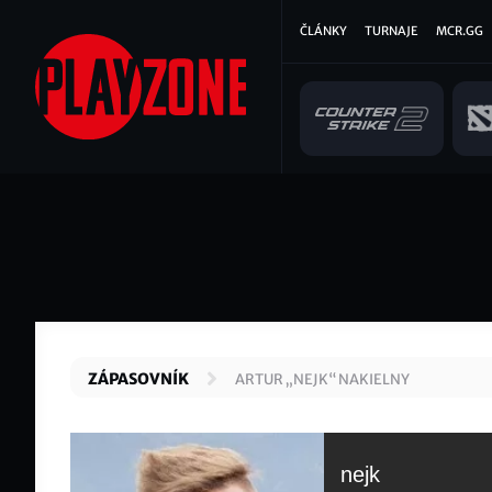
Přejít
Hlavní
ČLÁNKY
TURNAJE
MCR.GG
k
hlavnímu
navigace
obsahu
ZÁPASOVNÍK
ARTUR „NEJK“ NAKIELNY
nejk