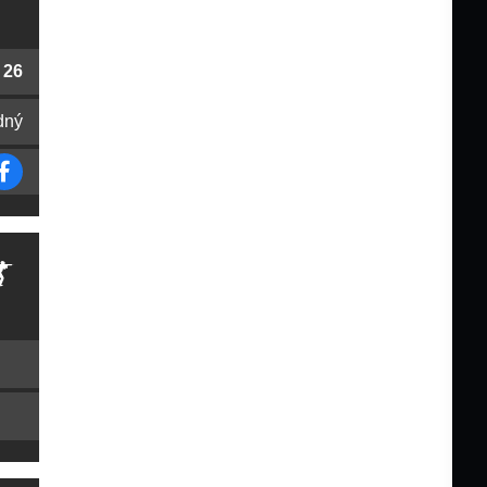
26
dný