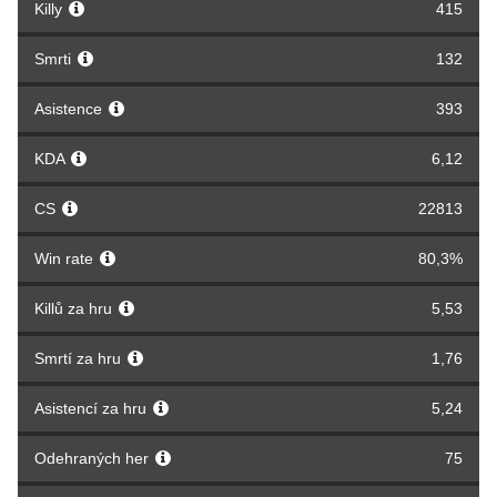
Killy
415
Smrti
132
Asistence
393
KDA
6,12
CS
22813
Win rate
80,3%
Killů za hru
5,53
Smrtí za hru
1,76
Asistencí za hru
5,24
Odehraných her
75