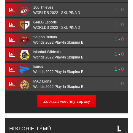
100 Thieves
1
-
0
WORLDS 2022 - SKUPINA D
Gen.G Esports
1
-
0
WORLDS 2022 - SKUPINA D
Saigon Buffalo
1
-
0
Worlds 2022 Play-In Skupina B
İstanbul Wildcats
1
-
0
Worlds 2022 Play-In Skupina B
Isurus
1
-
0
Worlds 2022 Play-In Skupina B
MAD Lions
1
-
0
Worlds 2022 Play-In Skupina B
Zobrazit všechny zápasy
HISTORIE TÝMŮ