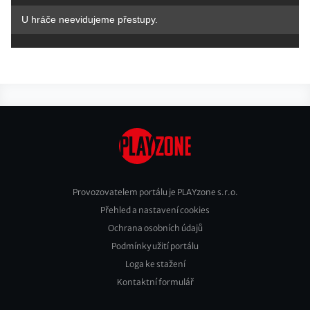
U hráče neevidujeme přestupy.
Provozovatelem portálu je PLAYzone s.r.o.
Přehled a nastavení cookies
Footer
Ochrana osobních údajů
2
Podmínky užití portálu
Loga ke stažení
Kontaktní formulář