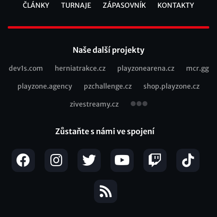
ČLÁNKY
TURNAJE
ZÁPASOVNÍK
KONTAKTY
Footer
Naše další projekty
dev1s.com
herniatrakce.cz
playzonearena.cz
mcr.gg
Recommended
playzone.agency
pzchallenge.cz
shop.playzone.cz
links
zivestreamy.cz
Zůstaňte s námi ve spojení