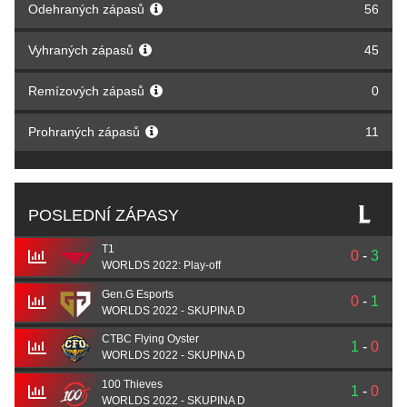
Odehraných zápasů
56
Vyhraných zápasů
45
Remízových zápasů
0
Prohraných zápasů
11
POSLEDNÍ ZÁPASY
T1
0
-
3
WORLDS 2022: Play-off
Gen.G Esports
0
-
1
WORLDS 2022 - SKUPINA D
CTBC Flying Oyster
1
-
0
WORLDS 2022 - SKUPINA D
100 Thieves
1
-
0
WORLDS 2022 - SKUPINA D