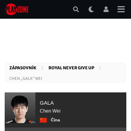
Přejít
k
hlavnímu
obsahu
ZÁPASOVNÍK
ROYAL NEVER GIVE UP
CHEN „GALA“ WEI
GALA
Chen Wei
Čína