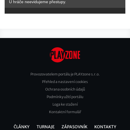
U hráče neevidujeme přestupy.
Provozovatelem portálu je PLAYzone s.r.o.
Přehled a nastavení cookies
Footer
Ochrana osobních údajů
2
Podmínky užití portálu
Loga ke stažení
Kontaktní formulář
ČLÁNKY
TURNAJE
ZÁPASOVNÍK
KONTAKTY