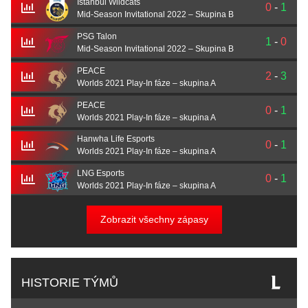
İstanbul Wildcats
0
-
1
Mid-Season Invitational 2022 – Skupina B
PSG Talon
1
-
0
Mid-Season Invitational 2022 – Skupina B
PEACE
2
-
3
Worlds 2021 Play-In fáze – skupina A
PEACE
0
-
1
Worlds 2021 Play-In fáze – skupina A
Hanwha Life Esports
0
-
1
Worlds 2021 Play-In fáze – skupina A
LNG Esports
0
-
1
Worlds 2021 Play-In fáze – skupina A
Zobrazit všechny zápasy
HISTORIE TÝMŮ