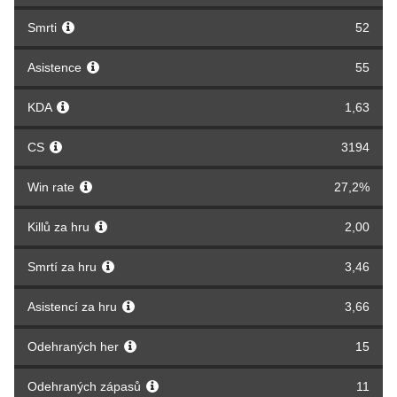
Smrti
52
Asistence
55
KDA
1,63
CS
3194
Win rate
27,2%
Killů za hru
2,00
Smrtí za hru
3,46
Asistencí za hru
3,66
Odehraných her
15
Odehraných zápasů
11