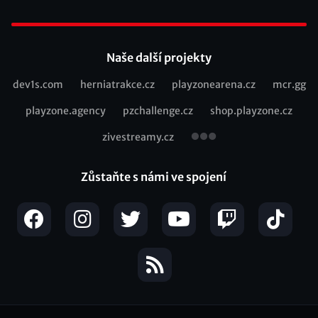
Footer
Naše další projekty
dev1s.com
herniatrakce.cz
playzonearena.cz
mcr.gg
Recommended
playzone.agency
pzchallenge.cz
shop.playzone.cz
links
zivestreamy.cz
Zůstaňte s námi ve spojení