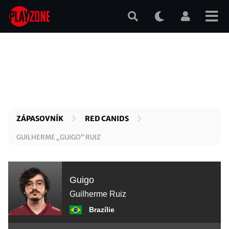
Přejít
k
hlavnímu
obsahu
ZÁPASOVNÍK
RED CANIDS
GUILHERME „GUIGO“ RUIZ
Guigo
Guilherme Ruiz
Brazílie