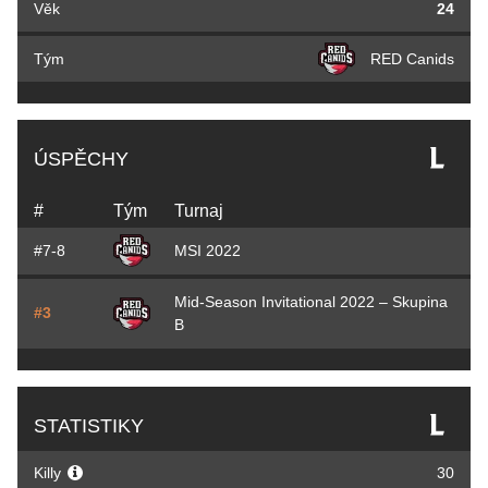
Věk
24
Tým
RED Canids
ÚSPĚCHY
#
Tým
Turnaj
#7-8
MSI 2022
Mid-Season Invitational 2022 – Skupina
#3
B
STATISTIKY
Killy
30