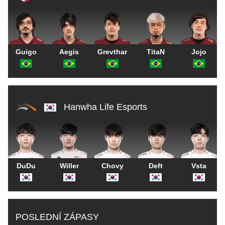
Guigo
Aegis
Grevthar
TitaN
Jojo
Hanwha Life Esports
DuDu
Willer
Chovy
Deft
Vsta
POSLEDNÍ ZÁPASY