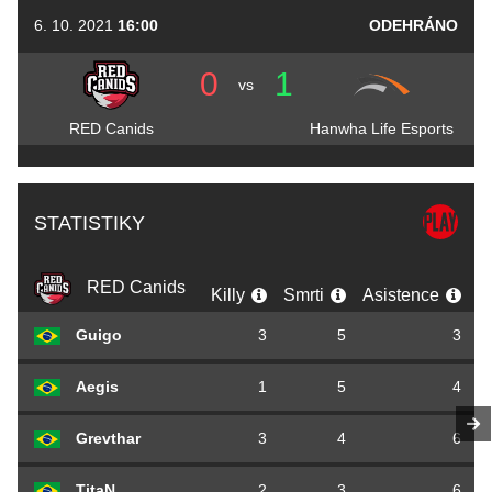
6. 10. 2021
16:00
ODEHRÁNO
0
1
vs
RED Canids
Hanwha Life Esports
STATISTIKY
RED Canids
Killy
Smrti
Asistence
K
Guigo
3
5
3
Aegis
1
5
4
Grevthar
3
4
6
TitaN
2
3
6