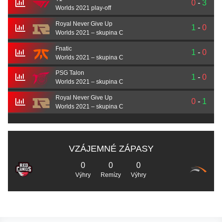
0
-
3
Worlds 2021 play-off
Royal Never Give Up
1
-
0
Worlds 2021 – skupina C
Fnatic
1
-
0
Worlds 2021 – skupina C
PSG Talon
1
-
0
Worlds 2021 – skupina C
Royal Never Give Up
0
-
1
Worlds 2021 – skupina C
VZÁJEMNÉ ZÁPASY
0
0
0
Výhry
Remízy
Výhry