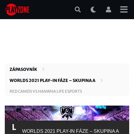
Přejít
k
hlavnímu
obsahu
ZÁPASOVNÍK
WORLDS 2021 PLAY-IN FÁZE – SKUPINA A
RED CANIDS VS HANWHA LIFE ESPORTS
WORLDS 2021 PLAY-IN FÁZE – SKUPINA A