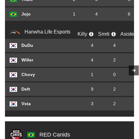
Jojo
1
4
6
Hanwha Life Esports
Killy
Smrti
Asisten
DuDu
4
4
Willer
4
2
Chovy
1
0
Deft
9
2
Vsta
3
2
RED Canids