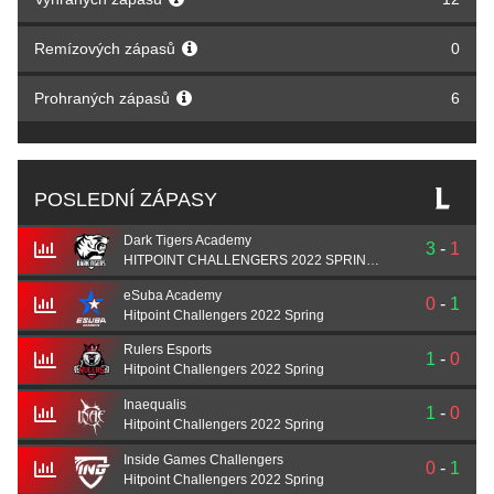
Remízových zápasů
0
Prohraných zápasů
6
POSLEDNÍ ZÁPASY
Dark Tigers Academy
3
-
1
HITPOINT CHALLENGERS 2022 SPRING Playoffs
eSuba Academy
0
-
1
Hitpoint Challengers 2022 Spring
Rulers Esports
1
-
0
Hitpoint Challengers 2022 Spring
Inaequalis
1
-
0
Hitpoint Challengers 2022 Spring
Inside Games Challengers
0
-
1
Hitpoint Challengers 2022 Spring