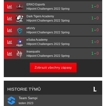
ERKO Esports
1
-
0
Hitpoint Challengers 2022 Spring
Dark Tigers Academy
1
-
0
Hitpoint Challengers 2022 Spring
eKoVy
1
-
0
Hitpoint Challengers 2022 Spring
eSuba Academy
1
-
0
Hitpoint Challengers 2022 Spring
Inaequalis
1
-
0
Hitpoint Challengers 2022 Spring
Zobrazit všechny zápasy
HISTORIE TÝMŮ
Team Sampi
leden 2023