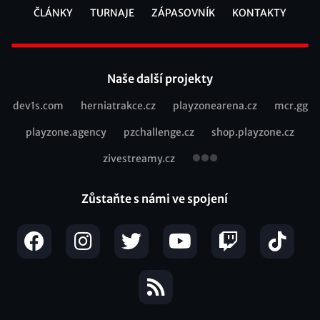
ČLÁNKY
TURNAJE
ZÁPASOVNÍK
KONTAKTY
Footer
Naše další projekty
dev1s.com
herniatrakce.cz
playzonearena.cz
mcr.gg
Recommended
playzone.agency
pzchallenge.cz
shop.playzone.cz
links
zivestreamy.cz
Zůstaňte s námi ve spojení