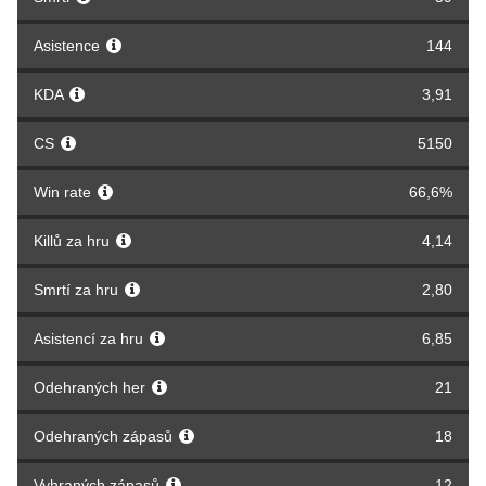
Asistence
144
KDA
3,91
CS
5150
Win rate
66,6%
Killů za hru
4,14
Smrtí za hru
2,80
Asistencí za hru
6,85
Odehraných her
21
Odehraných zápasů
18
Vyhraných zápasů
12