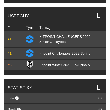
ÚSPĚCHY
#
Tým
Turnaj
HITPOINT CHALLENGERS 2022
#1
SPRING Playoffs
#1
Hitpoint Challengers 2022 Spring
#3
Hitpoint Winter 2021 – skupina A
STATISTIKY
Killy
87
Smrti
59