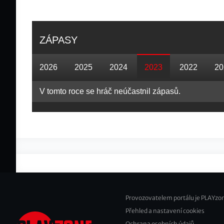
ZÁPASY
2026
2025
2024
2023
2022
20
V tomto roce se hráč neúčastnil zápasů.
Provozovatelem portálu je PLAYzon
Přehled a nastavení cookies
Footer
Ochrana osobních údajů