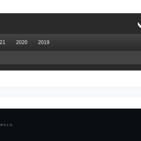
21
2020
2019
e s.r.o.