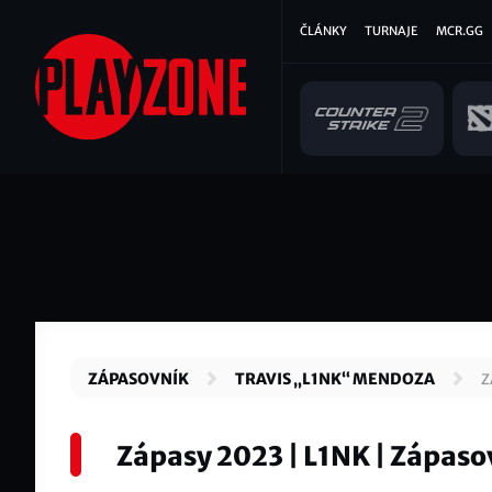
Přejít
Hlavní
ČLÁNKY
TURNAJE
MCR.GG
k
hlavnímu
navigace
obsahu
ZÁPASOVNÍK
TRAVIS „L1NK“ MENDOZA
Z
Zápasy 2023 | L1NK | Zápaso