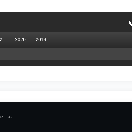
21
2020
2019
e s.r.o.