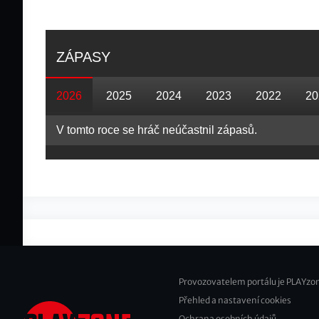
ZÁPASY
2026
2025
2024
2023
2022
20
V tomto roce se hráč neúčastnil zápasů.
Provozovatelem portálu je PLAYzon
Přehled a nastavení cookies
Footer
Ochrana osobních údajů