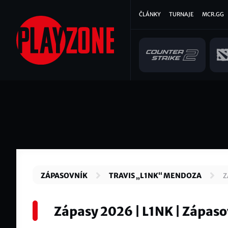
Přejít
Hlavní
ČLÁNKY
TURNAJE
MCR.GG
k
hlavnímu
navigace
obsahu
ZÁPASOVNÍK
TRAVIS „L1NK“ MENDOZA
Z
Zápasy 2026 | L1NK | Zápas