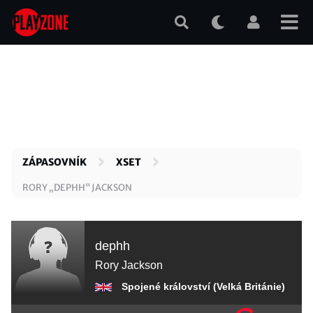
Přejít
k
hlavnímu
obsahu
ZÁPASOVNÍK
XSET
RORY „DEPHH“ JACKSON
dephh
Rory Jackson
Spojené království (Velká Británie)