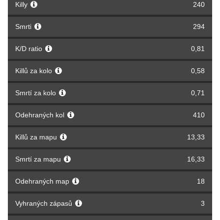
Killy
240
Smrti
294
K/D ratio
0,81
Killů za kolo
0,58
Smrtí za kolo
0,71
Odehraných kol
410
Killů za mapu
13,33
Smrtí za mapu
16,33
Odehraných map
18
Vyhraných zápasů
3