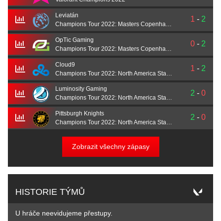
Leviatán
1
-
2
Champions Tour 2022: Masters Copenhagen
OpTic Gaming
0
-
2
Champions Tour 2022: Masters Copenhagen
Cloud9
1
-
2
Champions Tour 2022: North America Stage 1 Challengers
Luminosity Gaming
2
-
0
Champions Tour 2022: North America Stage 1 Challengers
Pittsburgh Knights
2
-
0
Champions Tour 2022: North America Stage 1 Challengers
Zobrazit všechny zápasy
HISTORIE TÝMŮ
U hráče neevidujeme přestupy.