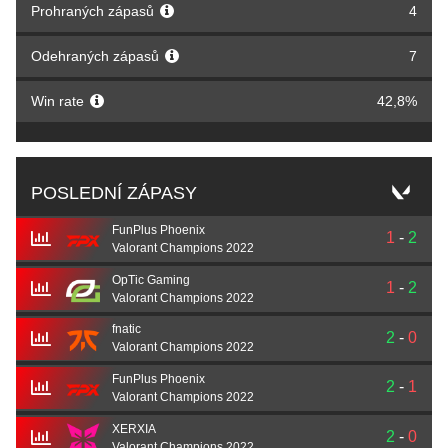
Prohraných zápasů
4
Odehraných zápasů
7
Win rate
42,8%
POSLEDNÍ ZÁPASY
FunPlus Phoenix
1
-
2
Valorant Champions 2022
OpTic Gaming
1
-
2
Valorant Champions 2022
fnatic
2
-
0
Valorant Champions 2022
FunPlus Phoenix
2
-
1
Valorant Champions 2022
XERXIA
2
-
0
Valorant Champions 2022