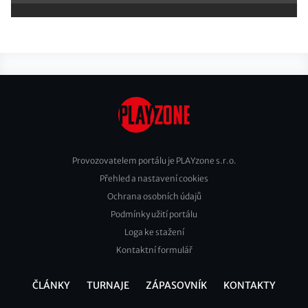
Provozovatelem portálu je PLAYzone s.r.o.
Přehled a nastavení cookies
Footer
Ochrana osobních údajů
2
Podmínky užití portálu
Loga ke stažení
Kontaktní formulář
ČLÁNKY
TURNAJE
ZÁPASOVNÍK
KONTAKTY