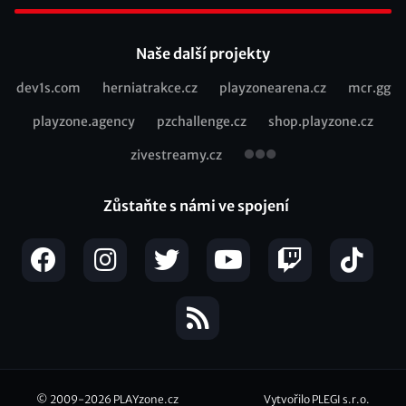
Footer
Naše další projekty
dev1s.com
herniatrakce.cz
playzonearena.cz
mcr.gg
Recommended
playzone.agency
pzchallenge.cz
shop.playzone.cz
links
zivestreamy.cz
Zůstaňte s námi ve spojení
© 2009-2026
PLAYzone.cz
Vytvořilo PLEGI s.r.o.