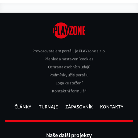
Provozovatelem portálu je PLAYzone s.r.o.
Přehled a nastavení cookies
Footer
Ochrana osobních údajů
2
Podmínky užití portálu
Loga ke stažení
Kontaktní formulář
ČLÁNKY
TURNAJE
ZÁPASOVNÍK
KONTAKTY
Footer
Naše další projekty