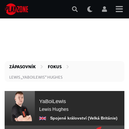
Přejít
k
hlavnímu
obsahu
ZÁPASOVNÍK
FOKUS
LEWIS „YABOILEWIS“ HUGHES
YaBoiLewis
Lewis Hughes
Spojené království (Velká Británie)