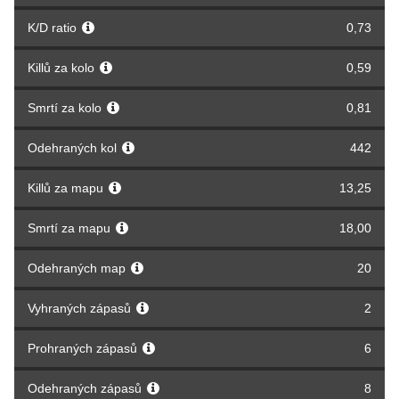
K/D ratio
0,73
Killů za kolo
0,59
Smrtí za kolo
0,81
Odehraných kol
442
Killů za mapu
13,25
Smrtí za mapu
18,00
Odehraných map
20
Vyhraných zápasů
2
Prohraných zápasů
6
Odehraných zápasů
8