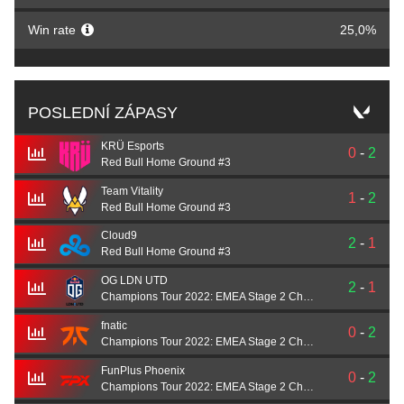
Win rate
25,0%
POSLEDNÍ ZÁPASY
KRÜ Esports
0
-
2
Red Bull Home Ground #3
Team Vitality
1
-
2
Red Bull Home Ground #3
Cloud9
2
-
1
Red Bull Home Ground #3
OG LDN UTD
2
-
1
Champions Tour 2022: EMEA Stage 2 Challengers
fnatic
0
-
2
Champions Tour 2022: EMEA Stage 2 Challengers
FunPlus Phoenix
0
-
2
Champions Tour 2022: EMEA Stage 2 Challengers