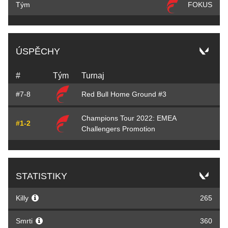
Tým
FOKUS
ÚSPĚCHY
#
Tým
Turnaj
#7-8
Red Bull Home Ground #3
Champions Tour 2022: EMEA
#1-2
Challengers Promotion
STATISTIKY
Killy
265
Smrti
360