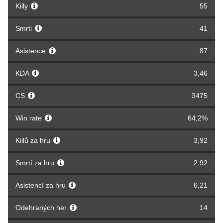
Killy
55
Smrti
41
Asistence
87
KDA
3,46
CS
3475
Win rate
64,2%
Killů za hru
3,92
Smrtí za hru
2,92
Asistencí za hru
6,21
Odehraných her
14