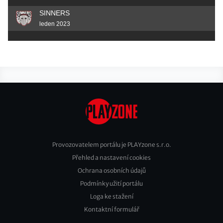
SINNERS
leden 2023
Provozovatelem portálu je PLAYzone s.r.o.
Přehled a nastavení cookies
Footer
Ochrana osobních údajů
2
Podmínky užití portálu
Loga ke stažení
Kontaktní formulář