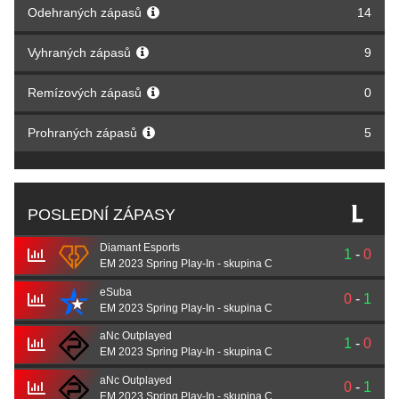
Odehraných zápasů
14
Vyhraných zápasů
9
Remízových zápasů
0
Prohraných zápasů
5
POSLEDNÍ ZÁPASY
Diamant Esports
1
-
0
EM 2023 Spring Play-In - skupina C
eSuba
0
-
1
EM 2023 Spring Play-In - skupina C
aNc Outplayed
1
-
0
EM 2023 Spring Play-In - skupina C
aNc Outplayed
0
-
1
EM 2023 Spring Play-In - skupina C