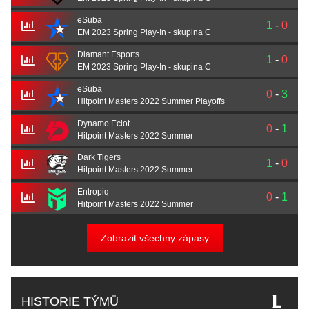
eSuba
1
-
0
EM 2023 Spring Play-In - skupina C
Diamant Esports
1
-
0
EM 2023 Spring Play-In - skupina C
eSuba
0
-
3
Hitpoint Masters 2022 Summer Playoffs
Dynamo Eclot
0
-
1
Hitpoint Masters 2022 Summer
Dark Tigers
1
-
0
Hitpoint Masters 2022 Summer
Entropiq
0
-
1
Hitpoint Masters 2022 Summer
Zobrazit všechny zápasy
HISTORIE TÝMŮ