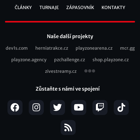
ČLÁNKY
TURNAJE
ZÁPASOVNÍK
KONTAKTY
Footer
Naše další projekty
dev1s.com
herniatrakce.cz
playzonearena.cz
mcr.gg
Recommended
playzone.agency
pzchallenge.cz
shop.playzone.cz
links
zivestreamy.cz
Zůstaňte s námi ve spojení