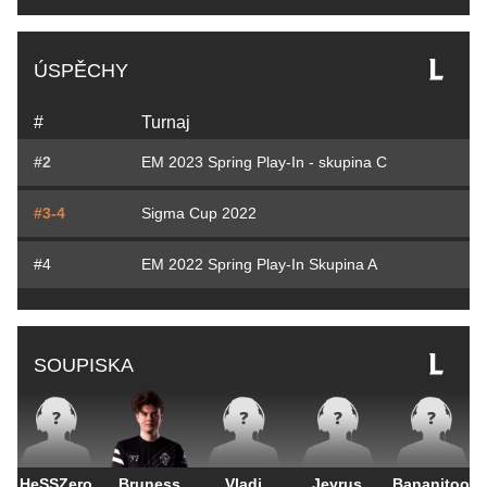
ÚSPĚCHY
#
Turnaj
#2
EM 2023 Spring Play-In - skupina C
#3-4
Sigma Cup 2022
#4
EM 2022 Spring Play-In Skupina A
SOUPISKA
HeSSZero
Bruness
Vladi
Jeyrus
Bananitoo