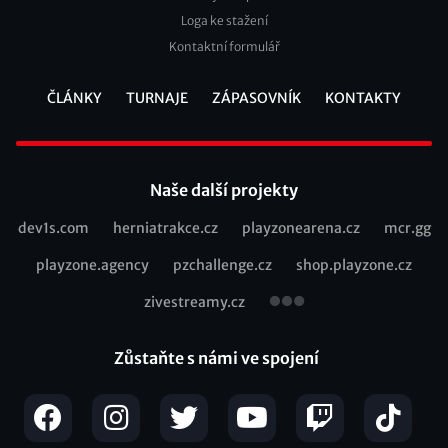
Loga ke stažení
Kontaktní formulář
ČLÁNKY
TURNAJE
ZÁPASOVNÍK
KONTAKTY
Footer
Naše další projekty
dev1s.com
herniatrakce.cz
playzonearena.cz
mcr.gg
Recommended
playzone.agency
pzchallenge.cz
shop.playzone.cz
links
zivestreamy.cz
Zůstaňte s námi ve spojení