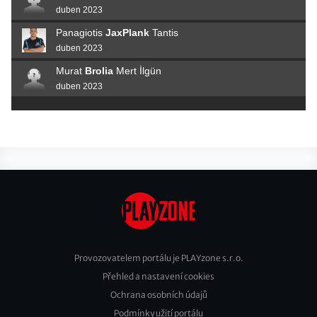
duben 2023
Panagiotis
JaxPlank
Tantis
duben 2023
Murat
Brolia
Mert İlgün
duben 2023
Provozovatelem portálu je PLAYzone s.r.o.
Přehled a nastavení cookies
Footer
Ochrana osobních údajů
2
Podmínky užití portálu