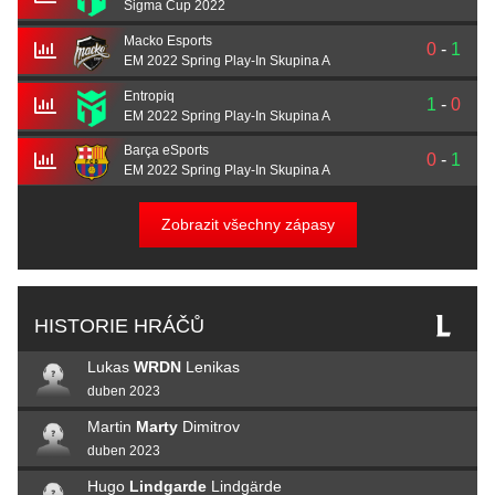
Sigma Cup 2022
Macko Esports
0
-
1
EM 2022 Spring Play-In Skupina A
Entropiq
1
-
0
EM 2022 Spring Play-In Skupina A
⁠Barça eSports
0
-
1
EM 2022 Spring Play-In Skupina A
Zobrazit všechny zápasy
HISTORIE HRÁČŮ
Lukas
WRDN
Lenikas
duben 2023
Martin
Marty
Dimitrov
duben 2023
Hugo
Lindgarde
Lindgärde