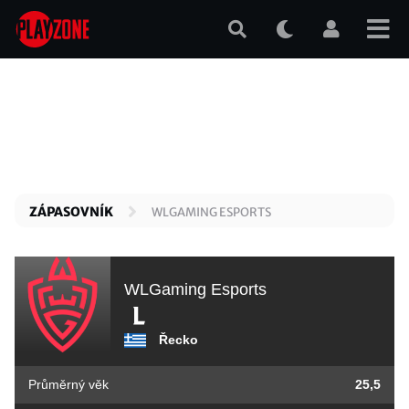
Přejít
k
hlavnímu
obsahu
ZÁPASOVNÍK
WLGAMING ESPORTS
WLGaming Esports
Řecko
Průměrný věk
25,5