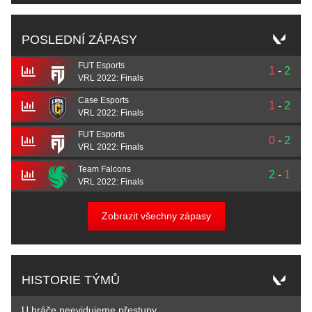
POSLEDNÍ ZÁPASY
FUT Esports
1
-
2
VRL 2022: Finals
Case Esports
1
-
2
VRL 2022: Finals
FUT Esports
0
-
2
VRL 2022: Finals
Team Falcons
2
-
1
VRL 2022: Finals
Zobrazit všechny zápasy
HISTORIE TÝMŮ
U hráče neevidujeme přestupy.