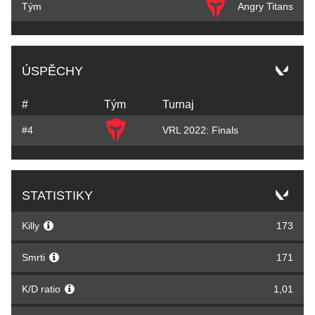
Tým
Angry Titans
ÚSPĚCHY
#
Tým
Turnaj
#4
VRL 2022: Finals
STATISTIKY
Killy
173
Smrti
171
K/D ratio
1,01