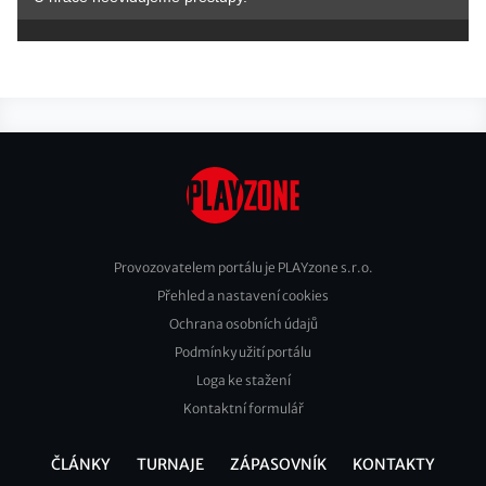
Provozovatelem portálu je PLAYzone s.r.o.
Přehled a nastavení cookies
Footer
Ochrana osobních údajů
2
Podmínky užití portálu
Loga ke stažení
Kontaktní formulář
ČLÁNKY
TURNAJE
ZÁPASOVNÍK
KONTAKTY