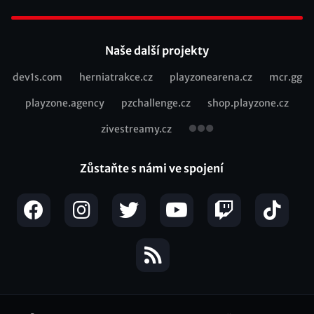
Footer
Naše další projekty
dev1s.com
herniatrakce.cz
playzonearena.cz
mcr.gg
Recommended
playzone.agency
pzchallenge.cz
shop.playzone.cz
links
zivestreamy.cz
Zůstaňte s námi ve spojení