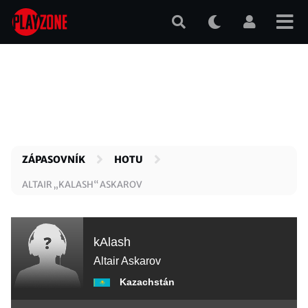
Přejít
k
hlavnímu
obsahu
ZÁPASOVNÍK
HOTU
ALTAIR „KALASH“ ASKAROV
kAlash
Altair Askarov
Kazachstán