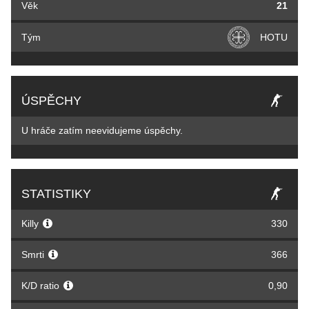
Věk
21
Tým
HOTU
ÚSPĚCHY
U hráče zatím neevidujeme úspěchy.
STATISTIKY
Killy
330
Smrti
366
K/D ratio
0,90