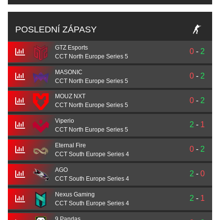
POSLEDNÍ ZÁPASY
GTZ Esports
0
-
2
CCT North Europe Series 5
MASONIC
0
-
2
CCT North Europe Series 5
MOUZ NXT
0
-
2
CCT North Europe Series 5
Viperio
2
-
1
CCT North Europe Series 5
Eternal Fire
0
-
2
CCT South Europe Series 4
AGO
2
-
0
CCT South Europe Series 4
Nexus Gaming
2
-
1
CCT South Europe Series 4
9 Pandas