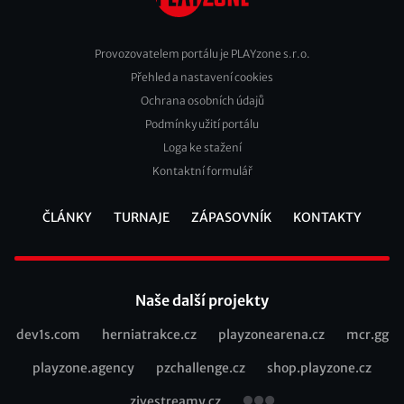
Provozovatelem portálu je PLAYzone s.r.o.
Přehled a nastavení cookies
Footer
Ochrana osobních údajů
2
Podmínky užití portálu
Loga ke stažení
Kontaktní formulář
ČLÁNKY
TURNAJE
ZÁPASOVNÍK
KONTAKTY
Footer
Naše další projekty
dev1s.com
herniatrakce.cz
playzonearena.cz
mcr.gg
Recommended
playzone.agency
pzchallenge.cz
shop.playzone.cz
links
zivestreamy.cz