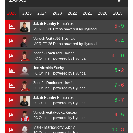
ZÁPASY
2026
2025
2024
2023
2022
2021
2020
2019
Jakub
Hamby
Hambálek
5
-
9
MČR FC 26 Praha powered by Hyundai
Vojtěch
Vojtaa96
Třešňák
3
-
4
MČR FC 26 Praha powered by Hyundai
Zdeněk
Rocksorr
Havlát
4
-
10
FC Online II powered by Hyundai
Jan
skrolda
Suchý
5
-
2
FC Online II powered by Hyundai
Zdeněk
Rocksorr
Havlát
7
-
6
FC Online II powered by Hyundai
Jakub
Hamby
Hambálek
8
-
7
FC Online II powered by Hyundai
Vojtěch
vojtakucka
Kučera
4
-
5
FC Online II powered by Hyundai
Marek
MaraSuchy
Suchý
10
-
3
FC Online II powered by Hyundai