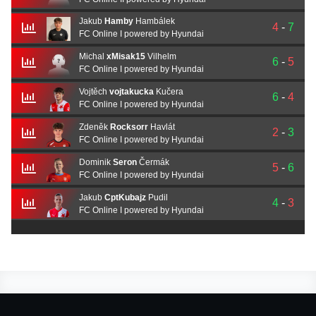
Jakub
Hamby
Hambálek
4
-
7
FC Online I powered by Hyundai
Michal
xMisak15
Vilhelm
6
-
5
FC Online I powered by Hyundai
Vojtěch
vojtakucka
Kučera
6
-
4
FC Online I powered by Hyundai
Zdeněk
Rocksorr
Havlát
2
-
3
FC Online I powered by Hyundai
Dominik
Seron
Čermák
5
-
6
FC Online I powered by Hyundai
Jakub
CptKubajz
Pudil
4
-
3
FC Online I powered by Hyundai