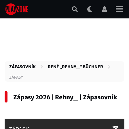
Přejít
k
hlavnímu
obsahu
ZÁPASOVNÍK
RENÉ „REHNY_“ BÜCHNER
ZÁPASY
Zápasy 2026 | Rehny_ | Zápasovník