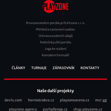
Provozovatelem portálu je PLAYzone s.r.o.
Přehled a nastavení cookies
Footer
Ochrana osobních údajů
2
Podmínky užití portálu
Loga ke stažení
Kontaktní formulář
ČLÁNKY
TURNAJE
ZÁPASOVNÍK
KONTAKTY
Footer
Naše další projekty
dev1s.com
herniatrakce.cz
playzonearena.cz
mcr.gg
Recommended
playzone.agency
pzchallenge.cz
shop.playzone.cz