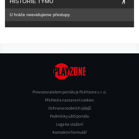
HISTORIE TÝMŮ
U hráče neevidujeme přestupy.
Provozovatelem portálu je PLAYzone s.r.o.
Přehled a nastavení cookies
Footer
Ochrana osobních údajů
2
Podmínky užití portálu
Loga ke stažení
Kontaktní formulář