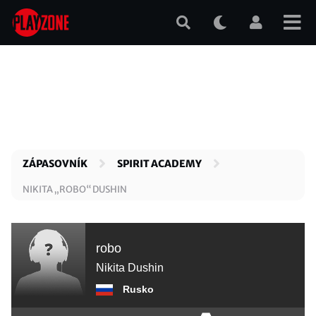
Přejít
k
hlavnímu
obsahu
ZÁPASOVNÍK
SPIRIT ACADEMY
NIKITA „ROBO“ DUSHIN
robo
Nikita Dushin
Rusko