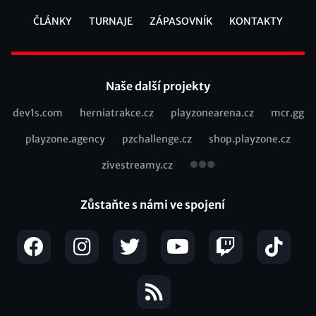
ČLÁNKY
TURNAJE
ZÁPASOVNÍK
KONTAKTY
Footer
Naše další projekty
dev1s.com
herniatrakce.cz
playzonearena.cz
mcr.gg
Recommended
playzone.agency
pzchallenge.cz
shop.playzone.cz
links
zivestreamy.cz
Zůstaňte s námi ve spojení