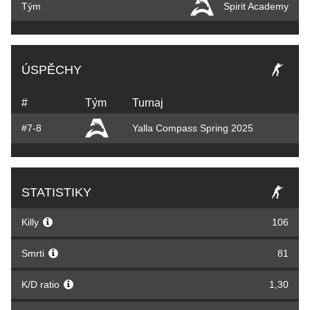
Tým
Spirit Academy
ÚSPĚCHY
#
Tým
Turnaj
#7-8
Yalla Compass Spring 2025
STATISTIKY
Killy
106
Smrti
81
K/D ratio
1,30