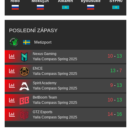
robo
Mokuj1n
Alkaren
kyousuke
SYPH0
POSLEDNÍ ZÁPASY
Metizport
Nexus Gaming
10
-
13
Yalla Compass Spring 2025
ENCE
13
-
7
Yalla Compass Spring 2025
Spirit Academy
9
-
13
Yalla Compass Spring 2025
BetBoom Team
10
-
13
Yalla Compass Spring 2025
GTZ Esports
14
-
16
Yalla Compass Spring 2025