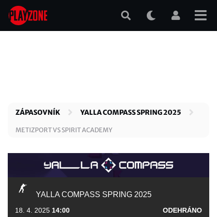
Přejít
k
hlavnímu
obsahu
ZÁPASOVNÍK
YALLA COMPASS SPRING 2025
METIZPORT VS SPIRIT ACADEMY
YALLA COMPASS SPRING 2025
18. 4. 2025
14:00
ODEHRÁNO