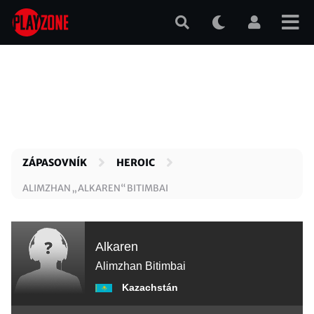
Přejít
k
hlavnímu
obsahu
ZÁPASOVNÍK
HEROIC
ALIMZHAN „ALKAREN“ BITIMBAI
Alkaren
Alimzhan Bitimbai
Kazachstán