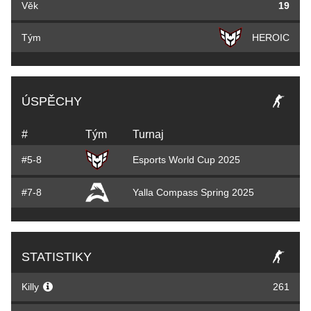
Věk
19
Tým
HEROIC
ÚSPĚCHY
#
Tým
Turnaj
#5-8
Esports World Cup 2025
#7-8
Yalla Compass Spring 2025
STATISTIKY
Killy
261