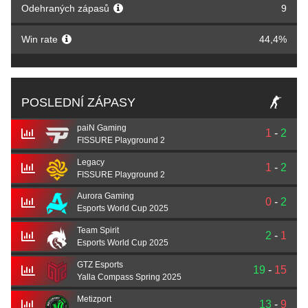
Odehraných zápasů
9
Win rate
44,4%
POSLEDNÍ ZÁPASY
paiN Gaming
1
-
2
FISSURE Playground 2
Legacy
1
-
2
FISSURE Playground 2
Aurora Gaming
0
-
2
Esports World Cup 2025
Team Spirit
2
-
1
Esports World Cup 2025
GTZ Esports
19
-
15
Yalla Compass Spring 2025
Metizport
13
-
9