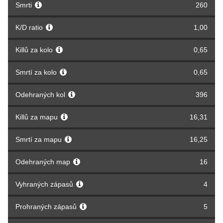
Smrti
260
K/D ratio
1,00
Killů za kolo
0,65
Smrtí za kolo
0,65
Odehraných kol
396
Killů za mapu
16,31
Smrtí za mapu
16,25
Odehraných map
16
Vyhraných zápasů
4
Prohraných zápasů
5