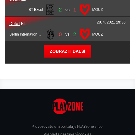
2
1
vs
BT Excel
MOUZ
28. 4. 2021
19:30
Detail
0
2
vs
Berlin International Gaming
MOUZ
ZOBRAZIT DALŠÍ
Provozovatelem portálu je PLAYzone s.r.o.
Přehled a nastavení cookies