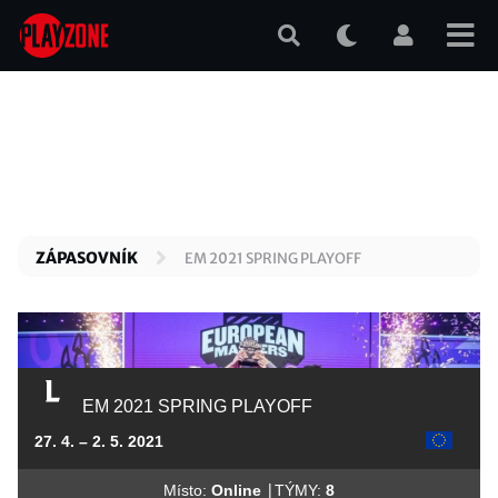
Přejít
k
hlavnímu
obsahu
ZÁPASOVNÍK
EM 2021 SPRING PLAYOFF
EM 2021 SPRING PLAYOFF
27. 4. – 2. 5. 2021
|
Místo:
Online
TÝMY:
8