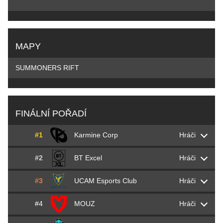
MAPY
SUMMONERS RIFT
FINÁLNÍ POŘADÍ
#1
Karmine Corp
Hráči
#2
BT Excel
Hráči
Adam
Adam
Maanane
#3
UCAM Esports Club
Hráči
Andrei
Orome
Popa
Jakub
Cinkrof
Rokicki
#4
MOUZ
Hráči
Jakub
Dreedy
Viceník
Mark
Markoon
Van Woensel
Lucas
Saken
Fayard