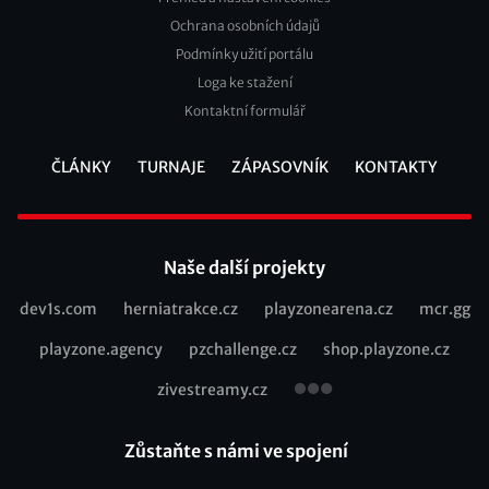
Footer
Ochrana osobních údajů
2
Podmínky užití portálu
Loga ke stažení
Kontaktní formulář
ČLÁNKY
TURNAJE
ZÁPASOVNÍK
KONTAKTY
Footer
Naše další projekty
dev1s.com
herniatrakce.cz
playzonearena.cz
mcr.gg
Recommended
playzone.agency
pzchallenge.cz
shop.playzone.cz
links
zivestreamy.cz
Zůstaňte s námi ve spojení