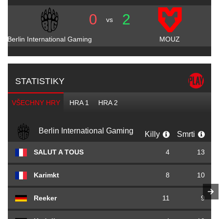
0
2
vs
Berlin International Gaming
MOUZ
STATISTIKY
VŠECHNY HRY
HRA 1
HRA 2
Berlin International Gaming
Killy
Smrti
A
SALUT A TOUS
4
13
Karimkt
8
10
Reeker
11
9