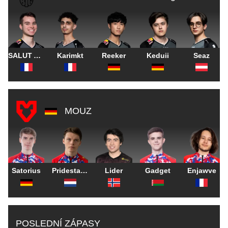
SALUT A TOUS
Karimkt
Reeker
Keduii
Seaz
MOUZ
Satorius
Pridestalkr
Lider
Gadget
Enjawve
POSLEDNÍ ZÁPASY