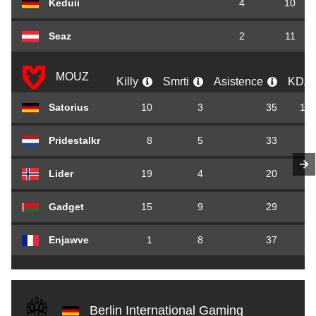
Keduii
4
10
Seaz
2
11
MOUZ
Killy
Smrti
Asistence
KDA
Satorius
10
3
35
15,
Pridestalkr
8
5
33
8,
Lider
19
4
20
9,
Gadget
15
9
29
4,
Enjawve
1
8
37
4,
Berlin International Gaming