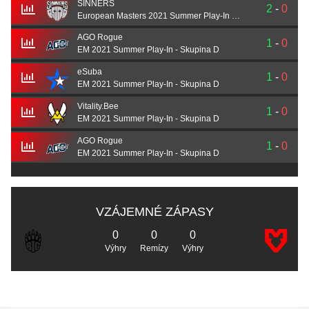
SINNERS
2
-
0
European Masters 2021 Summer Play-In -Knockout Stage
AGO Rogue
1
-
0
EM 2021 Summer Play-In - Skupina D
eSuba
1
-
0
EM 2021 Summer Play-In - Skupina D
Vitality.Bee
1
-
0
EM 2021 Summer Play-In - Skupina D
AGO Rogue
1
-
0
EM 2021 Summer Play-In - Skupina D
VZÁJEMNÉ ZÁPASY
0
0
0
Výhry
Remízy
Výhry